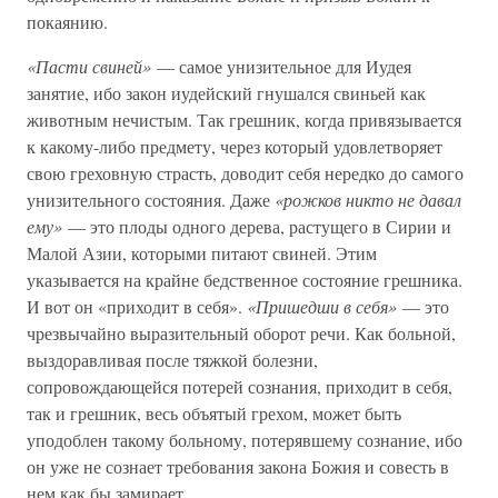
покаянию.
«Пасти свиней»
— самое унизительное для Иудея
занятие, ибо закон иудейский гнушался свиньей как
животным нечистым. Так грешник, когда привязывается
к какому-либо предмету, через который удовлетворяет
свою греховную страсть, доводит себя нередко до самого
унизительного состояния. Даже
«рожков никто не давал
ему»
— это плоды одного дерева, растущего в Сирии и
Малой Азии, которыми питают свиней. Этим
указывается на крайне бедственное состояние грешника.
И вот он «приходит в себя».
«Пришедши в себя»
— это
чрезвычайно выразительный оборот речи. Как больной,
выздоравливая после тяжкой болезни,
сопровождающейся потерей сознания, приходит в себя,
так и грешник, весь объятый грехом, может быть
уподоблен такому больному, потерявшему сознание, ибо
он уже не сознает требования закона Божия и совесть в
нем как бы замирает.