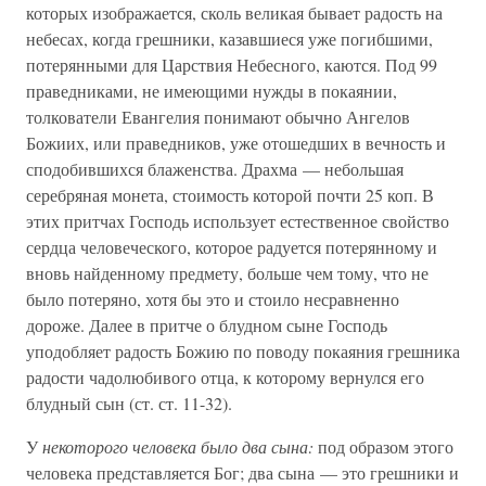
которых изображается, сколь великая бывает радость на
небесах, когда грешники, казавшиеся уже погибшими,
потерянными для Царствия Небесного, каются. Под 99
праведниками, не имеющими нужды в покаянии,
толкователи Евангелия понимают обычно Ангелов
Божиих, или праведников, уже отошедших в вечность и
сподобившихся блаженства. Драхма — небольшая
серебряная монета, стоимость которой почти 25 коп. В
этих притчах Господь использует естественное свойство
сердца человеческого, которое радуется потерянному и
вновь найденному предмету, больше чем тому, что не
было потеряно, хотя бы это и стоило несравненно
дороже. Далее в притче о блудном сыне Господь
уподобляет радость Божию по поводу покаяния грешника
радости чадолюбивого отца, к которому вернулся его
блудный сын (ст. ст. 11-32).
У
некоторого человека было два сына:
под образом этого
человека представляется Бог; два сына — это грешники и