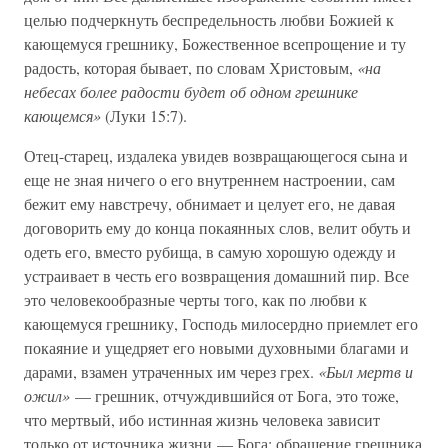
целью подчеркнуть беспредельность любви Божией к
кающемуся грешнику, Божественное всепрощение и ту
радость, которая бывает, по словам Христовым,
«на
небесах более радости будет об одном грешнике
кающемся»
(Луки 15:7).
Отец-старец, издалека увидев возвращающегося сына и
еще не зная ничего о его внутреннем настроении, сам
бежит ему навстречу, обнимает и целует его, не давая
договорить ему до конца покаянных слов, велит обуть и
одеть его, вместо рубища, в самую хорошую одежду и
устраивает в честь его возвращения домашний пир. Все
это человекообразные черты того, как по любви к
кающемуся грешнику, Господь милосердно приемлет его
покаяние и ущедряет его новыми духовными благами и
дарами, взамен утраченных им через грех.
«Был мертв и
ожил»
— грешник, отчуждившийся от Бога, это тоже,
что мертвый, ибо истинная жизнь человека зависит
только от источника жизни — Бога: обращение грешника