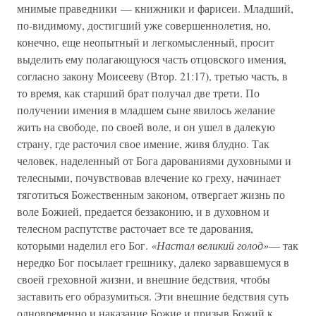
мнимые праведники — книжники и фарисеи. Младший,
по-видимому, достигший уже совершеннолетия, но,
конечно, еще неопытный и легкомысленный, просит
выделить ему полагающуюся часть отцовского имения,
согласно закону Моисееву (Втор. 21:17), третью часть, в
то время, как старший брат получал две трети. По
получении имения в младшем сыне явилось желание
жить на свободе, по своей воле, и он ушел в далекую
страну, где расточил свое имение, живя блудно. Так
человек, наделенный от Бога дарованиями духовными и
телесными, почувствовав влечение ко греху, начинает
тяготиться Божественным законом, отвергает жизнь по
воле Божией, предается беззаконию, и в духовном и
телесном распутстве расточает все те дарования,
которыми наделил его Бог.
«Настал великий голод»
— так
нередко Бог посылает грешнику, далеко зарвавшемуся в
своей греховной жизни, и внешние бедствия, чтобы
заставить его образумиться. Эти внешние бедствия суть
одновременно и наказание Божие и призыв Божий к