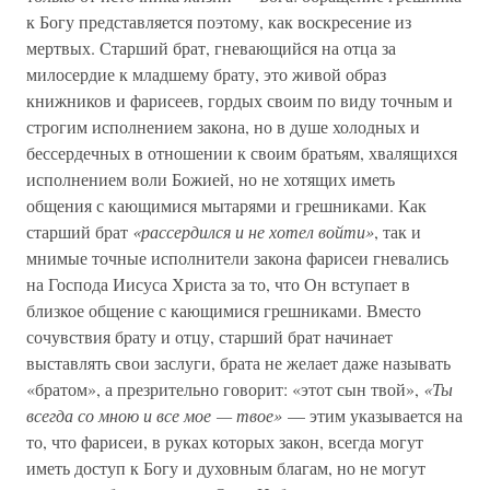
к Богу представляется поэтому, как воскресение из
мертвых. Старший брат, гневающийся на отца за
милосердие к младшему брату, это живой образ
книжников и фарисеев, гордых своим по виду точным и
строгим исполнением закона, но в душе холодных и
бессердечных в отношении к своим братьям, хвалящихся
исполнением воли Божией, но не хотящих иметь
общения с кающимися мытарями и грешниками. Как
старший брат
«рассердился и не хотел войти»
, так и
мнимые точные исполнители закона фарисеи гневались
на Господа Иисуса Христа за то, что Он вступает в
близкое общение с кающимися грешниками. Вместо
сочувствия брату и отцу, старший брат начинает
выставлять свои заслуги, брата не желает даже называть
«братом», а презрительно говорит: «этот сын твой»,
«Ты
всегда со мною и все мое — твое»
— этим указывается на
то, что фарисеи, в руках которых закон, всегда могут
иметь доступ к Богу и духовным благам, но не могут