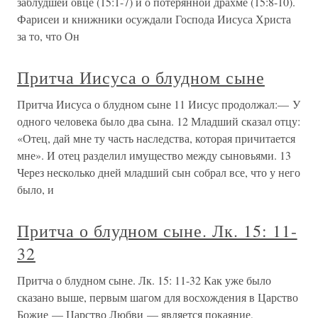
заблудшей овце (15:1-7) и о потерянной драхме (15:8-10).
Фарисеи и книжники осуждали Господа Иисуса Христа
за то, что Он
Притча Иисуса о блудном сыне
Притча Иисуса о блудном сыне 11 Иисус продолжал:— У
одного человека было два сына. 12 Младший сказал отцу:
«Отец, дай мне ту часть наследства, которая причитается
мне». И отец разделил имущество между сыновьями. 13
Через несколько дней младший сын собрал все, что у него
было, и
Притча о блудном сыне. Лк. 15: 11-
32
Притча о блудном сыне. Лк. 15: 11-32 Как уже было
сказано выше, первым шагом для восхождения в Царство
Божие — Царство Любви — является покаяние,