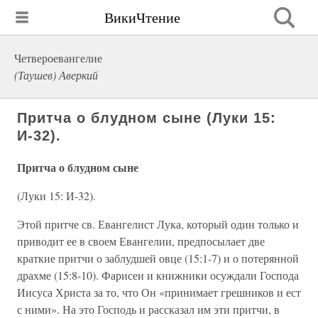
ВикиЧтение
Четвероевангелие
(Таушев) Аверкий
Притча о блудном сыне (Луки 15:
И-32).
Притча о блудном сыне
(Луки 15: И-32).
Этой притче св. Евангелист Лука, который один только и
приводит ее в своем Евангелии, предпосылает две
краткие притчи о заблудшей овце (15:1-7) и о потерянной
драхме (15:8-10). Фарисеи и книжники осуждали Господа
Иисуса Христа за то, что Он «принимает грешников и ест
с ними». На это Господь и рассказал им эти притчи, в