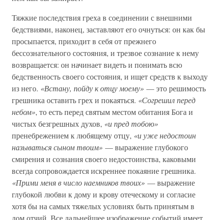
Тяжкие последствия греха в соединении с внешними
бедствиями, наконец, заставляют его очнуться: он как бы
просыпается, приходит в себя от прежнего
бессознательного состояния, и трезвое сознание к нему
возвращается: он начинает видеть и понимать всю
бедственность своего состояния, и ищет средств к выходу
из него.
«Встану, пойду к отцу моему»
— это решимость
грешника оставить грех и покаяться.
«Согрешил перед
небом»
, то есть перед святым местом обитания Бога и
чистых безгрешных духов,
«и пред тобою»
пренебрежением к любящему отцу,
«и уже недостоин
называться сыном твоим»
— выражение глубокого
смирения и сознания своего недостоинства, каковыми
всегда сопровождается искреннее покаяние грешника.
«Прими меня в число наемников твоих»
— выражение
глубокой любви к дому и крову отеческому и согласие
хотя бы на самых тяжелых условиях быть принятым в
дом отчий. Все дальнейшее изображение событий имеет