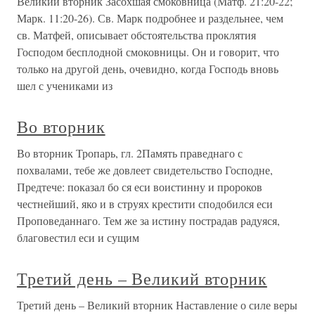
Великий вторник Засохшая смоковница (Матф. 21:20-22;
Марк. 11:20-26). Св. Марк подробнее и раздельнее, чем
св. Матфей, описывает обстоятельства проклятия
Господом бесплодной смоковницы. Он и говорит, что
только на другой день, очевидно, когда Господь вновь
шел с учениками из
Во вторник
Во вторник Тропарь, гл. 2Память праведнаго с
похвалами, тебе же довлеет свидетельство Господне,
Предтече: показал бо ся еси воистинну и пророков
честнейший, яко и в струях крестити сподобился еси
Проповеданнаго. Тем же за истину пострадав радуяся,
благовестил еси и сущим
Третий день – Великий вторник
Третий день – Великий вторник Наставление о силе веры