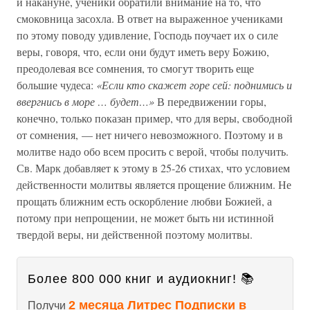
и накануне, ученики обратили внимание на то, что
смоковница засохла. В ответ на выраженное учениками
по этому поводу удивление, Господь поучает их о силе
веры, говоря, что, если они будут иметь веру Божию,
преодолевая все сомнения, то смогут творить еще
большие чудеса:
«Если кто скажет горе сей: поднимись и
ввергнись в море … будет…»
В передвижении горы,
конечно, только показан пример, что для веры, свободной
от сомнения, — нет ничего невозможного. Поэтому и в
молитве надо обо всем просить с верой, чтобы получить.
Св. Марк добавляет к этому в 25-26 стихах, что условием
действенности молитвы является прощение ближним. Не
прощать ближним есть оскорбление любви Божией, а
потому при непрощении, не может быть ни истинной
твердой веры, ни действенной поэтому молитвы.
Более 800 000 книг и аудиокниг! 📚
2 месяца Литрес Подписки в
Получи