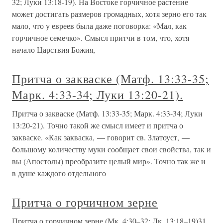
32; Луки 13:18-19). На Востоке горчичное растение
может достигать размеров громадных, хотя зерно его так
мало, что у евреев была даже поговорка: «Мал, как
горчичное семечко». Смысл притчи в том, что, хотя
начало Царствия Божия,
Притча о закваске (Матф. 13:33-35;
Марк. 4:33-34; Луки 13:20-21).
Притча о закваске (Матф. 13:33-35; Марк. 4:33-34; Луки
13:20-21). Точно такой же смысл имеет и притча о
закваске. «Как закваска, — говорит св. Златоуст, —
большому количеству муки сообщает свои свойства, так и
вы (Апостолы) преобразите целый мир». Точно так же и
в душе каждого отдельного
Притча о горчичном зерне
Притча о горчичном зерне (Мк. 4:30–32; Лк. 13:18–19)31