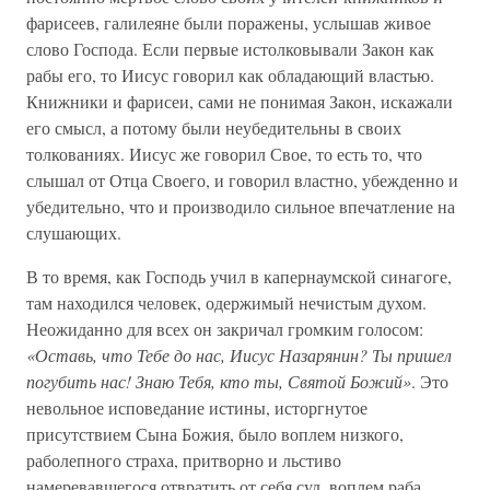
фарисеев, галилеяне были поражены, услышав живое
слово Господа. Если первые истолковывали Закон как
рабы его, то Иисус говорил как обладающий властью.
Книжники и фарисеи, сами не понимая Закон, искажали
его смысл, а потому были неубедительны в своих
толкованиях. Иисус же говорил Свое, то есть то, что
слышал от Отца Своего, и говорил властно, убежденно и
убедительно, что и производило сильное впечатление на
слушающих.
В то время, как Господь учил в капернаумской синагоге,
там находился человек, одержимый нечистым духом.
Неожиданно для всех он закричал громким голосом:
«Оставь, что Тебе до нас, Иисус Назарянин? Ты пришел
погубить нас! Знаю Тебя, кто ты, Святой Божий»
. Это
невольное исповедание истины, исторгнутое
присутствием Сына Божия, было воплем низкого,
раболепного страха, притворно и льстиво
намеревавшегося отвратить от себя суд, воплем раба,