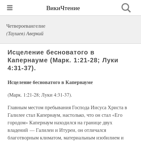
ВикиЧтение
Четвероевангелие
(Таушев) Аверкий
Исцеление бесноватого в
Капернауме (Марк. 1:21-28; Луки
4:31-37).
Исцеление бесноватого в Капернауме
(Марк. 1:21-28; Луки 4:31-37).
Главным местом пребывания Господа Иисуса Христа в
Галилее стал Капернаум, настолько, что он стал «Его
городом» Капернаум находился на границе двух
владений — Галилеи и Итуреи, он отличался
благотворным климатом, материальным изобилием и