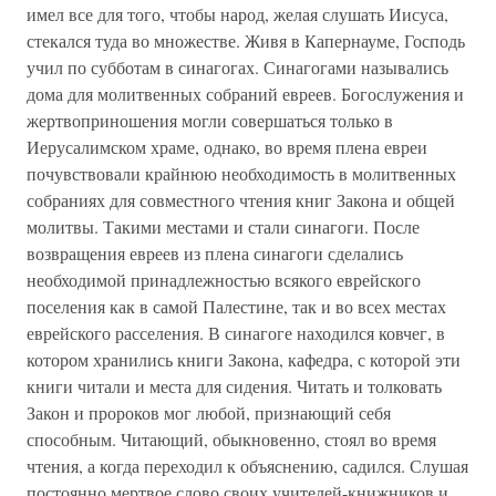
имел все для того, чтобы народ, желая слушать Иисуса,
стекался туда во множестве. Живя в Капернауме, Господь
учил по субботам в синагогах. Синагогами назывались
дома для молитвенных собраний евреев. Богослужения и
жертвоприношения могли совершаться только в
Иерусалимском храме, однако, во время плена евреи
почувствовали крайнюю необходимость в молитвенных
собраниях для совместного чтения книг Закона и общей
молитвы. Такими местами и стали синагоги. После
возвращения евреев из плена синагоги сделались
необходимой принадлежностью всякого еврейского
поселения как в самой Палестине, так и во всех местах
еврейского расселения. В синагоге находился ковчег, в
котором хранились книги Закона, кафедра, с которой эти
книги читали и места для сидения. Читать и толковать
Закон и пророков мог любой, признающий себя
способным. Читающий, обыкновенно, стоял во время
чтения, а когда переходил к объяснению, садился. Слушая
постоянно мертвое слово своих учителей-книжников и