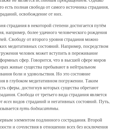
 то есть полная свобода от самого источника страдания,
траданий, освобождение от них.
вня страдания в некоторой степени достигается путём
я, например, более удачного человеческого рождения
лей. Свободу от второго уровня страдания можно
ких медитативных состояний. Например, посредством
гружения человек может вступить в переживание
сформных сфер. Говорится, что в высшей сфере миров
мирах живые существа пребывают в нейтральном
вания боли и удовольствия. Но это состояние
ния в глубоком медитативном погружении. Таким
есть сферы, достигнув которых существа обретают
радания. Свобода от третьего вида страдания является
от
всех
видов страданий и негативных состояний. Путь,
азывается
путь бодхисаттвы
.
первым элементом подлинного сострадания. Второй
изости и сочувствия в отношении всех без исключения