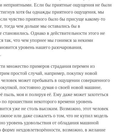
и неприятными. Если бы приятные ощущения не были
остигнув хотя бы однажды приятного ощущения, мы
Если чувство приятного было бы присуще какому-то
, тогда чем дольше мы оставались бы в
е становились. Однако в действительности этого не
ся так, что чем упорнее мы гонимся за некими
новится уровень нашего разочарования,
.
сти множество примеров страдания перемен из
трим простой случай, например, покупку новой
й человек может пребывать в ощущении совершенного
покупкой, постоянно думая о своей новой машине,
ё пыль, моя и полируя её. Ему даже может захотеться
о по прошествии некоторого времени уровень
овится уже не столь высоким. Возможно, этот человек
жное или даже сожалеть о том, что не купил модель
нно уровень удовольствия от обладания машиной
ю форму неудовлетворённости, возможно, в желание