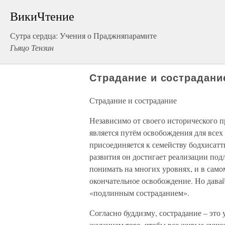
ВикиЧтение
Сутра сердца: Учения о Праджняпарамите
Гьяцо Тензин
Страдание и сострадани
Страдание и сострадание
Независимо от своего исторического 
является путём освобождения для всех
присоединяется к семейству бодхисаттв
развития он достигает реализации под
понимать на многих уровнях, и в само
окончательное освобождение. Но давай
«подлинным состраданием».
Согласно буддизму, сострадание – это
желанием того, чтобы все живые сущес