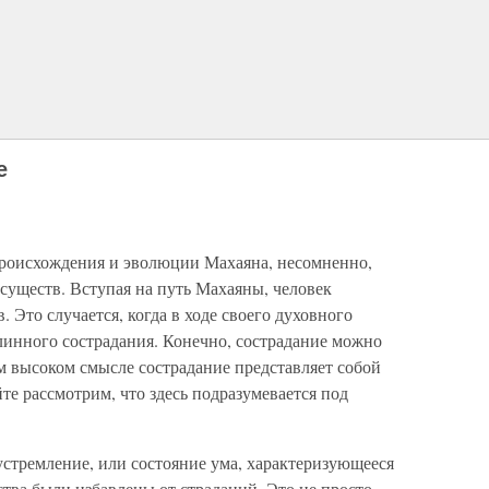
е
происхождения и эволюции Махаяна, несомненно,
 существ. Вступая на путь Махаяны, человек
. Это случается, когда в ходе своего духовного
линного сострадания. Конечно, сострадание можно
м высоком смысле сострадание представляет собой
те рассмотрим, что здесь подразумевается под
 устремление, или состояние ума, характеризующееся
тва были избавлены от страданий. Это не просто