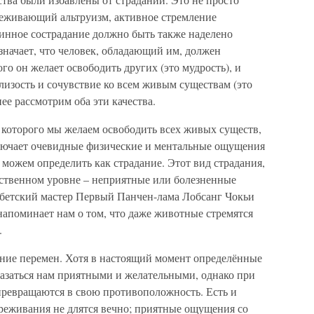
ереживающий альтруизм, активное стремление
линное сострадание должно быть также наделено
начает, что человек, обладающий им, должен
го он желает освободить других (это мудрость), и
изость и сочувствие ко всем живым существам (это
ее рассмотрим оба эти качества.
 которого мы желаем освободить всех живых существ,
лючает очевидные физические и ментальные ощущения
 можем определить как страдание. Этот вид страдания,
вственном уровне – неприятные или болезненные
бетский мастер Первый Панчен-лама Лобсанг Чокьи
напоминает нам о том, что даже животные стремятся
.
ание перемен. Хотя в настоящий момент определённые
азаться нам приятными и желательными, однако при
ревращаются в свою противоположность. Есть и
ереживания не длятся вечно; приятные ощущения со