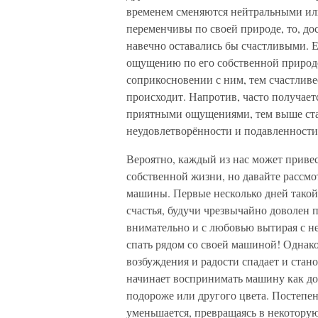
временем сменяются нейтральными ил
переменчивы по своей природе, то, д
навечно оставались бы счастливыми. 
ощущению по его собственной природе
соприкосновении с ним, тем счастливе
происходит. Напротив, часто получает
приятными ощущениями, тем выше ста
неудовлетворённости и подавленности
Вероятно, каждый из нас может приве
собственной жизни, но давайте рассмо
машины. Первые несколько дней тако
счастья, будучи чрезвычайно доволен 
внимательно и с любовью вытирая с не
спать рядом со своей машиной! Однак
возбуждения и радости спадает и стан
начинает воспринимать машину как дол
подороже или другого цвета. Постепе
уменьшается, превращаясь в некотору