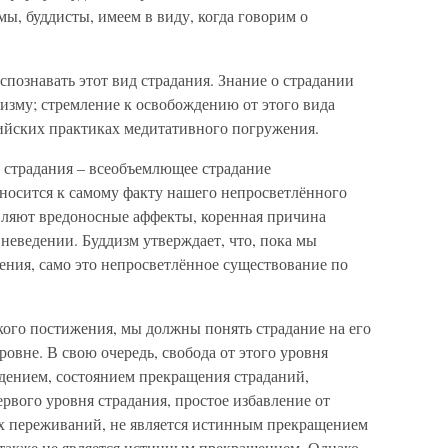
мы, буддисты, имеем в виду, когда говорим о
познавать этот вид страдания. Знание о страдании
изму; стремление к освобождению от этого вида
дийских практиках медитативного погружения.
 страдания – всеобъемлющее страдание
тносится к самому факту нашего непросветлённого
авляют вредоносные аффекты, коренная причина
неведении. Буддизм утверждает, что, пока мы
ения, само это непросветлённое существование по
кого постижения, мы должны понять страдание на его
вне. В свою очередь, свобода от этого уровня
дением, состоянием прекращения страданий,
ервого уровня страдания, простое избавление от
х переживаний, не является истинным прекращением
 также не является истинным прекращением. Однако