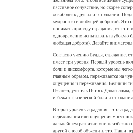
пассивное сочувствие, но скорее соп
освободить других от страданий. Под
мудростью и любящей добротой. Это оз
понимать природу страдания, от которо
одновременно испытывать глубокую бл
любящая доброта). Давайте внимательн
Согласно учению Будды, страдание, от
имеет три уровня. Первый уровень вк
боли и дискомфорта, которые мы легко
главным образом, переживается на чу
ощущения и переживания. Великий ти
Гьялцен, учитель Пятого Далай-ламы, 
избежать физической боли и страдания
Второй уровень страдания – это страд
переживания или ощущения могут пок
дальнейшем развитии они неизбежно п
другой способ объяснить это. Наши п