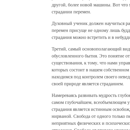
другой, более новой машины. Вот что 
страдании перемен.
Духовный ученик должен научиться рас
перемен присуще не одному лишь будд
страдания можно встретить и в небуд
Третий, самый основополагающий вид
обусловленного бытия. Это понятие о
существования, к тому, что нами упр
которых состоит в нашем собственном 
находимся под контролем своего невед
своей природе является страданием.
Намереваясь развивать мудрость глубо
самом глубочайшем, всеобъемлющем уро
страдания является истинным освобож
нирваной. Свобода от одного только п
неприятных физических и психически
страдания. Свобода от второго уровня