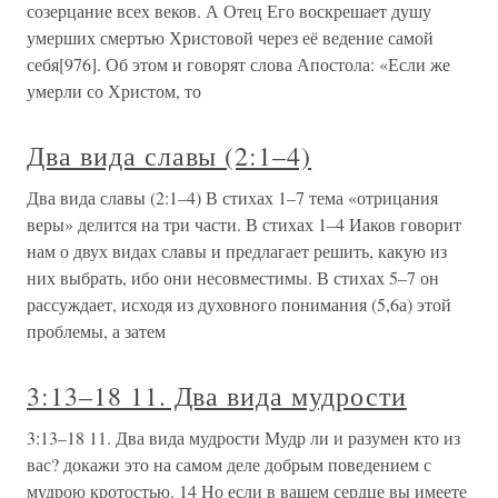
созерцание всех веков. А Отец Его воскрешает душу
умерших смертью Христовой через её ведение самой
себя[976]. Об этом и говорят слова Апостола: «Если же
умерли со Христом, то
Два вида славы (2:1–4)
Два вида славы (2:1–4) В стихах 1–7 тема «отрицания
веры» делится на три части. В стихах 1–4 Иаков говорит
нам о двух видах славы и предлагает решить, какую из
них выбрать, ибо они несовместимы. В стихах 5–7 он
рассуждает, исходя из духовного понимания (5,6а) этой
проблемы, а затем
3:13–18 11. Два вида мудрости
3:13–18 11. Два вида мудрости Мудр ли и разумен кто из
вас? докажи это на самом деле добрым поведением с
мудрою кротостью. 14 Но если в вашем сердце вы имеете