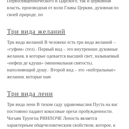
Первосвященнического и Царского, так и церковная
власть, производная от воли Главы Церкви, духовная по
своей природе, по
Три вида желаний
Три вида желаний В человеке есть три вида желаний –
«гуфим» (тел).· Первый вид – это внутренние духовные
желания, в которые одевается высший свет, называемый
«нефеш де кдуша» (минимальная святость),
наполняющий душу.· Второй вид – это «нейтральные»
желания, которые нам
Три вида лени
Три вида лени В тихом саду здравомыслия Пусть на вас
постоянно падают кокосовые орехи пробужденности.
Чогьям Трунгпа РИНПОЧЕ Леность является
характерным общечеловеческим свойством, которое, к