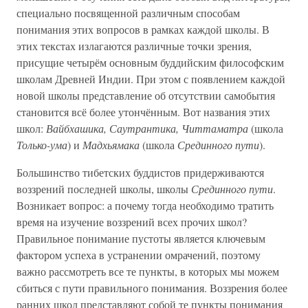
специально посвященной различным способам
понимания этих вопросов в рамках каждой школы. В
этих текстах излагаются различные точки зрения,
присущие четырём основным буддийским философским
школам Древней Индии. При этом с появлением каждой
новой школы представление об отсутствии самобытия
становится всё более утончённым. Вот названия этих
школ:
Вайбхашика, Саутрантика, Читтаматра
(школа
Только-ума
) и
Мадхьямака
(школа
Срединного пути
).
Большинство тибетских буддистов придерживаются
воззрений последней школы, школы
Срединного пути
.
Возникает вопрос: а почему тогда необходимо тратить
время на изучение воззрений всех прочих школ?
Правильное понимание пустоты является ключевым
фактором успеха в устранении омрачений, поэтому
важно рассмотреть все те пункты, в которых мы можем
сбиться с пути правильного понимания. Воззрения более
ранних школ представляют собой те пункты понимания