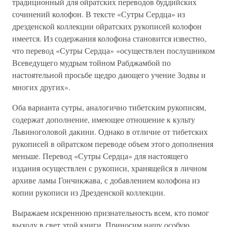
традиционный для ойратских переводов буддийских
сочинений колофон. В тексте «Сутры Сердца» из
дрезденской коллекции ойратских рукописей колофон
имеется. Из содержания колофона становится известно,
что перевод «Сутры Сердца» «осуществлен послушником
Всеведущего мудрым тойном Рабджамбой по
настоятельной просьбе щедро дающего учение Зодвы и
многих других».
Оба варианта сутры, аналогично тибетским рукописям,
содержат дополнение, имеющее отношение к культу
Львиноголовой дакини. Однако в отличие от тибетских
рукописей в ойратском переводе объем этого дополнения
меньше. Перевод «Сутры Сердца» для настоящего
издания осуществлен с рукописи, хранящейся в личном
архиве ламы Гончикжава, с добавлением колофона из
копии рукописи из Дрезденской коллекции.
Выражаем искреннюю признательность всем, кто помог
выходу в свет этой книги. Приносим нашу особую