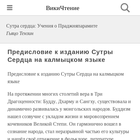
ВикиЧтение
Сутра сердца: Учения о Праджняпарамите
Гьяцо Тензин
Предисловие к изданию Сутры
Сердца на калмыцком языке
Предисловие к изданию Сутры Сердца на калмыцком
языке
На протяжении многих столетий вера в Три
Драгоценности: Будду, Дхарму и Сангху, существовала и
динамично развивалась у монгольских народов. Буддизм
нашел созвучие с укладом жизни и мировоззрением
кочевников Великой Степи. Он гармонично вошел в
сознание народа, стал неразрывной частью его культуры
и нашёл своё отражение в фольклоре, литературе,