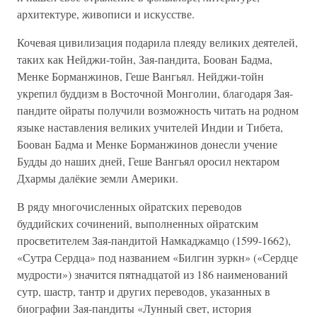
архитектуре, живописи и искусстве.
Кочевая цивилизация подарила плеяду великих деятелей,
таких как Нейджи-тойн, Зая-пандита, Боован Бадма,
Менке Борманжинов, Геше Вангьял. Нейджи-тойн
укрепил буддизм в Восточной Монголии, благодаря Зая-
пандите ойраты получили возможность читать на родном
языке наставления великих учителей Индии и Тибета,
Боован Бадма и Менке Борманжинов донесли учение
Будды до наших дней, Геше Вангьял оросил нектаром
Дхармы далёкие земли Америки.
В ряду многочисленных ойратских переводов
буддийских сочинений, выполненных ойратским
просветителем Зая-пандитой Намкаджамцо (1599-1662),
«Сутра Сердца» под названием «Билгин зуркн» («Сердце
мудрости») значится пятнадцатой из 186 наименований
сутр, шастр, тантр и других переводов, указанных в
биографии Зая-пандиты «Лунный свет, история