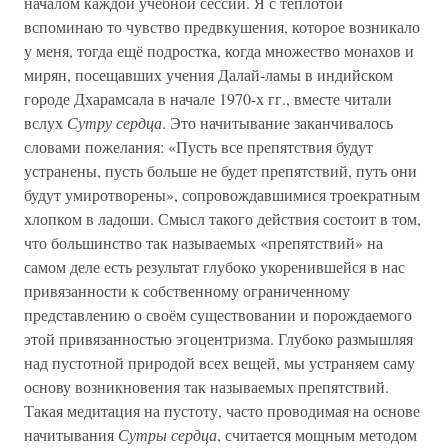
началом каждой учебной сессии. Я с теплотой
вспоминаю то чувство предвкушения, которое возникало
у меня, тогда ещё подростка, когда множество монахов и
мирян, посещавших учения Далай-ламы в индийском
городе Дхарамсала в начале 1970-х гг., вместе читали
вслух
Сутру сердца
. Это начитывание заканчивалось
словами пожелания: «Пусть все препятствия будут
устранены, пусть больше не будет препятствий, путь они
будут умиротворены», сопровождавшимися троекратным
хлопком в ладоши. Смысл такого действия состоит в том,
что большинство так называемых «препятствий» на
самом деле есть результат глубоко укоренившейся в нас
привязанности к собственному ограниченному
представлению о своём существовании и порождаемого
этой привязанностью эгоцентризма. Глубоко размышляя
над пустотной природой всех вещей, мы устраняем саму
основу возникновения так называемых препятствий.
Такая медитация на пустоту, часто проводимая на основе
начитывания
Сутры сердца
, считается мощным методом