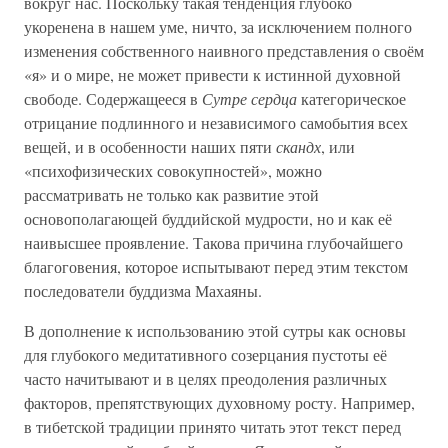
вокруг нас. Поскольку такая тенденция глубоко
укоренена в нашем уме, ничто, за исключением полного
изменения собственного наивного представления о своём
«я» и о мире, не может привести к истинной духовной
свободе. Содержащееся в
Сутре сердца
категорическое
отрицание подлинного и независимого самобытия всех
вещей, и в особенности наших пяти
скандх
, или
«психофизических совокупностей», можно
рассматривать не только как развитие этой
основополагающей буддийской мудрости, но и как её
наивысшее проявление. Такова причина глубочайшего
благоговения, которое испытывают перед этим текстом
последователи буддизма Махаяны.
В дополнение к использованию этой сутры как основы
для глубокого медитативного созерцания пустоты её
часто начитывают и в целях преодоления различных
факторов, препятствующих духовному росту. Например,
в тибетской традиции принято читать этот текст перед