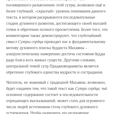
посвященного разъяснению этой сутры, возможен ещё и
более глубокий, «скрытый» уровень понимания данного
текста, в котором раскрываются последовательные
стадии духовного развития, достигающего своей высшей
точки в обретении полного просветления. Более того, эти
комментарии также демонстрируют, что глубочайший
смысл
Сутры сердца
приводит нас к фундаментальному
мотиву духовного поиска буддиста Махаяны –
альтруистическому намерению достичь состояния будды
ради блага всех живых существ. Другими словами,
центральной темой сутр Праджняпарамиты является
обретение глубокого единства мудрости и сострадания.
Читатель, не знакомый с традицией Махаяны, возможно,
будет озадачен тем, что такой текст как
Сутра сердца
, чьё
основное содержание состоит в последовательности
отрицающих высказываний, может стать для огромного
числа людей источником столь глубокого духовного
устремления. Чтобы разрешить это недоумение,