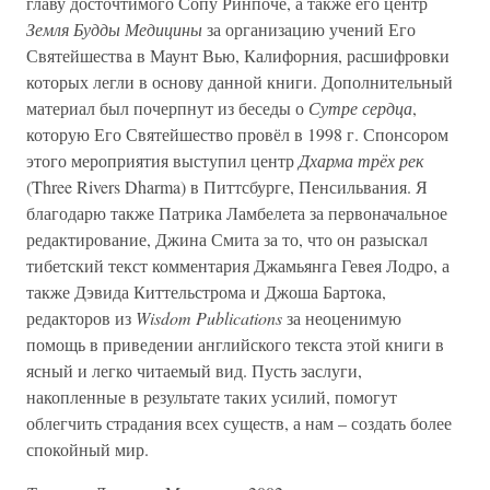
главу досточтимого Сопу Ринпоче, а также его центр
Земля Будды Медицины
за организацию учений Его
Святейшества в Маунт Вью, Калифорния, расшифровки
которых легли в основу данной книги. Дополнительный
материал был почерпнут из беседы о
Сутре сердца
,
которую Его Святейшество провёл в 1998 г. Спонсором
этого мероприятия выступил центр
Дхарма трёх рек
(Three Rivers Dharma) в Питтсбурге, Пенсильвания. Я
благодарю также Патрика Ламбелета за первоначальное
редактирование, Джина Смита за то, что он разыскал
тибетский текст комментария Джамьянга Гевея Лодро, а
также Дэвида Киттельстрома и Джоша Бартока,
редакторов из
Wisdom Publications
за неоценимую
помощь в приведении английского текста этой книги в
ясный и легко читаемый вид. Пусть заслуги,
накопленные в результате таких усилий, помогут
облегчить страдания всех существ, а нам – создать более
спокойный мир.