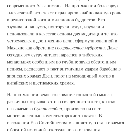
современного Афганистана. На протяжении более двух
тысячелетий этот текст играл чрезвычайно важную роль
в религиозной жизни миллионов буддистов. Его
заучивали наизусть, повторяли вслух, изучали и
использовали в качестве основы для медитации те, кто
устремлялся к достижению цели, сформулированной в
Махаяне как обретение
совершенства мудрости
. Даже
сегодня эту сутру читают нараспев в тибетских
монастырях особенным по глубине звука обертонным
пением, распевают в такт ритмичным ударам барабана в
японских храмах Дзен, поют на мелодичный мотив в
китайских и вьетнамских храмах.
На протяжении веков толкование тонкостей смысла
различных отрывков этого священного текста, кратко
называемого
Сутра сердца
, произвело на свет
многочисленные комментаторские трактаты. В
изложении Его Святейшества мы вплотную сталкиваемся
с богатой историей текстуального толкования,