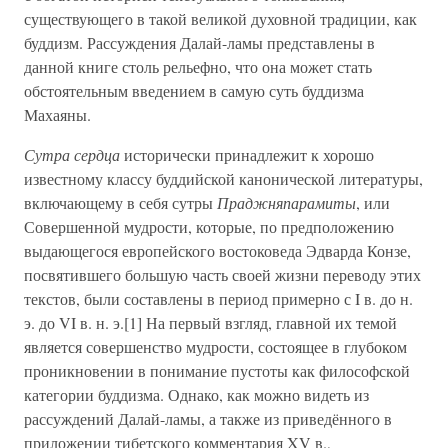
существующего в такой великой духовной традиции, как
буддизм. Рассуждения Далай-ламы представлены в
данной книге столь рельефно, что она может стать
обстоятельным введением в самую суть буддизма
Махаяны.
Сутра сердца
исторически принадлежит к хорошо
известному классу буддийской канонической литературы,
включающему в себя сутры
Праджняпарамиты
, или
Совершенной мудрости, которые, по предположению
выдающегося европейского востоковеда Эдварда Конзе,
посвятившего большую часть своей жизни переводу этих
текстов, были составлены в период примерно с I в. до н.
э. до VI в. н. э.[1] На первый взгляд, главной их темой
является совершенство мудрости, состоящее в глубоком
проникновении в понимание пустоты как философской
категории буддизма. Однако, как можно видеть из
рассуждений Далай-ламы, а также из приведённого в
приложении тибетского комментария XV в.,