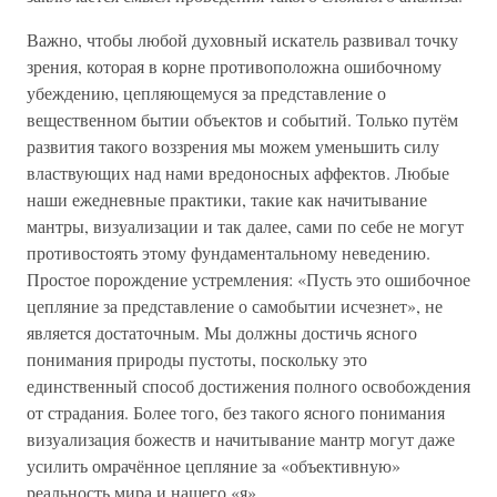
Важно, чтобы любой духовный искатель развивал точку
зрения, которая в корне противоположна ошибочному
убеждению, цепляющемуся за представление о
вещественном бытии объектов и событий. Только путём
развития такого воззрения мы можем уменьшить силу
властвующих над нами вредоносных аффектов. Любые
наши ежедневные практики, такие как начитывание
мантры, визуализации и так далее, сами по себе не могут
противостоять этому фундаментальному неведению.
Простое порождение устремления: «Пусть это ошибочное
цепляние за представление о самобытии исчезнет», не
является достаточным. Мы должны достичь ясного
понимания природы пустоты, поскольку это
единственный способ достижения полного освобождения
от страдания. Более того, без такого ясного понимания
визуализация божеств и начитывание мантр могут даже
усилить омрачённое цепляние за «объективную»
реальность мира и нашего «я».