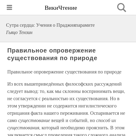
ВикиЧтение
Сутра сердца: Учения о Праджняпарамите
Гьяцо Тензин
Правильное опровержение
существования по природе
Правильное опровержение существования по природе
Из всех вышеприведённых философских рассуждений
следует вывод: то, как мы склонны воспринимать вещи,
не согласуется с реальностью их существования. Но в
этом утверждении не содержится нигилистического
отрицания факта нашего переживания. Оспаривается не
само
существование
вещей и событий, но
способ их
существования
, который необходимо прояснить. В этом
заключается смысл проведения такого сложного анализа.