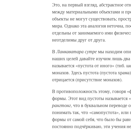
Это, на первый взгляд, абстрактное 
между материальными объектами и про
объекты не могут существовать; прост
мира. Однако эта аналогия неточна, п
отдельны от занимаемого ими физическ
неотделимы друг от друга.
В
Ланкаватара сутре
мы находим опис
наших целей давайте изучим лишь два
называется «пустота от иного» (тиб.
ш
монахов. Здесь пустота (пустота храма)
отрицается (присутствие монахов).
В противоположность этому, говоря «
формы. Этот вид пустоты называется «
рангтонг
, что в буквальном переводе 
понимать так, что «самопустота», или 
формы от самой себя, что было бы рав
постоянно подчёркиваю, эти учения не