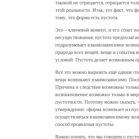
таковой не отрицается, отрицается тол
этой реальности. Итак, тот факт, что 
тому, что форма есть пустота.
Это – ключевой момент, и его стоит п
несуществования; пустота предполага
подразумевает взаимозависимое возник
природа всех вещей; вещи и события в
условий. Пустота делает возможным п
Всё это можно выразить ещё одним сп
вещи возникают взаимозависимо. Поск
Причина и следствие возможны только
возникновение возможно только в мире
пустотности. Поэтому можно сказать, ч
утверждению «форма возникает из пуст
осуществляться взаимозависимому во
способ
проявления
пустоты.
Важно понять, что мы говорим о пустот