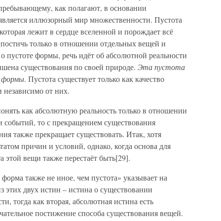
 пребывающему, как полагают, в основании
оявляется иллюзорный мир множественности. Пустота
 которая лежит в сердце вселенной и порождает всё
 постичь только в отношении отдельных вещей и
о пустоте формы, речь идёт об абсолютной реальности
лишена существования по своей природе.
Эта пустота
 формы
. Пустота существует только как качество
и независимо от них.
понять как абсолютную реальность только в отношении
и событий, то с прекращением существования
ния также прекращает существовать. Итак, хотя
ьтатом причин и условий, однако, когда основа для
а этой вещи также перестаёт быть[29].
 форма также не иное, чем пустота» указывает на
из этих двух истин – истина о существовании
и, тогда как вторая, абсолютная истина есть
нчательное постижение способа существования вещей.