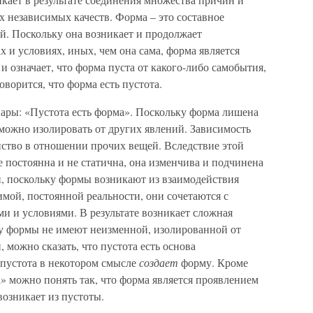
х независимых качеств. Форма – это составное
ей. Поскольку она возникает и продолжает
х и условиях, иных, чем она сама, форма является
и означает, что форма пуста от какого-либо самобытия,
ворится, что форма есть пустота.
ры: «Пустота есть форма». Поскольку форма лишена
можно изолировать от других явлений. Зависимость
нство в отношении прочих вещей. Вследствие этой
 постоянна и не статична, она изменчива и подчинена
, поскольку формы возникают из взаимодействия
мой, постоянной реальности, они сочетаются с
и и условиями. В результате возникает сложная
ку формы не имеют неизменной, изолированной от
 можно сказать, что пустота есть основа
 пустота в некотором смысле
создает
форму. Кроме
а» можно понять так, что форма является проявлением
возникает из пустоты.