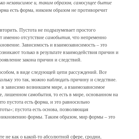
ько
независимое и, таким образом, самосущее бытие
форма есть форма, никоим образом не противоречит
овторить. Пустота не подразумевает простого
ет именно отсутствие
самобытия
, что непременно
новение. Зависимость и взаимозависимость – это
озникают только в результате взаимодействия причин и
роявление закона причин и следствий.
особом, в виде следующей цепи рассуждений. Все
ольку это так, можно наблюдать причину и следствие.
 в зависимо возникшем мире, а взаимозависимое
, лишенном самобытия, то есть в мире, основанном на
то пустота есть форма, и это равносильно
оты»; пустота есть основа, позволяющая
зникновению формы. Таким образом, мир формы – это
е не как о какой-то абсолютной сфере, сродни,