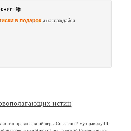
книг! 📚
писки в подарок
и наслаждайся
новополагающих истин
 истин православной веры Согласно 7-му правилу III
ой веры является Никео-Цареградский Символ веры: