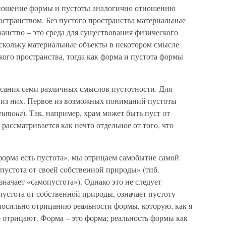
отношение формы и пустоты аналогично отношению
странством. Без пустого пространства материальные
ранство – это среда для существования физического
оскольку материальные объекты в некотором смысле
ого пространства, тогда как форма и пустота формы
ания семи различных смыслов пустотности. Для
 из них. Первое из возможных пониманий пустоты
ентонг
). Так, например, храм может быть пуст от
 рассматривается как нечто отдельное от того, что
форма есть пустота», мы отрицаем самобытие самой
пустота от своей собственной природы» (тиб.
означает «самопустота»). Однако это не следует
пустота от собственной природы, означает пустоту
носильно отрицанию реальности формы, которую, как я
 отрицают. Форма – это форма; реальность формы как