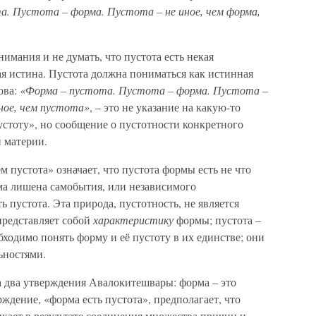
а. Пустота – форма. Пустота – не иное, чем форма,
имания и не думать, что пустота есть некая
я истина. Пустота должна пониматься как истинная
ова:
«Форма – пустота. Пустота – форма. Пустота –
ное, чем пустота»
, – это не указание на какую-то
стоту», но сообщение о пустотности конкретного
и материи.
 пустота» означает, что пустота формы есть не что
рма лишена самобытия, или независимого
ь пустота. Эта природа, пустотность, не является
представляет собой
характеристику
формы; пустота –
ходимо понять форму и её пустоту в их единстве; они
ьностями.
 два утверждения Авалокитешвары: форма – это
рждение, «форма есть пустота», предполагает, что
кает в результате соединения множества причин и