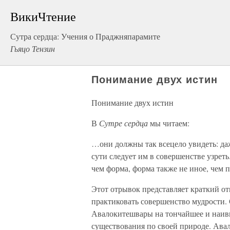
ВикиЧтение
Сутра сердца: Учения о Праджняпарамите
Гьяцо Тензин
Понимание двух истин
Понимание двух истин
В
Сутре сердца
мы читаем:
…они должны так всецело увидеть: да
сути следует им в совершенстве узреть
чем форма, форма также не иное, чем п
Этот отрывок представляет краткий о
практиковать совершенство мудрости. 
Авалокитешвары на тончайшее и наив
существования по своей природе. Авал