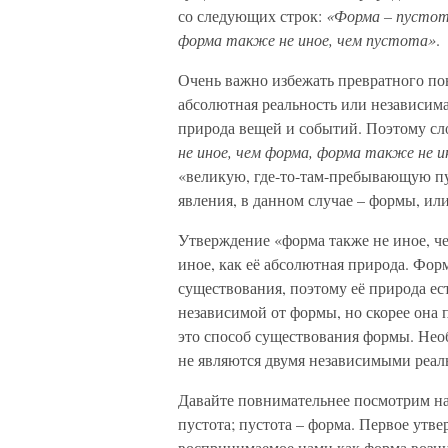
со следующих строк:
«Форма – пустот
форма также не иное, чем пустота»
.
Очень важно избежать превратного пон
абсолютная реальность или независима
природа вещей и событий. Поэтому сл
не иное, чем форма, форма также не и
«великую, где-то-там-пребывающую пу
явления, в данном случае – формы, ил
Утверждение «форма также не иное, чем
иное, как её абсолютная природа. Фо
существования, поэтому её природа ест
независимой от формы, но скорее она 
это способ существования формы. Необ
не являются двумя независимыми реал
Давайте повнимательнее посмотрим на
пустота; пустота – форма. Первое утве
воспринимаемое нами как форма возни