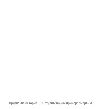
←
→
Признание историко-критического метода
Вступительный пример: смерть Иисуса в Евангелиях от Марка и Иоанна