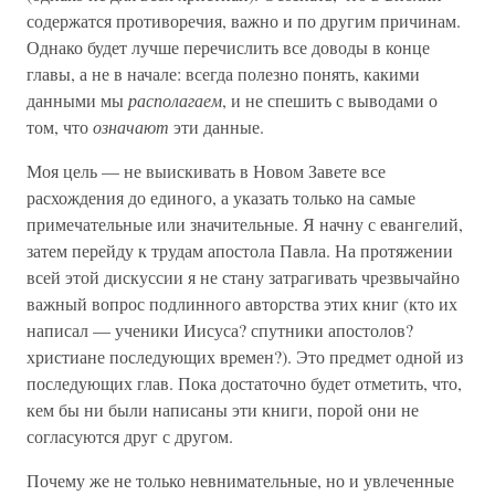
содержатся противоречия, важно и по другим причинам.
Однако будет лучше перечислить все доводы в конце
главы, а не в начале: всегда полезно понять, какими
данными мы
располагаем
, и не спешить с выводами о
том, что
означают
эти данные.
Моя цель — не выискивать в Новом Завете все
расхождения до единого, а указать только на самые
примечательные или значительные. Я начну с евангелий,
затем перейду к трудам апостола Павла. На протяжении
всей этой дискуссии я не стану затрагивать чрезвычайно
важный вопрос подлинного авторства этих книг (кто их
написал — ученики Иисуса? спутники апостолов?
христиане последующих времен?). Это предмет одной из
последующих глав. Пока достаточно будет отметить, что,
кем бы ни были написаны эти книги, порой они не
согласуются друг с другом.
Почему же не только невнимательные, но и увлеченные