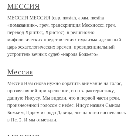
МЕССИЯ
МЕССИЯ МЕССИЯ (евр. masiah, арам. mesiha
«помазанник», греч. транскрипция Месхносс;; греч.
перевод Хрштбс;, Христос), в религиоз­но-
мифологических представлениях иудаизма идеальный
царь эсхато­логических времен, провиденциальный
устроитель вечных судеб «народа Божьего»,
Мессия
Мессия Нам снова нужно обратить внимание на голос,
прозвучавший при крещении, и на характеристику,
данную Иисусу. Мы видели, что в первой части речи,
произнесенной голосом с небес, Иисус назван Сыном
Божьим, Царем из рода Давида, чье царство воспевалось
в Пс. 2. И мы отметили,