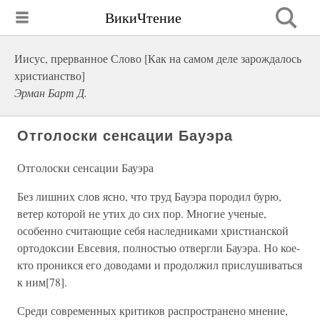
ВикиЧтение
Иисус, прерванное Слово [Как на самом деле зарождалось
христианство]
Эрман Барт Д.
Отголоски сенсации Бауэра
Отголоски сенсации Бауэра
Без лишних слов ясно, что труд Бауэра породил бурю,
ветер которой не утих до сих пор. Многие ученые,
особенно считающие себя наследниками христианской
ортодоксии Евсевия, полностью отвергли Бауэра. Но кое-
кто проникся его доводами и продолжил прислушиваться
к ним[78].
Среди современных критиков распространено мнение,