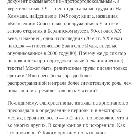
документ оказывается не «протоортодоксальным», а
«еретическим»[79] — неортодоксальные труды из Наг-
Хаммади, найденные в 1945 году; книга, названная
«Евангелием Спасителя», обнаруженная в Египте и
заново открытая в Берлинском музее в 90-х годах XX
века, и наконец, одна из последних (70-е гг. XX века)
находок — гностическое Евангелие Иуды, впервые
опубликованное в 2006 году[80]. Почему же до сих пор
не появились протоортодоксальные (неканонические)
тексты? Может быть, религиозные труды писали только
еретики? Или ересь была гораздо более
распространенной и играла более значительную роль, чем
полагал или стремился заверить Евсевий?
По-видимому, альтернативные взгляды на христианство
преобладали в определенные периоды и в некоторых
местах, вероятнее всего — в Египте, но возможно, что и
во многих других. В конце концов их искоренили. Как
это произошло? Каким оружием пользовались