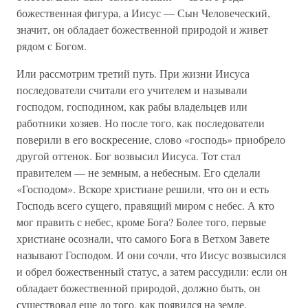
божественная фигура, а Иисус — Сын Человеческий,
значит, он обладает божественной природой и живет
рядом с Богом.
Или рассмотрим третий путь. При жизни Иисуса
последователи считали его учителем и называли
господом, господином, как рабы владельцев или
работники хозяев. Но после того, как последователи
поверили в его воскресение, слово «господь» приобрело
другой оттенок. Бог возвысил Иисуса. Тот стал
правителем — не земным, а небесным. Его сделали
«Господом». Вскоре христиане решили, что он и есть
Господь всего сущего, правящий миром с небес. А кто
мог править с небес, кроме Бога? Более того, первые
христиане осознали, что самого Бога в Ветхом Завете
называют Господом. И они сочли, что Иисус возвысился
и обрел божественный статус, а затем рассудили: если он
обладает божественной природой, должно быть, он
существовал еще до того, как появился на земле.