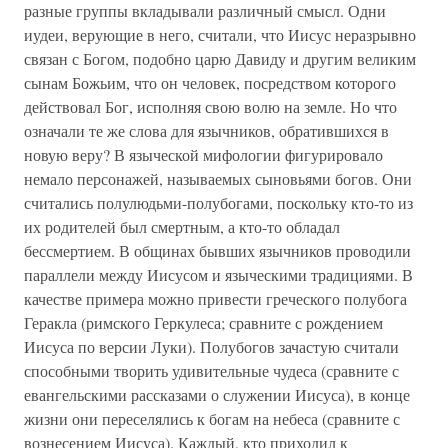
разные группы вкладывали различный смысл. Одни
иудеи, верующие в него, считали, что Иисус неразрывно
связан с Богом, подобно царю Давиду и другим великим
сынам Божьим, что он человек, посредством которого
действовал Бог, исполняя свою волю на земле. Но что
означали те же слова для язычников, обратившихся в
новую веру? В языческой мифологии фигурировало
немало персонажей, называемых сыновьями богов. Они
считались полулюдьми-полубогами, поскольку кто-то из
их родителей был смертным, а кто-то обладал
бессмертием. В общинах бывших язычников проводили
параллели между Иисусом и языческими традициями. В
качестве примера можно привести греческого полубога
Геракла (римского Геркулеса; сравните с рождением
Иисуса по версии Луки). Полубогов зачастую считали
способными творить удивительные чудеса (сравните с
евангельскими рассказами о служении Иисуса), в конце
жизни они переселялись к богам на небеса (сравните с
вознесением Иисуса). Каждый, кто приходил к