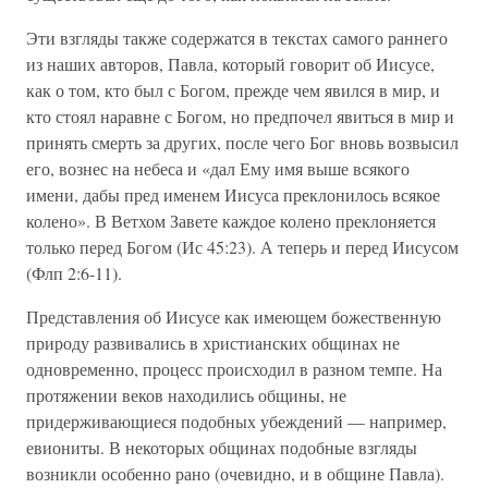
Эти взгляды также содержатся в текстах самого раннего
из наших авторов, Павла, который говорит об Иисусе,
как о том, кто был с Богом, прежде чем явился в мир, и
кто стоял наравне с Богом, но предпочел явиться в мир и
принять смерть за других, после чего Бог вновь возвысил
его, вознес на небеса и «дал Ему имя выше всякого
имени, дабы пред именем Иисуса преклонилось всякое
колено». В Ветхом Завете каждое колено преклоняется
только перед Богом (Ис 45:23). А теперь и перед Иисусом
(Флп 2:6-11).
Представления об Иисусе как имеющем божественную
природу развивались в христианских общинах не
одновременно, процесс происходил в разном темпе. На
протяжении веков находились общины, не
придерживающиеся подобных убеждений — например,
евиониты. В некоторых общинах подобные взгляды
возникли особенно рано (очевидно, и в общине Павла).