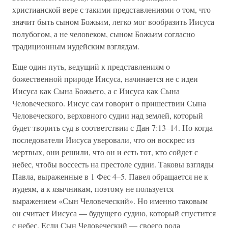
христианской вере с такими представлениями о том, что
значит быть сыном Божьим, легко мог вообразить Иисуса
полубогом, а не человеком, сыном Божьим согласно
традиционным иудейским взглядам.
Еще один путь, ведущий к представлениям о
божественной природе Иисуса, начинается не с идеи
Иисуса как Сына Божьего, а с Иисуса как Сына
Человеческого. Иисус сам говорит о пришествии Сына
Человеческого, верховного судии над землей, который
будет творить суд в соответствии с Дан 7:13–14. Но когда
последователи Иисуса уверовали, что он воскрес из
мертвых, они решили, что он и есть тот, кто сойдет с
небес, чтобы воссесть на престоле судии. Таковы взгляды
Павла, выраженные в 1 Фес 4–5. Павел обращается не к
иудеям, а к язычникам, поэтому не пользуется
выражением «Сын Человеческий». Но именно таковым
он считает Иисуса — будущего судию, который спустится
с небес. Если Сын Человеческий — своего рода