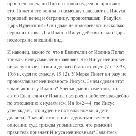
просто человек, но Пилат и толпа иудеев не признают
это. Пилат и его воины в насмешку надевают на Иисуса
терновый венец и багряницу, провозглашая: «Радуйся,
Царь Иудейский!» Они даже не подозревают, насколько
верны их слова. Для Иоанна Иисус действительно Царь,
несмотря на внешний вид.
И наконец, важно то, что в Евангелии от Иоанна Пилат
трижды недвусмысленно заявляет, что Иисус невиновен,
не заслуживает казни и должен быть отпущен (Ин 18:38,
19:6 и, судя по смыслу, 19:12). У Марка Пилат ни разу не
провозглашает невиновность Иисуса. Зачем сделан этот
яркий акцент у Иоанна? Ученые давно заметили, что
автор Евангелия от Иоанна настроен наиболее враждебно
по отношению к иудеям (см. Ин 8:42–44, где Иисус
утверждает, что иудеи не потомки Божьи, а дети
диавола). Зная об этом, стоит задуматься: зачем в
описании суда трижды упоминается, что римский
правитель признает Иисуса невиновным? Задайтесь