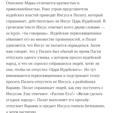
Описание Марка отличается краткостью и
прямолинейностью. Рано утром представители
иудейских властей приводят Иисуса к Пилату, который
спрашивает, действительно ли Иисус Царь Иудейский. В
греческом тексте Иисус отвечает всего двумя словами —
su legeis, «ты говоришь». Иудейские первосвященники
обвиняют его во множестве провинностей, и Пилат
удивляется, что Иисус не пытается оправдаться. Затем
нам говорят, что у Пилата был обычай во время Пасхи
отпускать одного узника, о котором просил иудейский
народ, и что он спросил собравшихся людей, хотят ли
они, чтобы он отпустил «Царя Иудейского». Но тут
вмешиваются первосвященники и подстрекают толпу
просить Пилата отпустить не Иисуса, а разбойника
Варавву. Пилат спрашивает людей, как ему поступить с
Иисусом. Ему отвечают: «Распни Его!» «Желая сделать
угодное народу», Пилат выполняет его просьбу:
отпускает Варавву и предает Иисуса сначала бичеванию,
а затем распятию.