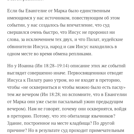
Если бы Евангелие от Марка было единственным
имеющимся у нас источником, повествующим об этом
событии, у нас создалось бы впечатление, что суд
свершился очень быстро, что Иисус не проронил ни
слова, за исключением тех двух, и что Пилат, иудейские
обвинители Иисуса, народ и сам Иисус находились в
одном месте во время обмена репликами.
Но у Иоанна (Ин 18:28–19:14) описание этих же событий
выглядит совершенно иначе. Первосвященники отводят
Иисуса к Пилату рано утром, но не входят в преторию,
чтобы «не оскверниться и чтобы можно было есть пасху»
тем же вечером (Ин 18:28; но вспомните, что в Евангелии
от Марка они уже съели пасхальный ужин предыдущим
вечером). Нам не говорят, почему они осквернятся, войдя
в преторию. Потому, что это обиталище язычников?
Здание, построенное на месте кладбища? По другой
причине? Но в результате суд проходит примечательным