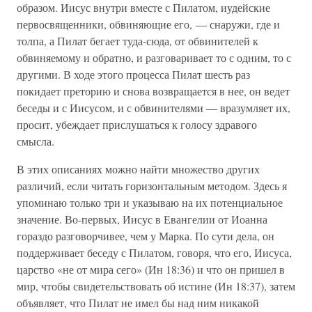
образом. Иисус внутри вместе с Пилатом, иудейские
первосвященники, обвиняющие его, — снаружи, где и
толпа, а Пилат бегает туда-сюда, от обвинителей к
обвиняемому и обратно, и разговаривает то с одним, то с
другими. В ходе этого процесса Пилат шесть раз
покидает преторию и снова возвращается в нее, он ведет
беседы и с Иисусом, и с обвинителями — вразумляет их,
просит, убеждает прислушаться к голосу здравого
смысла.
В этих описаниях можно найти множество других
различий, если читать горизонтальным методом. Здесь я
упоминаю только три и указываю на их потенциальное
значение. Во-первых, Иисус в Евангелии от Иоанна
гораздо разговорчивее, чем у Марка. По сути дела, он
поддерживает беседу с Пилатом, говоря, что его, Иисуса,
царство «не от мира сего» (Ин 18:36) и что он пришел в
мир, чтобы свидетельствовать об истине (Ин 18:37), затем
объявляет, что Пилат не имел бы над ним никакой