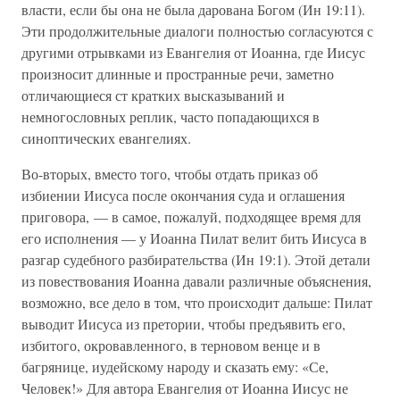
власти, если бы она не была дарована Богом (Ин 19:11).
Эти продолжительные диалоги полностью согласуются с
другими отрывками из Евангелия от Иоанна, где Иисус
произносит длинные и пространные речи, заметно
отличающиеся ст кратких высказываний и
немногословных реплик, часто попадающихся в
синоптических евангелиях.
Во-вторых, вместо того, чтобы отдать приказ об
избиении Иисуса после окончания суда и оглашения
приговора, — в самое, пожалуй, подходящее время для
его исполнения — у Иоанна Пилат велит бить Иисуса в
разгар судебного разбирательства (Ин 19:1). Этой детали
из повествования Иоанна давали различные объяснения,
возможно, все дело в том, что происходит дальше: Пилат
выводит Иисуса из претории, чтобы предъявить его,
избитого, окровавленного, в терновом венце и в
багрянице, иудейскому народу и сказать ему: «Се,
Человек!» Для автора Евангелия от Иоанна Иисус не