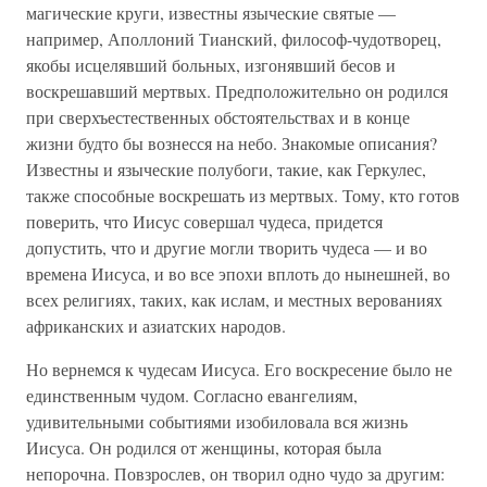
магические круги, известны языческие святые —
например, Аполлоний Тианский, философ-чудотворец,
якобы исцелявший больных, изгонявший бесов и
воскрешавший мертвых. Предположительно он родился
при сверхъестественных обстоятельствах и в конце
жизни будто бы вознесся на небо. Знакомые описания?
Известны и языческие полубоги, такие, как Геркулес,
также способные воскрешать из мертвых. Тому, кто готов
поверить, что Иисус совершал чудеса, придется
допустить, что и другие могли творить чудеса — и во
времена Иисуса, и во все эпохи вплоть до нынешней, во
всех религиях, таких, как ислам, и местных верованиях
африканских и азиатских народов.
Но вернемся к чудесам Иисуса. Его воскресение было не
единственным чудом. Согласно евангелиям,
удивительными событиями изобиловала вся жизнь
Иисуса. Он родился от женщины, которая была
непорочна. Повзрослев, он творил одно чудо за другим: