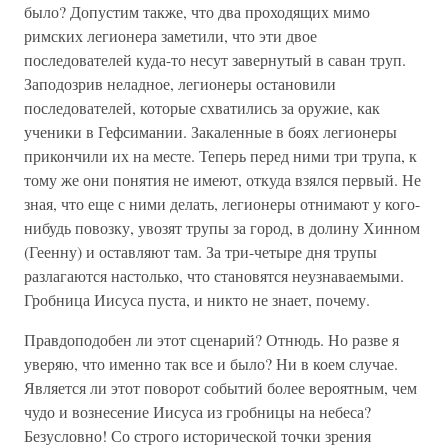
было? Допустим также, что два проходящих мимо
римских легионера заметили, что эти двое
последователей куда-то несут завернутый в саван труп.
Заподозрив неладное, легионеры остановили
последователей, которые схватились за оружие, как
ученики в Гефсимании. Закаленные в боях легионеры
прикончили их на месте. Теперь перед ними три трупа, к
тому же они понятия не имеют, откуда взялся первый. Не
зная, что еще с ними делать, легионеры отнимают у кого-
нибудь повозку, увозят трупы за город, в долину Хинном
(Геенну) и оставляют там. За три-четыре дня трупы
разлагаются настолько, что становятся неузнаваемыми.
Гробница Иисуса пуста, и никто не знает, почему.
Правдоподобен ли этот сценарий? Отнюдь. Но разве я
уверяю, что именно так все и было? Ни в коем случае.
Является ли этот поворот событий более вероятным, чем
чудо и вознесение Иисуса из гробницы на небеса?
Безусловно! Со строго исторической точки зрения