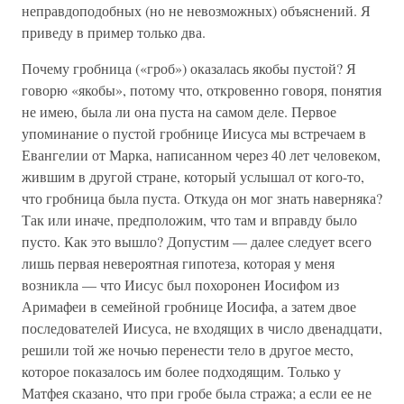
неправдоподобных (но не невозможных) объяснений. Я
приведу в пример только два.
Почему гробница («гроб») оказалась якобы пустой? Я
говорю «якобы», потому что, откровенно говоря, понятия
не имею, была ли она пуста на самом деле. Первое
упоминание о пустой гробнице Иисуса мы встречаем в
Евангелии от Марка, написанном через 40 лет человеком,
жившим в другой стране, который услышал от кого-то,
что гробница была пуста. Откуда он мог знать наверняка?
Так или иначе, предположим, что там и вправду было
пусто. Как это вышло? Допустим — далее следует всего
лишь первая невероятная гипотеза, которая у меня
возникла — что Иисус был похоронен Иосифом из
Аримафеи в семейной гробнице Иосифа, а затем двое
последователей Иисуса, не входящих в число двенадцати,
решили той же ночью перенести тело в другое место,
которое показалось им более подходящим. Только у
Матфея сказано, что при гробе была стража; а если ее не