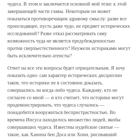
чудеса. В этом и заключается основной мой тезис к этой
завершающей части главы. Некоторым он может
показаться противоречащим здравому смыслу: разве все
происходящее, пусть даже чудо, не предмет исторических
исследований? Разве отказ рассматривать саму
возможность чуда не является предубежденностью
против сверхъестественного? Неужели историками могут
быть исключительно атеисты?
Ответ на все эти вопросы будет отрицательным. Я хочу
показать одно: сам характер исторических дисциплин
таков, что историки не в состоянии доказать,
совершались ли когда-либо чудеса. Каждому, кто не
согласен со мной — и кто считает, что историки могут
продемонстрировать, что чудеса случались —
понадобится вооружиться беспристрастностью. Во
времена Иисуса находилось множество людей, якобы
совершавших чудеса. Известны иудейские святые —
такие, как Ханина бен Доса или Хони, рисовавший