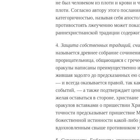
не был человеком из плоти и крови и ч
плоти. Согласно автору этого послания
категоричностью, называя себя апост
противостоять лжеучению может показа
раннехристианской традиции содержи
4.
Защита собственных традиций, сч
называется древнее собрание сочинени
прорицательница, общающаяся с греч
оракулы написаны преимущественно и
жившая задолго до предсказанных ею 
— и всегда оказывается правой, так 
событий, — а также подтверждает цен
желая оставаться в стороне, христиан
оракулов вставками о пришествии Хрис
точности предсказывает пришествие Ме
божественной истинности какой-либо 
вдохновленным свыше противником э
5.
Скромность
. Библеисты, специализ