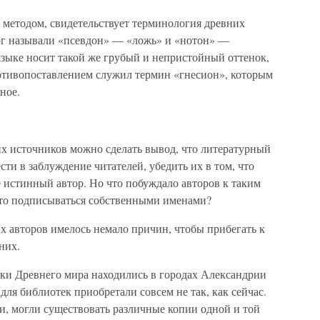
 методом, свидетельствует терминология древних
лог называли «псевдон» — «ложь» и «нотон» —
языке носит такой же грубый и непристойный оттенок,
противопоставлением служил термин «гнесион», которым
ное.
х источников можно сделать вывод, что литературный
сти в заблуждение читателей, убедить их в том, что
ее истинный автор. Но что побуждало авторов к таким
сто подписываться собственными именами?
х авторов имелось немало причин, чтобы прибегать к
них.
ки Древнего мира находились в городах Александрии
для библиотек приобретали совсем не так, как сейчас.
и, могли существовать различные копии одной и той