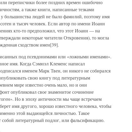
ы или переписчики более поздних времен ошибочно
чностям, а также книги, написанные тезками
 у большинства людей не было фамилий, поэтому имя
сотен и тысяч человек. Если автор по имени Иоанн
лениях кто-то предположил, что этот Иоанн — на
утверждали некоторые читатели Откровения), то могла
жденная сходством имен[39].
аписанных под псевдонимами или «ложными именами».
ное имя. Когда Сэмюэл Клеменс написал
дписался именем Марк Твен, он никого не собирался
 опубликовать свою книгу под литературным
евнем мире известно очень мало, но и они
офонт опубликовал свое знаменитое сочинение
ген». Но в эпоху античности мы чаще встречаем
берет имя другого, хорошо известного человека, чтобы
н именно этой выдающейся личностью. Такое
т собой литературный подлог, или фальсификацию.
е