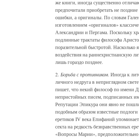
же книги, иногда существенно отлича
предпочитали приобретать не поздние
ошибки, а оригиналы. По словам Гале
изготовлением «оригиналов» классиче
Александрии и Пергама. Поскольку хр
подлинные трактаты философа Аристот
поразительной быстротой. Насколько я
воздействия на раннехристианскую лит
лишь гораздо позднее.
2.
Борьба с противником
. Иногда к ли
личного недруга в неприглядном свет
пишет, что некий философ по имени Д
непристойных писем, подписанных име
Репутации Эпикура они явно не пошли 
подобным образом известные подлоги 
еретиков IV века Епифаний упоминает 
секта на редкость безнравственных ер
«Вопросы Марии», предположительно с