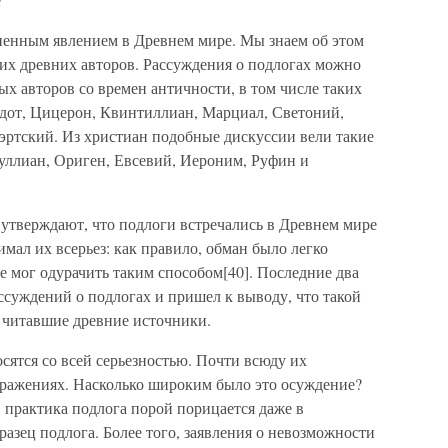
ненным явлением в Древнем мире. Мы знаем об этом
х древних авторов. Рассуждения о подлогах можно
ых авторов со времен античности, в том числе таких
одот, Цицерон, Квинтиллиан, Марциал, Светоний,
эртский. Из христиан подобные дискуссии вели такие
туллиан, Ориген, Евсевий, Иероним, Руфин и
утверждают, что подлоги встречались в Древнем мире
имал их всерьез: как правило, обман было легко
не мог одурачить таким способом[40]. Последние два
ассуждений о подлогах и пришел к выводу, что такой
 читавшие древние источники.
сятся со всей серьезностью. Почти всюду их
ыражениях. Насколько широким было это осуждение?
 практика подлога порой порицается даже в
азец подлога. Более того, заявления о невозможности