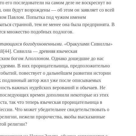
то его последователи на самом деле не воскреснут во
, они будут возрождены — об этом он заявляет со всей
олом Павлом. Попытка под чужим именем
ться странной, тем не менее она была предпринята. В
тся множество подобных подлогов.
итающихся богодухновенными
. «Оракулами Сивиллы»
й[44]. Сивилла — древняя языческая
еским богом Аполлоном. Однако дошедшие до нас
удеями. В них прорицательница, предположительно
событий, повествует о дальнейшем развитии истории
как подлинный автор жил уже после описываемых
ность важных иудейских верований и обычаев. Не
е последующих времен дополнили некоторые из этих
та, так что теперь языческая прорицательница в
ссии. Что может убедительнее свидетельствовать о
религии, нежели пророчества, якобы высказанные
той религии?
ирующиеся на Новом Завете, обычно соглашаются с