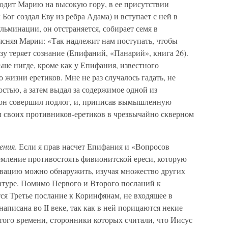
одит Марию на высокую гору, в ее присутствии
 Бог создал Еву из ребра Адама) и вступает с ней в
льминации, он отстраняется, собирает семя в
ъясняя Марии: «Так надлежит нам поступать, чтобы
зу теряет сознание (Епифаний, «Панарий», книга 26).
ьше нигде, кроме как у Епифания, известного
жизни еретиков. Мне не раз случалось гадать, не
остью, а затем выдал за содержимое одной из
, он совершил подлог, и, приписав вымышленную
 своих противников-еретиков в чрезвычайно скверном
ения
. Если я прав насчет Епифания и «Вопросов
емление противостоять фивионитской ереси, которую
ивацию можно обнаружить, изучая множество других
ратуре. Помимо Первого и Второго посланий к
ся Третье послание к Коринфянам, не входящее в
написана во II веке, так как в ней порицаются некие
 того времени, сторонники которых считали, что Иисус