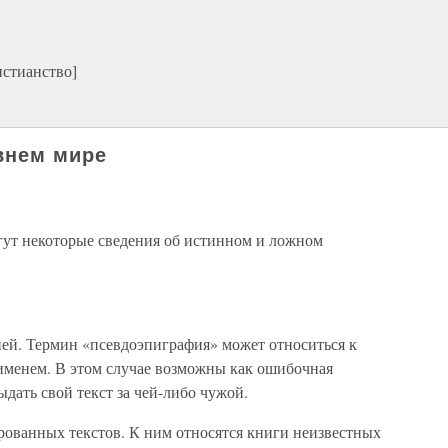
истианство]
внем мире
огут некоторые сведения об истинном и ложном
ией. Термин «псевдоэпиграфия» может относиться к
именем. В этом случае возможны как ошибочная
ыдать свой текст за чей-либо чужой.
рованных текстов. К ним относятся книги неизвестных