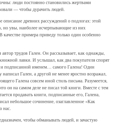
очны: люди постоянно становились жертвами
вовали — чтобы дурачить людей.
е описание древних рассуждений о подлогах: этой
, но увы, наиболее исчерпывающие из них
В качестве примера приведу только один особенно
и автор трудов Гален. Он рассказывает, как однажды,
книжной лавки. И услышал, как два покупателя спорят
у и подписанной именем… самого Галена! Один
у написал Гален, а другой не менее яростно возражал,
стоящего Галена совсем иной стиль письма. Разумеется,
что он на самом деле не писал той книги. Вместе с тем
тается продавать книги, подписанные его, Галена,
исал небольшое сочинение, озаглавленное «Как
о нас.
едназначен, чтобы обманывать людей, и зачастую