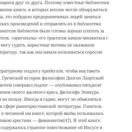
ющиеся друг от друга. Поэтому известные библиотеки
 копии книги, в которых вполне могли обнаружиться
на, это побудило предприимчивых людей заняться
ских произведений и отправлять их в библиотеки
анители библиотек были готовы хорошо платить за
еля, «оригиналы» его трактатов начали множиться с
 могу судить, корыстные мотивы не оказывали
ературу, так как она начала пользоваться спросом
тературному подлогу прибегали, чтобы выставить
е. Греческий историк философии Диоген Лаэртский
иотем совершил подлог — опубликовал пятьдесят
нем своего заклятого врага, философа Эпикура.
на пользу. Иногда я гадаю, могут ли объясняться
в сфере раннехристианской литературы. Гонитель
о читанной им книге, которой якобы пользовалась
етиков-христиан — фивионитов[42]. В этой книге,
одержалось странное повествование об Иисусе и