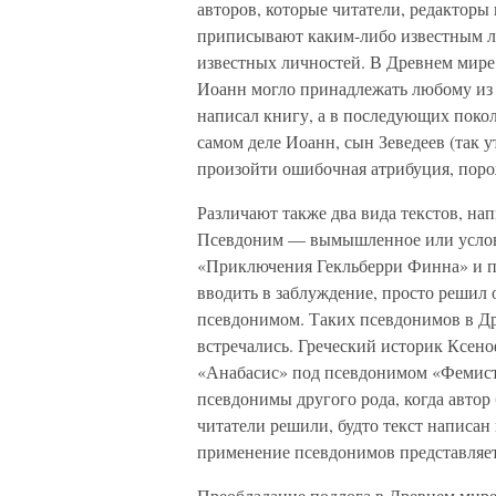
авторов, которые читатели, редактор
приписывают каким-либо известным ли
известных личностей. В Древнем мире
Иоанн могло принадлежать любому из 
написал книгу, а в последующих поко
самом деле Иоанн, сын Зеведеев (так 
произойти ошибочная атрибуция, поро
Различают также два вида текстов, н
Псевдоним — вымышленное или услов
«Приключения Гекльберри Финна» и по
вводить в заблуждение, просто решил
псевдонимом. Таких псевдонимов в Др
встречались. Греческий историк Ксен
«Анабасис» под псевдонимом «Фемисто
псевдонимы другого рода, когда автор 
читатели решили, будто текст написа
применение псевдонимов представляе
Преобладание подлога в Древнем мир