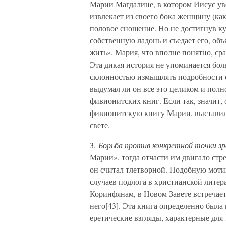
Марии Магдалине, в котором Иисус ув
извлекает из своего бока женщину (как
половое сношение. Но не достигнув ку
собственную ладонь и съедает его, об
жить». Мария, что вполне понятно, сра
Эта дикая история не упоминается бол
склонностью измышлять подробности о 
выдумал ли он все это целиком и полн
фивионитских книг. Если так, значит
фивионитскую книгу Марии, выставил
свете.
3.
Борьба против конкретной точки зр
Марии», тогда отчасти им двигало стр
он считал тлетворной. Подобную мот
случаев подлога в христианской лите
Коринфянам, в Новом Завете встречает
него[43]. Эта книга определенно была 
еретические взгляды, характерные для