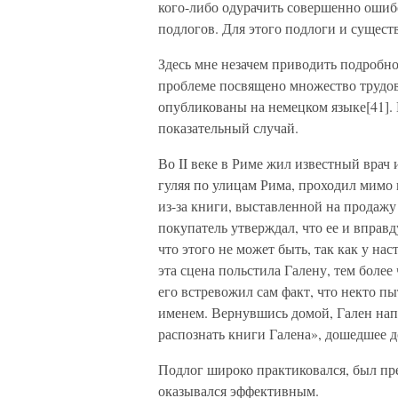
кого-либо одурачить совершенно ошиб
подлогов. Для этого подлоги и сущест
Здесь мне незачем приводить подробно
проблеме посвящено множество трудов
опубликованы на немецком языке[41]. 
показательный случай.
Во II веке в Риме жил известный врач 
гуляя по улицам Рима, проходил мимо 
из-за книги, выставленной на продаж
покупатель утверждал, что ее и вправд
что этого не может быть, так как у на
эта сцена польстила Галену, тем более 
его встревожил сам факт, что некто пы
именем. Вернувшись домой, Гален нап
распознать книги Галена», дошедшее д
Подлог широко практиковался, был пр
оказывался эффективным.