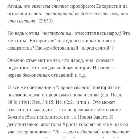
Агнца, что экзегеты считают прообразом Евхаристии на
основании слов: "
посторонний не должен есть сего, ибо
это святыня"
(29:33).
Но ведь к этим "
посторонним"
относится весь народ! Что
же это за "Евхаристия" для одного лишь кастового
священства? Где же обетованный "народ святой"?
Обычно отвечают на это, что народ, мол, оказался
недостоин, что вся дальнейшая история Израиля —
череда бесконечных отпадений и т.д.
И все же обетование о "
народе святом"
повторится и
псалмопевцами и пророками снова и снова (Ср. Псал.
88:8; 149:1; Иез. 34:15; Ис. 62:21 и т.д.) . Это может
означать только одно — что непреложное обетование
Божие всё же исполнится, но... в Новом Завете. И
действительно, апостолы Христа говорят об этом, как об
уже совершившемся: "
Вы — род избранный, царственное