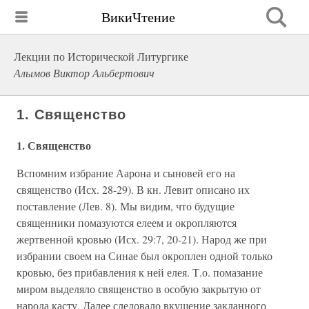
ВикиЧтение
Лекции по Исторической Литургике
Алымов Виктор Альбертович
1. Священство
1. Священство
Вспомним избрание Аарона и сыновей его на
священство (Исх. 28-29). В кн. Левит описано их
поставление (Лев. 8). Мы видим, что будущие
священники помазуются елеем и окропляются
жертвенной кровью (Исх. 29:7, 20-21). Народ же при
избрании своем на Синае был окроплен одной только
кровью, без прибавления к ней елея. Т.о. помазание
миром выделяло священство в особую закрытую от
народа касту. Далее следовало вкушение закланного