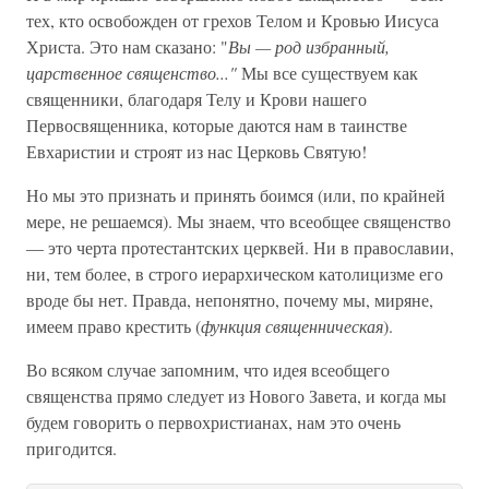
тех, кто освобожден от грехов Телом и Кровью Иисуса
Христа. Это нам сказано: "
Вы — род избранный,
царственное священство..."
Мы все существуем как
священники, благодаря Телу и Крови нашего
Первосвященника, которые даются нам в таинстве
Евхаристии и строят из нас Церковь Святую!
Но мы это признать и принять боимся (или, по крайней
мере, не решаемся). Мы знаем, что всеобщее священство
— это черта протестантских церквей. Ни в православии,
ни, тем более, в строго иерархическом католицизме его
вроде бы нет. Правда, непонятно, почему мы, миряне,
имеем право крестить (
функция священническая
).
Во всяком случае запомним, что идея всеобщего
священства прямо следует из Нового Завета, и когда мы
будем говорить о первохристианах, нам это очень
пригодится.