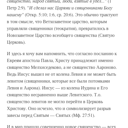
священство, народ святый, люди, взятые в удел..."
(1
Петр 2:9). "
И сделал нас Царями и священниками Богу
нашему"
(Откр. 5:10; 1:6, ср. 20:6). Это обычно трактуют
в том смысле, что Ветхозаветное царство, которым
управляли священники (теократия), превратилось в
Новозаветное Царство всеобщего священства (Святую
Церковь).
И здесь я хочу вам напомнить, что согласно посланию к
Евреям апостола Павла, Христу принадлежит именно
священство Мелхиседеково, а не священство Аароново.
Ведь Иисус вышел не от колена Левия и не может быть
левитом (священники, которые все были потомками
Левия и Аарона). Иисус — из колена Иудина и Его
священство несравненно выше Левитского. Т.о.
священство левитов не могло перейти в Церковь
Христову. Оно исчезло, что и символизирует разрыв
завесы перед Святым — Святых (Мф. 27:51).
И в мир пришло совершенно новое священство — всех