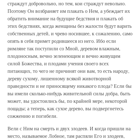
страждут добровольно, но тем, кои страждут невольно.
Поэтому Он возбраняет им плакать о Нем, а убеждает их
обратить внимание на будущие бедствия и плакать об
этих бедствиях, когда женщины без жалости будут варить
собственных детей, и чрево носившее, к сожалению, само
опять в себя примет родившееся из него. Ибо если
римляне так поступили со Мной, деревом влажным,
плодоносным, вечно зеленеющим и вечно живущим
силой Божества, и плодами учения своего всех
питающих, то чего не причинят они вам, то есть народу,
дереву сухому, лишенному всякой животворной
праведности и не приносящему никакого плода? Если бы
вы имели сколько-нибудь живительной силы добра, быть
может, вы удостоились бы, по крайней мере, некоторой
пощады; а теперь, как сухое дерево, вы подвергнетесь
сожжению и погибели.
Вели с Ним на смерть и двух злодеев. И когда пришли на
место, называемое Лобное, там распяли Его и злодеев,