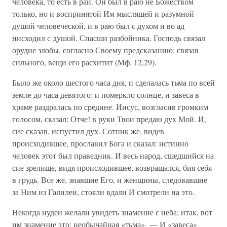
человека, то есть в рай. Он был в раю не Божеством
только, но и воспринятой Им мыслящей и разумной
душой человеческой, и в раю был с духом и во ад
нисходил с душой. Спасши разбойника, Господь связал
орудие злобы, согласно Своему предсказанию: связав
сильного, вещи его расхитит (Мф. 12,29).
Было же около шестого часа дня, и сделалась тьма по всей
земле до часа девятого: и померкло солнце, и завеса в
храме раздралась по средине. Иисус, возгласив громким
голосом, сказал: Отче! в руки Твои предаю дух Мой. И,
сие сказав, испустил дух. Сотник же, видев
происходившее, прославил Бога и сказал: истинно
человек этот был праведник. И весь народ, сшедшийся на
сие зрелище, видя происходившее, возвращался, бия себя
в грудь. Все же, знавшие Его, и женщины, следовавшие
за Ним из Галилеи, стояли вдали И смотрели на это.
Некогда иудеи желали увидеть знамение с неба; итак, вот
им знамение это: необычайная «тьма». — И «завеса»