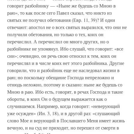
говорит разбойнику — «Ныне же будешь со Мною в
раю», то как после сего Павел сказал, что никто из
святых не получил обетования (Евр. 11, 39)? И одни
отвечают: апостол не о всех святых выразился, что они не
получили обетования, но только о тех, коих он
перечислил. А перечислил он много других, но о
разбойнике не упомянул. Ибо слушай, что говорит: «все
сии»; очевидно, он речь свою относил к тем, коих он
перечислял и в числе коих нет этого разбойника. Другие
говорили, что и разбойник еще не наследовал жизни в
раю; но поскольку обещание Господа непреложно и
отнюдь неложно, поэтому и сказано: ныне же будешь со
Мною в раю. Ибо есть, говорят, в речах Господа и такие
обороты, в коих Он о будущем выражается как о
случившемся. Например, когда говорит: «неверующий
уже осужден» (Ин. 3, 18), и в другой раз: «слушающий
слово Мое и верующий в Пославшего Меня имеет жизнь
вечную, и на суд не приходит, но перешел от смерти в