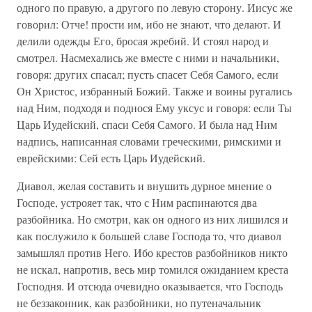
одного по правую, а другого по левую сторону. Иисус же
говорил: Отче! прости им, ибо не знают, что делают. И
делили одежды Его, бросая жребий. И стоял народ и
смотрел. Насмехались же вместе с ними и начальники,
говоря: других спасал; пусть спасет Себя Самого, если
Он Христос, избранный Божий. Также и воины ругались
над Ним, подходя и поднося Ему уксус и говоря: если Ты
Царь Иудейский, спаси Себя Самого. И была над Ним
надпись, написанная словами греческими, римскими и
еврейскими: Сей есть Царь Иудейский.
Диавол, желая составить и внушить дурное мнение о
Господе, устрояет так, что с Ним распинаются два
разбойника. Но смотри, как он одного из них лишился и
как послужило к большей славе Господа то, что диавол
замышлял против Него. Ибо крестов разбойников никто
не искал, напротив, весь мир томился ожиданием креста
Господня. И отсюда очевидно оказывается, что Господь
не беззаконник, как разбойники, но путеначальник