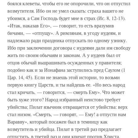
боялся клеветы, чтобы его не опорочили, что он отпустил
возмутителя. Ибо он не умел сказать: страха вашего не
убоимся, а Сам Господь будет мне в страх (Ис. 8, 12-13).
«Итак, наказав Его», — говорит, то есть вразумив
бичами, — «отпущу». А римлянам, в угоду иудеям, и
надлежало ради праздника отпускать по одному узнику.
Ибо при заключении договора с иудеями дали им свободу
жить по своим обычаям и законам. А у иудеев был от
отцов обычай вьшрашивать осужденных у правителя;
подобно как и за Ионафана заступились пред Саулом (1
Цар. 14, 45). Если не знаешь этой истории, то возьми
первую книгу Царств, и ты найдешь ее. «Но весь народ
стал кричать, — говорится, — смерть Ему». Что может
быть хуже этого? Народ избранный неистово требует
убийства; Пилат язычник отвращается от убийства: верх
стал низом. «Смерть, — говорят, — Ему! а отпусти нам
Варавву», который посажен был в темницу как
возмутитель и убийца. Пилат в третий раз предлагает
отпустить, в третий раз и они кричат против Христа,