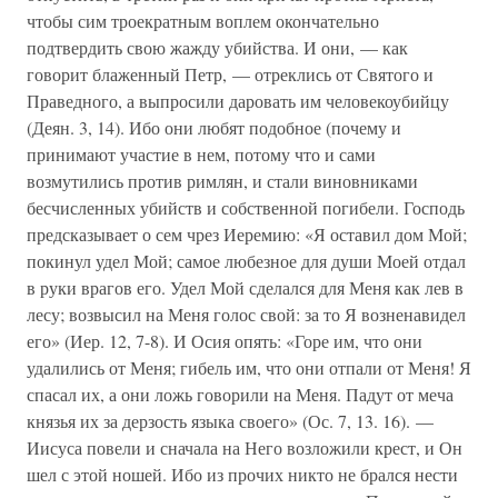
чтобы сим троекратным воплем окончательно
подтвердить свою жажду убийства. И они, — как
говорит блаженный Петр, — отреклись от Святого и
Праведного, а выпросили даровать им человекоубийцу
(Деян. 3, 14). Ибо они любят подобное (почему и
принимают участие в нем, потому что и сами
возмутились против римлян, и стали виновниками
бесчисленных убийств и собственной погибели. Господь
предсказывает о сем чрез Иеремию: «Я оставил дом Мой;
покинул удел Мой; самое любезное для души Моей отдал
в руки врагов его. Удел Мой сделался для Меня как лев в
лесу; возвысил на Меня голос свой: за то Я возненавидел
его» (Иер. 12, 7-8). И Осия опять: «Горе им, что они
удалились от Меня; гибель им, что они отпали от Меня! Я
спасал их, а они ложь говорили на Меня. Падут от меча
князья их за дерзость языка своего» (Ос. 7, 13. 16). —
Иисуса повели и сначала на Него возложили крест, и Он
шел с этой ношей. Ибо из прочих никто не брался нести