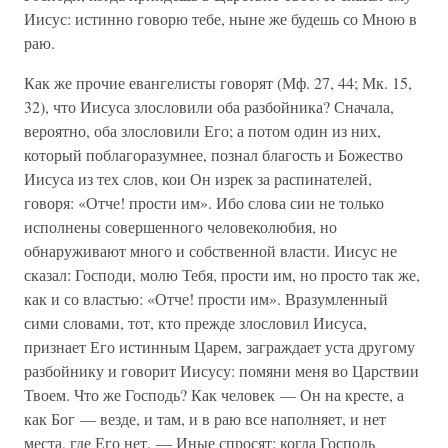
Иисус: истинно говорю тебе, ныне же будешь со Мною в
раю.
Как же прочие евангелисты говорят (Мф. 27, 44; Мк. 15,
32), что Иисуса злословили оба разбойника? Сначала,
вероятно, оба злословили Его; а потом один из них,
который поблагоразумнее, познал благость и Божество
Иисуса из тех слов, кои Он изрек за распинателей,
говоря: «Отче! прости им». Ибо слова сии не только
исполнены совершенного человеколюбия, но
обнаруживают много и собственной власти. Иисус не
сказал: Господи, молю Тебя, прости им, но просто так же,
как и со властью: «Отче! прости им». Вразумленный
сими словами, тот, кто прежде злословил Иисуса,
признает Его истинным Царем, заграждает уста другому
разбойнику и говорит Иисусу: помяни меня во Царствии
Твоем. Что же Господь? Как человек — Он на кресте, а
как Бог — везде, и там, и в раю все наполняет, и нет
места, где Его нет, — Иные спросят: когда Господь