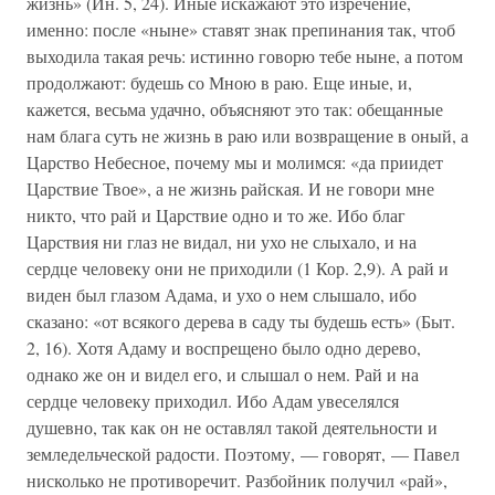
жизнь» (Ин. 5, 24). Иные искажают это изречение,
именно: после «ныне» ставят знак препинания так, чтоб
выходила такая речь: истинно говорю тебе ныне, а потом
продолжают: будешь со Мною в раю. Еще иные, и,
кажется, весьма удачно, объясняют это так: обещанные
нам блага суть не жизнь в раю или возвращение в оный, а
Царство Небесное, почему мы и молимся: «да приидет
Царствие Твое», а не жизнь райская. И не говори мне
никто, что рай и Царствие одно и то же. Ибо благ
Царствия ни глаз не видал, ни ухо не слыхало, и на
сердце человеку они не приходили (1 Кор. 2,9). А рай и
виден был глазом Адама, и ухо о нем слышало, ибо
сказано: «от всякого дерева в саду ты будешь есть» (Быт.
2, 16). Хотя Адаму и воспрещено было одно дерево,
однако же он и видел его, и слышал о нем. Рай и на
сердце человеку приходил. Ибо Адам увеселялся
душевно, так как он не оставлял такой деятельности и
земледельческой радости. Поэтому, — говорят, — Павел
нисколько не противоречит. Разбойник получил «рай»,