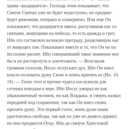
храма «раздирается». Господь этим показывает, что
Святое Святых уже не будет недоступно, но предано
будет римлянам, попрано и осквернено. Или еще Он
показывает, что раздирается завеса, разлучавшая нас со
святыми, живущими на небесах, то есть вражда и грех.
Ибо это составляло великую преграду, разделявшую нас
от живущих там. Показывает вместе и то, что Он не по
бессилию распят. Ибо совершивший такое знамение мог
бы и их расторгнуть и уничтожить. — Возгласив
громким голосом, Иисус испускает дух. Ибо Он имел
власть положить душу Свою и опять принять ее (Ин. 10,
18). — Голос этот и прочие чудеса послужили для
сотника поводом к вере. Ибо Иисус умирал не как
обыкновенный человек, но как Владыка, и смерть назвал
передачей под сохранение, так как Он имел снова
принять душу. Это первый голос, коим души наши
удостоились свободы, так как их уже не диавол держит,
но они предаются Отцу. Ибо до смерти Христовой