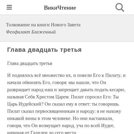
ВикиЧтение
Толкование на книги Нового Завета
Феофилакт Блаженный
Глава двадцать третья
Глава двадцать третья
И поднялось всё множество их, и повели Его к Пилату, и
начали обвинять Его, говоря: мы нашли, что Он
развращает народ наш и запрещает давать подать кесарю,
называя Себя Христом Царем. Пилат спросил Его: Ты
Царь Иудейский? Он сказал ему в ответ: ты говоришь.
Пилат сказал первосвященникам и народу: я не нахожу
никакой вины в этом человеке. Но они настаивали,
говоря, что Он возмущает народ, уча по всей Иудее,
начиная от Галилеи до сего места.