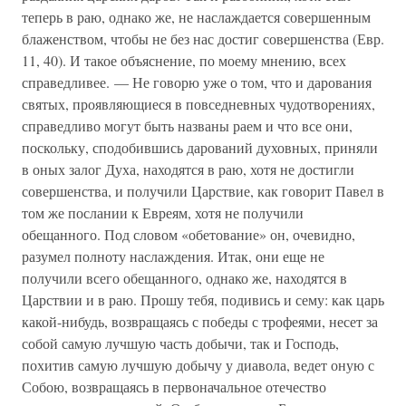
теперь в раю, однако же, не наслаждается совершенным
блаженством, чтобы не без нас достиг совершенства (Евр.
11, 40). И такое объяснение, по моему мнению, всех
справедливее. — Не говорю уже о том, что и дарования
святых, проявляющиеся в повседневных чудотворениях,
справедливо могут быть названы раем и что все они,
поскольку, сподобившись дарований духовных, приняли
в оных залог Духа, находятся в раю, хотя не достигли
совершенства, и получили Царствие, как говорит Павел в
том же послании к Евреям, хотя не получили
обещанного. Под словом «обетование» он, очевидно,
разумел полноту наслаждения. Итак, они еще не
получили всего обещанного, однако же, находятся в
Царствии и в раю. Прошу тебя, подивись и сему: как царь
какой-нибудь, возвращаясь с победы с трофеями, несет за
собой самую лучшую часть добычи, так и Господь,
похитив самую лучшую добычу у диавола, ведет оную с
Собою, возвращаясь в первоначальное отечество