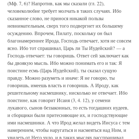
(Мф. 7, 6)? Напротив, как мы сказали (гл. 22),
человеколюбие требует молчать в таких случаях. Ибо
сказанное слово, не принося никакой пользы
невнимательным, сверх того подвергнет их большему
осуждению. Впрочем, Пилату, поскольку он был
благонамереннее Ирода, Господь отвечает, хотя не совсем
ясно. Ибо тот спрашивал, Царь ли Ты Иудейский? — а
Господь отвечает: ты говоришь. Ответ сей заключает как
бы двоякую мысль. Ибо можно понимать его и так: Я
поистине есмь (Царь Иудейский), ты сказал сущую
правду. Можно разуметь и иначе: Я не говорю, ты
говоришь, имеешь власть и говоришь. А Ироду, как
решительному насмешнику, нисколько не отвечает. Ибо
поистине, как говорит Исаия (3, 4. 12), у семени
лукавого, сынов беззаконных, то есть тогдашних иудеев,
и сборщики были притесняющие их, и господствующие
ими насмешники. А что Ирод желал видеть Иисуса с тем
намерением, чтобы наругаться и насмеяться над Ним, и
увидеть от Него чудо, и в таких мыслях расспрашивал