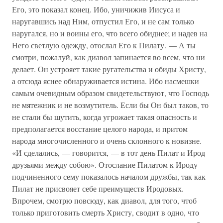
Его, это показал конец. Ибо, уничижив Иисуса и
наругавшись над Ним, отпустил Его, и не сам только
наругался, но и воины его, что всего обиднее; и надев на
Него светлую одежду, отослал Его к Пилату. — А ты
смотри, пожалуй, как диавол запинается во всем, что ни
делает. Он устрояет такие ругательства и обиды Христу,
а отсюда яснее обнаруживается истина. Ибо насмешки
самым очевидным образом свидетельствуют, что Господь
не мятежник и не возмутитель. Если бы Он был таков, то
не стали бы шутить, когда угрожает такая опасность и
предполагается восстание целого народа, и притом
народа многочисленного и очень склонного к новизне.
«И сделались, — говорится, — в тот день Пилат и Ирод
друзьями между собою». Отослание Пилатом к Ироду
подчиненного сему показалось началом дружбы, так как
Пилат не присвояет себе преимуществ Иродовых.
Впрочем, смотрю повсюду, как диавол, для того, чтоб
только приготовить смерть Христу, сводит в одно, что