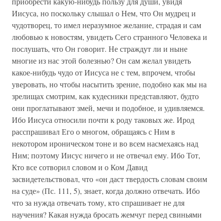
приобрести какую-нибудь пользу для души, увидя
Иисуса, но поскольку слышал о Нем, что Он мудрец и
чудотворец, то имел неразумное желание, страдая и сам
любовью к новостям, увидеть Сего странного Человека и
послушать, что Он говорит. Не страждут ли и ныне
многие из нас этой болезнью? Он сам желал увидеть
какое-нибудь чудо от Иисуса не с тем, впрочем, чтобы
уверовать, но чтобы насытить зрение, подобно как мы на
зрелищах смотрим, как кудесники представляют, будто
они проглатывают змей, мечи и подобное, и удивляемся.
Ибо Иисуса относили почти к роду таковых же. Ирод
расспрашивал Его о многом, обращаясь с Ним в
некотором ироническом тоне и во всем насмехаясь над
Ним; поэтому Иисус ничего и не отвечал ему. Ибо Тот,
Кто все сотворил словом и о Ком Давид
засвидетельствовал, что «он даст твердость словам своим
на суде» (Пс. 111, 5), знает, когда должно отвечать. Ибо
что за нужда отвечать тому, кто спрашивает не для
научения? Какая нужда бросать жемчуг перед свиньями