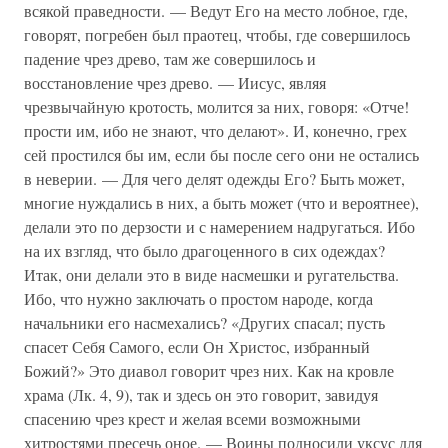
всякой праведности. — Ведут Его на место лобное, где,
говорят, погребен был праотец, чтобы, где совершилось
падение чрез древо, там же совершилось и
восстановление чрез древо. — Иисус, являя
чрезвычайную кротость, молится за них, говоря: «Отче!
прости им, ибо не знают, что делают». И, конечно, грех
сей простился бы им, если бы после сего они не остались
в неверии. — Для чего делят одежды Его? Быть может,
многие нуждались в них, а быть может (что и вероятнее),
делали это по дерзости и с намерением надругаться. Ибо
на их взгляд, что было драгоценного в сих одеждах?
Итак, они делали это в виде насмешки и ругательства.
Ибо, что нужно заключать о простом народе, когда
начальники его насмехались? «Других спасал; пусть
спасет Себя Самого, если Он Христос, избранный
Божий?» Это диавол говорит чрез них. Как на кровле
храма (Лк. 4, 9), так и здесь он это говорит, завидуя
спасению чрез крест и желая всеми возможными
хитростями пресечь оное. — Воины подносили уксус для