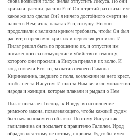
снова возвысил голос, желая отпустить Иисуса. Но они
кричали: распни, распни Его! Он в третий раз сказал им:
какое же зло сделал Он? я ничего достойного смерти не
нашел в Нем; итак, наказав Его, отпущу. Но они
продолжали с великим криком требовать, чтобы Он был
распят; и превозмог крик их и первосвященников. И
Пилат решил быть по прошению их, и отпустил им
посаженного за возмущение и убийство в темницу,
которого они просили; а Иисуса предал в их волю. И
когда повели Его, то, захватив некоего Симона
Киринеянина, шедшего с поля, возложили на него крест,
чтобы нес за Иисусом. И шло за Ним великое множество
народа и женщин, которые плакали и рыдали о Нем.
Пилат посылает Господа к Ироду, во исполнение
римского закона, повелевающего, чтобы каждый судим
был начальником его области. Поэтому Иисуса как
галилеянина он посылает к правителю Галилеи. Ирод
обрадовался этому не потому, впрочем, будто бы имел