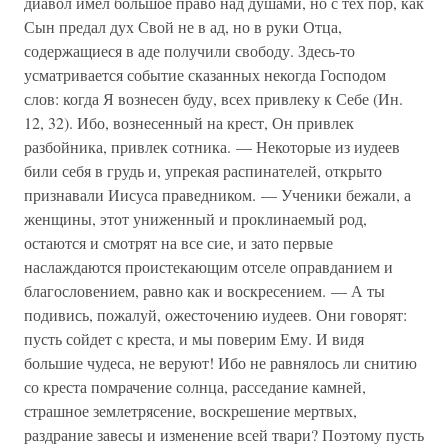
диавол имел большое право над душами, но с тех пор, как
Сын предал дух Свой не в ад, но в руки Отца,
содержащиеся в аде получили свободу. Здесь-то
усматривается событие сказанных некогда Господом
слов: когда Я вознесен буду, всех привлеку к Себе (Ин.
12, 32). Ибо, вознесенный на крест, Он привлек
разбойника, привлек сотника. — Некоторые из иудеев
били себя в грудь и, упрекая распинателей, открыто
признавали Иисуса праведником. — Ученики бежали, а
женщины, этот униженный и проклинаемый род,
остаются и смотрят на все сие, и зато первые
наслаждаются проистекающим отселе оправданием и
благословением, равно как и воскресением. — А ты
подивись, пожалуй, ожесточению иудеев. Они говорят:
пусть сойдет с креста, и мы поверим Ему. И видя
большие чудеса, не веруют! Ибо не равнялось ли снитию
со креста помрачение солнца, расседание камней,
страшное землетрясение, воскрешение мертвых,
раздрание завесы и изменение всей твари? Поэтому пусть