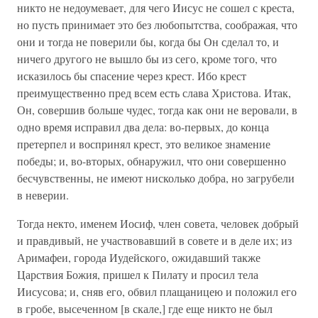
никто не недоумевает, для чего Иисус не сошел с креста,
но пусть принимает это без любопытства, соображая, что
они и тогда не поверили бы, когда бы Он сделал то, и
ничего другого не вышло бы из сего, кроме того, что
исказилось бы спасение через крест. Ибо крест
преимущественно пред всем есть слава Христова. Итак,
Он, совершив больше чудес, тогда как они не веровали, в
одно время исправил два дела: во-первых, до конца
претерпел и воспринял крест, это великое знамение
победы; и, во-вторых, обнаружил, что они совершенно
бесчувственны, не имеют нисколько добра, но загрубели
в неверии.
Тогда некто, именем Иосиф, член совета, человек добрый
и правдивый, не участвовавший в совете и в деле их; из
Аримафеи, города Иудейского, ожидавший также
Царствия Божия, пришел к Пилату и просил тела
Иисусова; и, сняв его, обвил плащаницею и положил его
в гробе, высеченном [в скале,] где еще никто не был