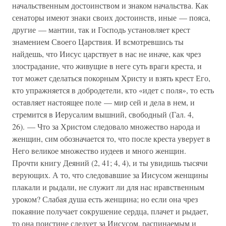
начальственным достоинством и знаком начальства. Как
сенаторы имеют знаки своих достоинств, иные — пояса,
другие — мантии, так и Господь установляет крест
знамением Своего Царствия. И всмотревшись ты
найдешь, что Иисус царствует в нас не иначе, как чрез
злострадание, что живущие в неге суть враги креста, и
тот может сделаться покорным Христу и взять крест Его,
кто упражняется в добродетели, кто «идет с поля», то есть
оставляет настоящее поле — мир сей и дела в нем, и
стремится в Иерусалим вышний, свободный (Гал. 4,
26). — Что за Христом следовало множество народа и
женщин, сим обозначается то, что после креста уверует в
Него великое множество иудеев и много женщин.
Прочти книгу Деяний (2, 41; 4, 4), и ты увидишь тысячи
верующих. А то, что следовавшие за Иисусом женщины
плакали и рыдали, не служит ли для нас нравственным
уроком? Слабая душа есть женщина; но если она чрез
покаяние получает сокрушение сердца, плачет и рыдает,
то она поистине следует за Иисусом, распинаемым и