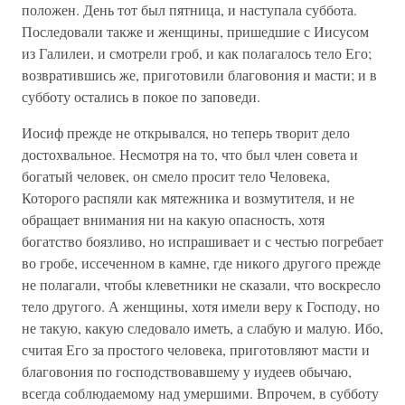
положен. День тот был пятница, и наступала суббота.
Последовали также и женщины, пришедшие с Иисусом
из Галилеи, и смотрели гроб, и как полагалось тело Его;
возвратившись же, приготовили благовония и масти; и в
субботу остались в покое по заповеди.
Иосиф прежде не открывался, но теперь творит дело
достохвальное. Несмотря на то, что был член совета и
богатый человек, он смело просит тело Человека,
Которого распяли как мятежника и возмутителя, и не
обращает внимания ни на какую опасность, хотя
богатство боязливо, но испрашивает и с честью погребает
во гробе, иссеченном в камне, где никого другого прежде
не полагали, чтобы клеветники не сказали, что воскресло
тело другого. А женщины, хотя имели веру к Господу, но
не такую, какую следовало иметь, а слабую и малую. Ибо,
считая Его за простого человека, приготовляют масти и
благовония по господствовавшему у иудеев обычаю,
всегда соблюдаемому над умершими. Впрочем, в субботу