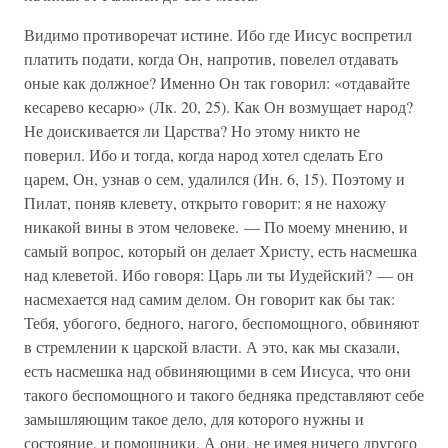
Видимо противоречат истине. Ибо где Иисус воспретил
платить подати, когда Он, напротив, повелел отдавать
оные как должное? Именно Он так говорил: «отдавайте
кесарево кесарю» (Лк. 20, 25). Как Он возмущает народ?
Не доискивается ли Царства? Но этому никто не
поверил. Ибо и тогда, когда народ хотел сделать Его
царем, Он, узнав о сем, удалился (Ин. 6, 15). Поэтому и
Пилат, поняв клевету, открыто говорит: я не нахожу
никакой вины в этом человеке. — По моему мнению, и
самый вопрос, который он делает Христу, есть насмешка
над клеветой. Ибо говоря: Царь ли ты Иудейский? — он
насмехается над самим делом. Он говорит как бы так:
Тебя, убогого, бедного, нагого, беспомощного, обвиняют
в стремлении к царской власти. А это, как мы сказали,
есть насмешка над обвиняющими в сем Иисуса, что они
такого беспомощного и такого бедняка представляют себе
замышляющим такое дело, для которого нужны и
состояние, и помощники, А они, не имея ничего другого