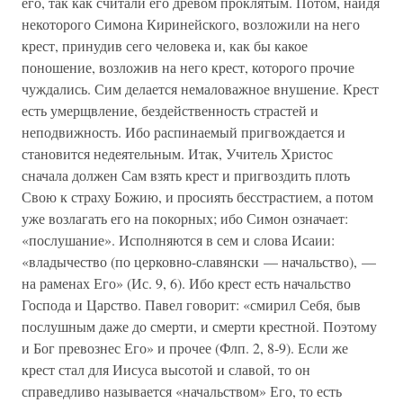
его, так как считали его древом проклятым. Потом, найдя
некоторого Симона Киринейского, возложили на него
крест, принудив сего человека и, как бы какое
поношение, возложив на него крест, которого прочие
чуждались. Сим делается немаловажное внушение. Крест
есть умерщвление, бездейственность страстей и
неподвижность. Ибо распинаемый пригвождается и
становится недеятельным. Итак, Учитель Христос
сначала должен Сам взять крест и пригвоздить плоть
Свою к страху Божию, и просиять бесстрастием, а потом
уже возлагать его на покорных; ибо Симон означает:
«послушание». Исполняются в сем и слова Исаии:
«владычество (по церковно-славянски — начальство), —
на раменах Его» (Ис. 9, 6). Ибо крест есть начальство
Господа и Царство. Павел говорит: «смирил Себя, быв
послушным даже до смерти, и смерти крестной. Поэтому
и Бог превознес Его» и прочее (Флп. 2, 8-9). Если же
крест стал для Иисуса высотой и славой, то он
справедливо называется «начальством» Его, то есть