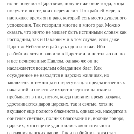
но не получил «Царствия»; получит же оное тогда, когда
получат и все те, коих перечислил. По крайней мере, в
настоящее время он в раю, который есть место душевного
успокоения. Так говорили многие и много раз. Можно
сказать, что ничто не мешает быть истинными словам как
Господним, так и Павловым и в том случае, если даже
Царство Небесное и рай суть одно и то же. Ибо
разбойник хотя в раю или в Царствии, и не только он, но
и все исчисленные Павлом, однако же он не
наслаждается всецелым обладанием благ. Как
осужденные не находятся в царских жилищах, но
заключены в темницы и стерегутся для предназначенных
наказаний, а почетные входят в чертоги царские и
пребывают в них, потом, когда настанет время раздачи,
удостаиваются даров царских, так и святые, хотя не
вкушают еще полного блаженства, однако же, находятся в
обителях светлых, полных благовония и, вообще говоря,
царских, хотя еще не удостоились окончательного
раздаяния царских даров. Так и разбойник, хотя стал