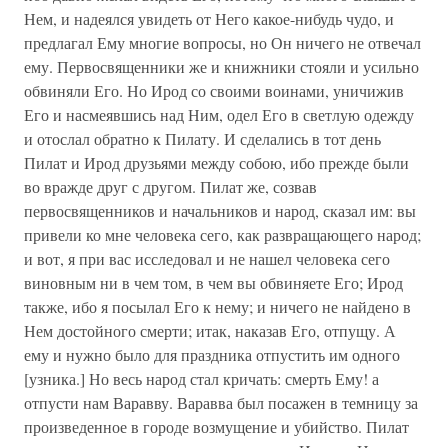
Нем, и надеялся увидеть от Него какое-нибудь чудо, и
предлагал Ему многие вопросы, но Он ничего не отвечал
ему. Первосвященники же и книжники стояли и усильно
обвиняли Его. Но Ирод со своими воинами, уничижив
Его и насмеявшись над Ним, одел Его в светлую одежду
и отослал обратно к Пилату. И сделались в тот день
Пилат и Ирод друзьями между собою, ибо прежде были
во вражде друг с другом. Пилат же, созвав
первосвященников и начальников и народ, сказал им: вы
привели ко мне человека сего, как развращающего народ;
и вот, я при вас исследовал и не нашел человека сего
виновным ни в чем том, в чем вы обвиняете Его; Ирод
также, ибо я посылал Его к нему; и ничего не найдено в
Нем достойного смерти; итак, наказав Его, отпущу. А
ему и нужно было для праздника отпустить им одного
[узника.] Но весь народ стал кричать: смерть Ему! а
отпусти нам Варавву. Варавва был посажен в темницу за
произведенное в городе возмущение и убийство. Пилат