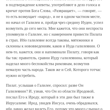
в подтверждение клеветы, употребляют в дело голоса и
кричат против Бога Слова, «Развращает», — говорят, —
то есть возмущает «народ», и не в одном частном месте,
но начал от Галилеи и, пройдя чрез средину Иудеи, успел
возмутить до сего места. Мне кажется, что они неспроста
упомянули о Галилее, но с намерением привести Пилата
в страх. Ибо галилеяне всегда таковы, мятежники и
склонны к нововведениям, каков и Иуда галилеянин. О
нем-то, кажется, они и напоминали Пилату, говоря как
бы так: правитель, сравни Иуду галилеянина, который
наделал много беспокойства римлянам, возмутив
немалую часть народа. Таков же и Сей, Которого тотчас
нужно истребить.
Пилат, услышав о Галилее, спросил: разве Он
Галилеянин? И, узнав, что Он из области Иродовой,
послал Его к Ироду, который в эти дни был также в
Иерусалиме. Ирод, увидев Иисуса, очень обрадовался,
ибо давно желал видеть Его, потому что много слышал о