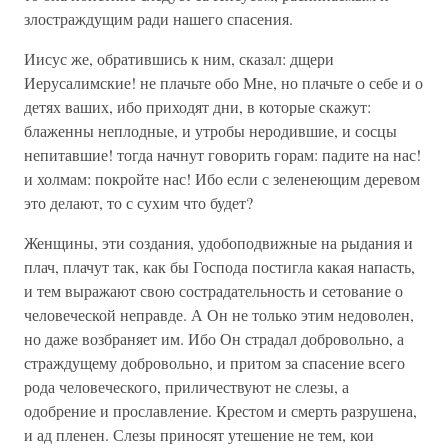
злостраждущим ради нашего спасения.
Иисус же, обратившись к ним, сказал: дщери
Иерусалимские! не плачьте обо Мне, но плачьте о себе и о
детях ваших, ибо приходят дни, в которые скажут:
блаженны неплодные, и утробы неродившие, и сосцы
непитавшие! тогда начнут говорить горам: падите на нас!
и холмам: покройте нас! Ибо если с зеленеющим деревом
это делают, то с сухим что будет?
Женщины, эти создания, удобоподвижные на рыдания и
плач, плачут так, как бы Господа постигла какая напасть,
и тем выражают свою сострадательность и сетование о
человеческой неправде. А Он не только этим недоволен,
но даже возбраняет им. Ибо Он страдал добровольно, а
страждущему добровольно, и притом за спасение всего
рода человеческого, приличествуют не слезы, а
одобрение и прославление. Крестом и смерть разрушена,
и ад пленен. Слезы приносят утешение не тем, кои