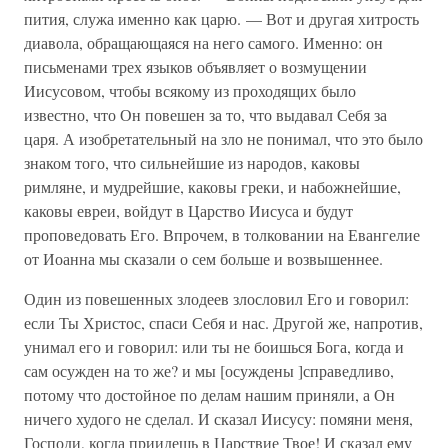
пития, служа именно как царю. — Вот и другая хитрость
диавола, обращающаяся на него самого. Именно: он
письменами трех языков объявляет о возмущении
Иисусовом, чтобы всякому из проходящих было
известно, что Он повешен за то, что выдавал Себя за
царя. А изобретательный на зло не понимал, что это было
знаком того, что сильнейшие из народов, каковы
римляне, и мудрейшие, каковы греки, и набожнейшие,
каковы евреи, войдут в Царство Иисуса и будут
проповедовать Его. Впрочем, в толковании на Евангелие
от Иоанна мы сказали о сем больше и возвышеннее.
Один из повешенных злодеев злословил Его и говорил:
если Ты Христос, спаси Себя и нас. Другой же, напротив,
унимал его и говорил: или ты не боишься Бога, когда и
сам осужден на то же? и мы [осуждены ]справедливо,
потому что достойное по делам нашим приняли, а Он
ничего худого не сделал. И сказал Иисусу: помяни меня,
Господи, когда приидешь в Царствие Твое! И сказал ему