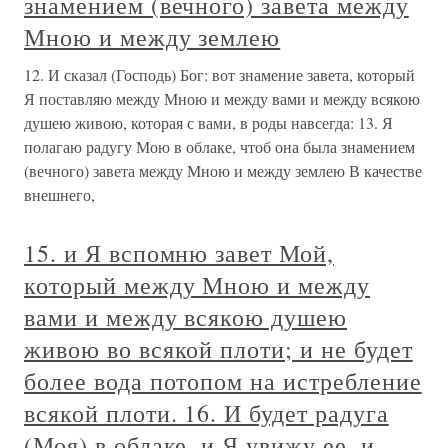
знамением (вечного) завета между
Мною и между землею
12. И сказал (Господь) Бог: вот знамение завета, который
Я поставляю между Мною и между вами и между всякою
душею живою, которая с вами, в роды навсегда: 13. Я
полагаю радугу Мою в облаке, чтоб она была знамением
(вечного) завета между Мною и между землею В качестве
внешнего,
15. и Я вспомню завет Мой,
который между Мною и между
вами и между всякою душею
живою во всякой плоти; и не будет
более вода потопом на истребление
всякой плоти. 16. И будет радуга
(Моя) в облаке, и Я увижу ее, и