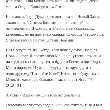
распятого Сына Божия, есть закон жизни родившегося
сыном Отца в Единородном Сыне.
Крещальный дар Духа скрепляет печатью Новый Завет,
заключенный Сыном Божиим и "написанный не
чернилами, но Духом Бога живого, не на скрижалях
каменных, но на плотаных скрижалях сердца" (2 Кор 3,3).
Ягве возвестил об этом устами Иеремии:
Вот наступают дни, когда Я заключу с домом Израиля
Новый Завет. Я вложу закон Мой во внутренность их, и
на сердцах их напишу его, и буду им Богом, а они будут
Моим народом. И уже не будут учить друг друга, говоря
один другому:"Познайте Ягве!" Но все они будут знать
Меня, от малого до большого, так говорит Ягве! (*)
(31,31-34).
А устами Иезекииля Он уточняет сказанное:
Окроплю вас чистою водою, и вы очиститесь. И дам вам