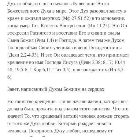
Духа любви, и с него началось бушевание Этого
Божественного Духа в мире. Этот Дух разорвал завесу в
храме и оживил мертвых (Мф 27,51-52) в то мгновение,
когда умер Тот, Кто есть Воскресение (Ин 11,25). Это Он
воскресил Распятого и восставил Его в сиянии славы
Сына Божия (Рим 1,4) и Господа. А затем тем же Духом
Господь объял Своих учеников в день Пятидесятницы
(Деян 2,2-4.33). И это Он овладевает теми, кто принимает
крещение во имя Господа Иисуса (Деян 2,38; 8,17; 10,44-
48; 19,5-6; 1 Кор 6,11; Тит 3,5), и возрождает их (Ин 3,5-
6).
Завет, написанный Духом Божиим на сердцах
Но таинство крещения – лишь начало жизни, которая вся
должна быть прожита под знаком этого таинства. Что это
значит? То, что крещеный ветхий человек должен сгореть
от того же Духа любви. Который рождает нового
человека. Покорность Духу любви, исшедшему от