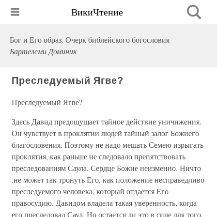
ВикиЧтение
Бог и Его образ. Очерк библейского богословия
Бартелеми Доминик
Преследуемый Ягве?
Преследуемый Ягве?
Здесь Давид предощущает тайное действие уничижения.
Он чувствует в проклятии людей тайный залог Божиего
благословения. Поэтому не надо мешать Семею изрыгать
проклятия, как раньше не следовало препятствовать
преследованиям Саула. Сердце Божие неизменно. Ничто
.не может так тронуть Его, как положение несправедливо
преследуемого человека, который отдается Его
правосудию. Давидом владела такая уверенность, когда
его преследовал Саул. Но остается ли это в силе для того,