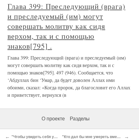
Глава 399: Преследующий (врага)
и преследуемый (им) могут
совершать молитву как сидя
верхом, так и с помощью
знаков[795] .
Глава 399: Преследующий (врага) и преследуемый (им)
могут совершать молитву как сидя верхом, так и с
помощью знаков[795]. 497 (946). Сообщается, что
‘Абдуллах бин ‘Умар, да будет доволен Аллах ими
обоими, сказал: «Когда пророк, да благословит его Аллах
и приветствует, вернулся (в
О проекте
Разделы
←
→
"Чтобы увидеть себя уничиженным..."
"Кто дал бы мне умереть вместо тебя, сын мой!"