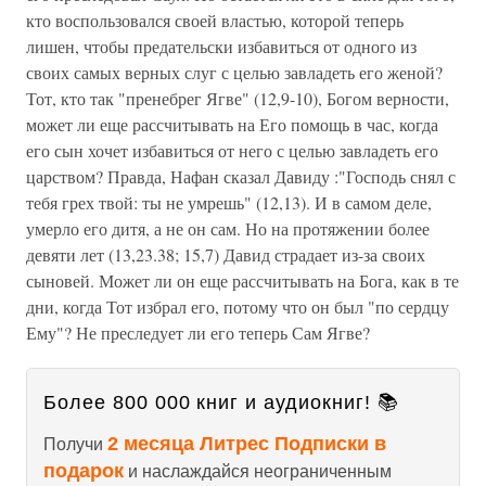
кто воспользовался своей властью, которой теперь
лишен, чтобы предательски избавиться от одного из
своих самых верных слуг с целью завладеть его женой?
Тот, кто так "пренебрег Ягве" (12,9-10), Богом верности,
может ли еще рассчитывать на Его помощь в час, когда
его сын хочет избавиться от него с целью завладеть его
царством? Правда, Нафан сказал Давиду :"Господь снял с
тебя грех твой: ты не умрешь" (12,13). И в самом деле,
умерло его дитя, а не он сам. Но на протяжении более
девяти лет (13,23.38; 15,7) Давид страдает из-за своих
сыновей. Может ли он еще рассчитывать на Бога, как в те
дни, когда Тот избрал его, потому что он был "по сердцу
Ему"? Не преследует ли его теперь Сам Ягве?
Более 800 000 книг и аудиокниг! 📚
2 месяца Литрес Подписки в
Получи
подарок
и наслаждайся неограниченным