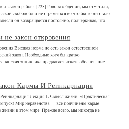
 и «закон рабов» [728] Говоря о бдении, мы отметили,
всякой свободой» и не стремиться во что бы то ни стало
мысли он возвращается постоянно, подчеркивая, что
и не закон откровения
ровения Высшая норма не есть закон естественной
еский закон. Необходимо хотя бы кратко
ая папская энциклика предлагает искать обоснование
Закон Кармы И Реинкарнация
 Реинкарнация Лекция 1. Смысл жизни. «Практическая
 выпуск) Мир неравенства — все подчинены карме
е жизни в этом мире. Прежде всего, мы никогда не