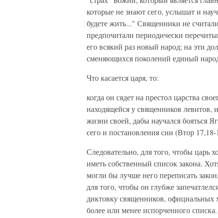
которые не знают сего, услышат и науча
будете жить..." Священники не считали
предпочитали периодически перечитыв
его всякий раз новый народ; на эти до
сменяющихся поколений единый наро
Что касается царя, то:
когда он сядет на престол царства свое
находящейся у священников левитов, и п
жизни своей, дабы научался бояться Ягв
сего и постановления сии (Втор 17,18-1
Следовательно, для того, чтобы царь 
иметь собственный список закона. Хот
могли бы лучше него переписать закон
для того, чтобы он глубже запечатлел
диктовку священников, официальных хр
более или менее испорченного списка.