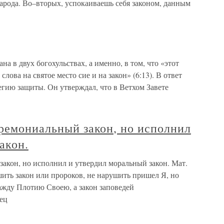
арода. Во–вторых, успокаиваешь себя законом, данным
а в двух богохульствах, а именно, в том, что «этот
слова на святое место сие и на закон» (6:13). В ответ
егию защиты. Он утверждал, что в Ветхом Завете
еремониальный закон, но исполнил
акон.
акон, но исполнил и утвердил моральный закон. Мат.
шить закон или пророков, не нарушить пришел Я, но
ажду Плотию Своею, а закон заповедей
ец