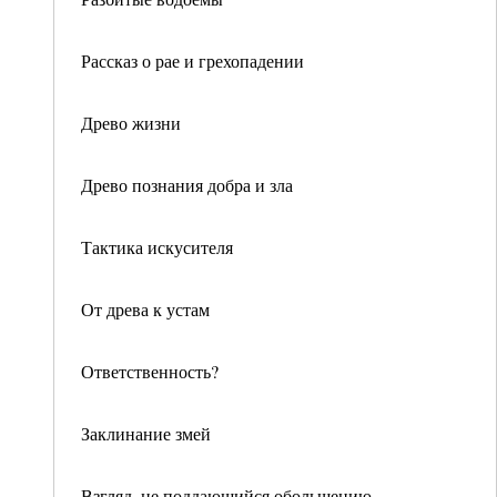
Рассказ о рае и грехопадении
Древо жизни
Древо познания добра и зла
Тактика искусителя
От древа к устам
Ответственность?
Заклинание змей
Взгляд, не поддающийся обольщению