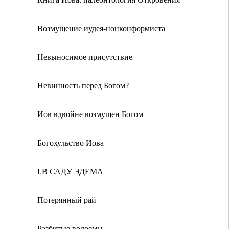
Возмущение иудея-нонконформиста
Невыносимое присутствие
Невинность перед Богом?
Иов вдвойне возмущен Богом
Богохульство Иова
I.В САДУ ЭДЕМА
Потерянный рай
Разбитые водоемы