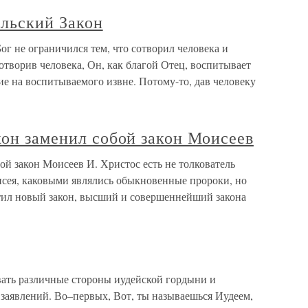
ельский Закон
ог не ограничился тем, что сотворил человека и
творив человека, Он, как благой Отец, воспитывает
ие на воспитываемого извне. Потому-то, дав человеку
кон заменил собой закон Моисеев
ой закон Моисеев И. Христос есть не толкователь
исея, каковыми являлись обыкновенные пророки, но
тил новый закон, высший и совершеннейший закона
овать различные стороны иудейской гордыни и
 заявлений. Во–первых, Вот, ты называешься Иудеем,