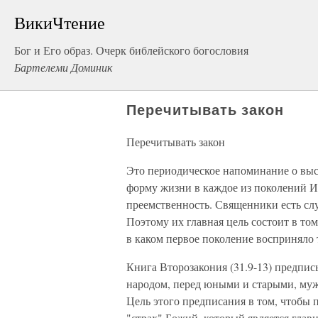
ВикиЧтение
Бог и Его образ. Очерк библейского богословия
Бартелеми Доминик
Перечитывать закон
Перечитывать закон
Это периодическое напоминание о выс
форму жизни в каждое из поколений И
преемственность. Священники есть сл
Поэтому их главная цель состоит в том
в каком первое поколение восприняло 
Книга Второзакония (31.9-13) предпис
народом, перед юными и старыми, му
Цель этого предписания в том, чтобы 
"страх" Божий, который является гла