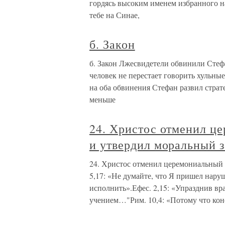
гордясь высоким именем избранного н
тебе на Синае,
б. Закон
б. Закон Лжесвидетели обвинили Стефан
человек не перестает говорить хульные 
на оба обвинения Стефан развил страт
меньше
24. Христос отменил ц
и утвердил моральный з
24. Христос отменил церемониальный з
5,17: «Не думайте, что Я пришел нару
исполнить».Ефес. 2,15: «Упразднив вр
учением…"Рим. 10,4: «Потому что кон