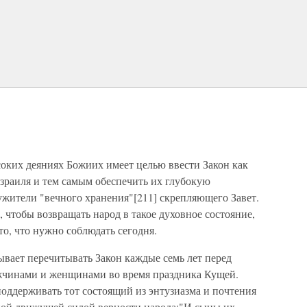
оких деяниях Божиих имеет целью ввести Закон как
зраиля и тем самым обеспечить их глубокую
ужители "вечного хранения"[211] скрепляющего Завет.
, чтобы возвращать народ в такое духовное состояние,
то, что нужно соблюдать сегодня.
ывает перечитывать Закон каждые семь лет перед
жчинами и женщинами во время праздника Кущей.
поддерживать тот состоящий из энтузиазма и почтения
вной движущей силой верности народа:"И сыны их,