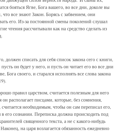
тся бояться Ягве, Бога вашего, во все дни, доколе вы
, что все знают Закон. Борясь с забвением, они
ать его. Из-за постоянной смены поколений слушал
лгие чтения рассчитывали как на средство сделать из
д.
го, должен списать для себя список закона сего с книги,
усть он будет у него, и пусть он читает его во все дни
е, Бога своего, и старался исполнять все слова закона
9).
хорошо правил царством, считается полезным для него
я он располагает писцами, которые, без сомнения,
, считается необходимым, чтобы он сам переписал его,
ся в его сознании. Переписка должна происходить под
анителей священного текста, а не с какого-нибудь
 Наконец, на царя возлагается обязанность ежедневно