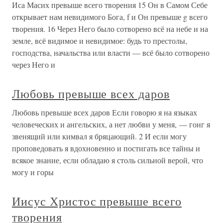
Иса Масих превыше всего творения 15 Он в Самом Себе
открывает нам невидимого Бога, f и Он превыше g всего
творения. 16 Через Него было сотворено всё на небе и на
земле, всё видимое и невидимое: будь то престолы,
господства, начальства или власти — всё было сотворено
через Него и
Любовь превыше всех даров
Любовь превыше всех даров Если говорю я на языках
человеческих и ангельских, а нет любви у меня, — гонг я
звенящий или кимвал я бряцающий. 2 И если могу
проповедовать я вдохновенно и постигать все тайны и
всякое знание, если обладаю я столь сильной верой, что
могу и горы
Иисус Христос превыше всего
творения