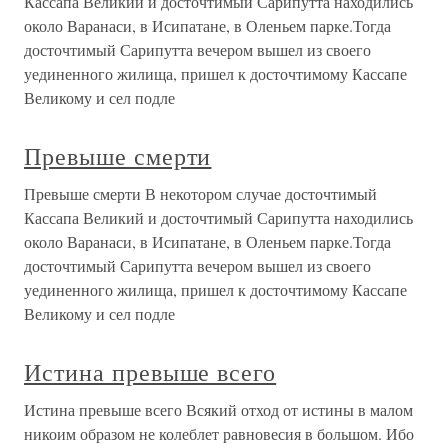
Кассапа Великий и досточтимый Сарипутта находились
около Варанаси, в Исипатане, в Оленьем парке.Тогда
досточтимый Сарипутта вечером вышел из своего
уединенного жилища, пришел к досточтимому Кассапе
Великому и сел подле
Превыше смерти
Превыше смерти В некотором случае досточтимый
Кассапа Великий и досточтимый Сарипутта находились
около Варанаси, в Исипатане, в Оленьем парке.Тогда
досточтимый Сарипутта вечером вышел из своего
уединенного жилища, пришел к досточтимому Кассапе
Великому и сел подле
Истина превыше всего
Истина превыше всего Всякий отход от истины в малом
никоим образом не колеблет равновесия в большом. Ибо