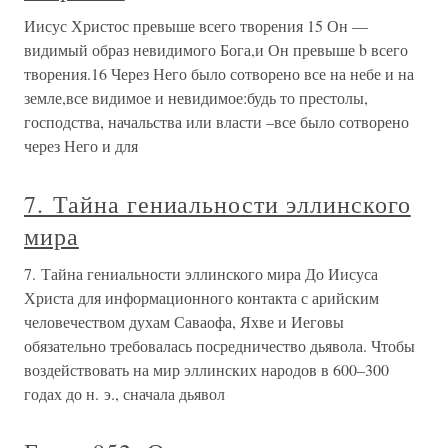
Иисус Христос превыше всего творения 15 Он —
видимый образ невидимого Бога,и Он превыше b всего
творения.16 Через Него было сотворено все на небе и на
земле,все видимое и невидимое:будь то престолы,
господства, начальства или власти –все было сотворено
через Него и для
7. Тайна гениальности эллинского
мира
7. Тайна гениальности эллинского мира До Иисуса
Христа для информационного контакта с арийским
человечеством духам Саваофа, Яхве и Иеговы
обязательно требовалась посредничество дьявола. Чтобы
воздействовать на мир эллинских народов в 600–300
годах до н. э., сначала дьявол