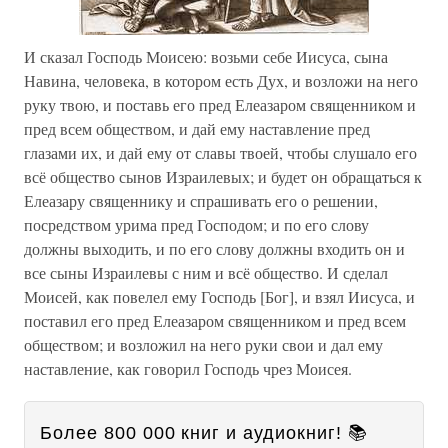
И сказал Господь Моисею: возьми себе Иисуса, сына
Навина, человека, в котором есть Дух, и возложи на него
руку твою, и поставь его пред Елеазаром священником и
пред всем обществом, и дай ему наставление пред
глазами их, и дай ему от славы твоей, чтобы слушало его
всё общество сынов Израилевых; и будет он обращаться к
Елеазару священнику и спрашивать его о решении,
посредством урима пред Господом; и по его слову
должны выходить, и по его слову должны входить он и
все сыны Израилевы с ним и всё общество. И сделал
Моисей, как повелел ему Господь [Бог], и взял Иисуса, и
поставил его пред Елеазаром священником и пред всем
обществом; и возложил на него руки свои и дал ему
наставление, как говорил Господь чрез Моисея.
Более 800 000 книг и аудиокниг! 📚