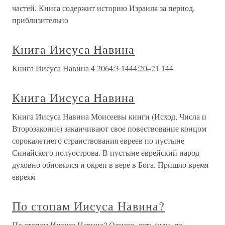
частей. Книга содержит историю Израиля за период,
приблизительно
Книга Иисуса Навина
Книга Иисуса Навина 4 2064:3 1444:20–21 144
Книга Иисуса Навина
Книга Иисуса Навина Моисеевы книги (Исход, Числа и
Второзаконие) заканчивают свое повествование концом
сорокалетнего странствования евреев по пустыне
Синайского полуострова. В пустыне еврейский народ
духовно обновился и окреп в вере в Бога. Пришло время
евреям
По стопам Иисуса Навина?
По стопам Иисуса Навина? Однако, есть (или, по