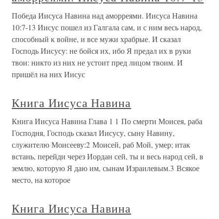
Победа Иисуса Навина над аморреями. Иисуса Навина
10:7-13 Иисус пошел из Галгала сам, и с ним весь народ,
способный к войне, и все мужи храбрые. И сказал
Господь Иисусу: не бойся их, ибо Я предал их в руки
твои: никто из них не устоит пред лицом твоим. И
пришёл на них Иисус
Книга Иисуса Навина
Книга Иисуса Навина Глава 1 1 По смерти Моисея, раба
Господня, Господь сказал Иисусу, сыну Навину,
служителю Моисееву:2 Моисей, раб Мой, умер; итак
встань, перейди через Иордан сей, ты и весь народ сей, в
землю, которую Я даю им, сынам Израилевым.3 Всякое
место, на которое
Книга Иисуса Навина