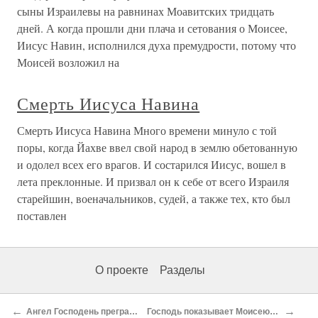
сыны Израилевы на равнинах Моавитских тридцать
дней. А когда прошли дни плача и сетования о Моисее,
Иисус Навин, исполнился духа премудрости, потому что
Моисей возложил на
Смерть Иисуса Навина
Смерть Иисуса Навина Много времени минуло с той
поры, когда Йахве ввел свой народ в землю обетованную
и одолел всех его врагов. И состарился Иисус, вошел в
лета преклонные. И призвал он к себе от всего Израиля
старейшин, военачальников, судей, а также тех, кто был
поставлен
О проекте
Разделы
←
→
Ангел Господень преграждает путь Валааму. Числа 22:21-31
Господь показывает Моисею землю обетованную. Второзаконие 34:1-4