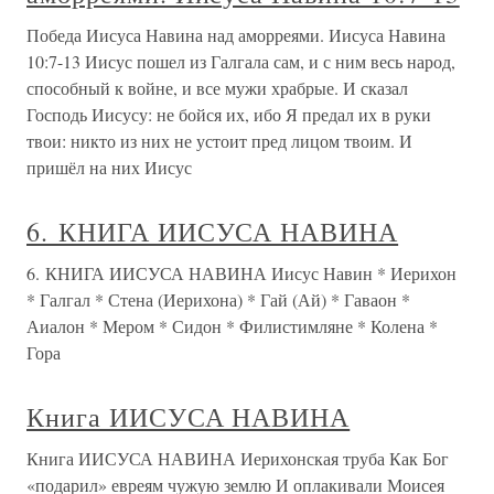
Победа Иисуса Навина над аморреями. Иисуса Навина
10:7-13 Иисус пошел из Галгала сам, и с ним весь народ,
способный к войне, и все мужи храбрые. И сказал
Господь Иисусу: не бойся их, ибо Я предал их в руки
твои: никто из них не устоит пред лицом твоим. И
пришёл на них Иисус
6. КНИГА ИИСУСА НАВИНА
6. КНИГА ИИСУСА НАВИНА Иисус Навин * Иерихон
* Галгал * Стена (Иерихона) * Гай (Ай) * Гаваон *
Аиалон * Мером * Сидон * Филистимляне * Колена *
Гора
Книга ИИСУСА НАВИНА
Книга ИИСУСА НАВИНА Иерихонская труба Как Бог
«подарил» евреям чужую землю И оплакивали Моисея