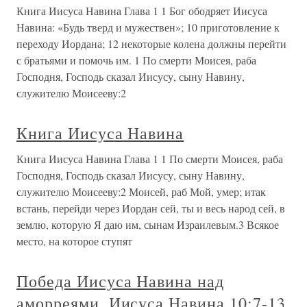
Книга Иисуса Навина Глава 1 1 Бог ободряет Иисуса
Навина: «Будь тверд и мужествен»; 10 приготовление к
переходу Иордана; 12 некоторые колена должны перейти
с братьями и помочь им. 1 По смерти Моисея, раба
Господня, Господь сказал Иисусу, сыну Навину,
служителю Моисееву:2
Книга Иисуса Навина
Книга Иисуса Навина Глава 1 1 По смерти Моисея, раба
Господня, Господь сказал Иисусу, сыну Навину,
служителю Моисееву:2 Моисей, раб Мой, умер; итак
встань, перейди через Иордан сей, ты и весь народ сей, в
землю, которую Я даю им, сынам Израилевым.3 Всякое
место, на которое ступят
Победа Иисуса Навина над
аморреями. Иисуса Навина 10:7-13