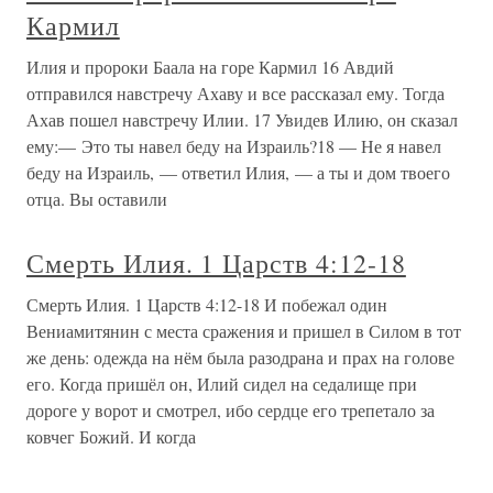
Кармил
Илия и пророки Баала на горе Кармил 16 Авдий
отправился навстречу Ахаву и все рассказал ему. Тогда
Ахав пошел навстречу Илии. 17 Увидев Илию, он сказал
ему:— Это ты навел беду на Израиль?18 — Не я навел
беду на Израиль, — ответил Илия, — а ты и дом твоего
отца. Вы оставили
Смерть Илия. 1 Царств 4:12-18
Смерть Илия. 1 Царств 4:12-18 И побежал один
Вениамитянин с места сражения и пришел в Силом в тот
же день: одежда на нём была разодрана и прах на голове
его. Когда пришёл он, Илий сидел на седалище при
дороге у ворот и смотрел, ибо сердце его трепетало за
ковчег Божий. И когда