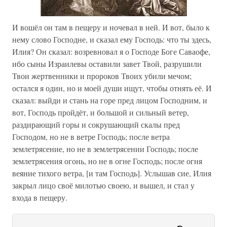
И вошёл он там в пещеру и ночевал в ней. И вот, было к
нему слово Господне, и сказал ему Господь: что ты здесь,
Илия? Он сказал: возревновал я о Господе Боге Саваофе,
ибо сыны Израилевы оставили завет Твой, разрушили
Твои жертвенники и пророков Твоих убили мечом;
остался я один, но и моей души ищут, чтобы отнять её. И
сказал: выйди и стань на горе пред лицом Господним, и
вот, Господь пройдёт, и большой и сильный ветер,
раздирающий горы и сокрушающий скалы пред
Господом, но не в ветре Господь; после ветра
землетрясение, но не в землетрясении Господь; после
землетрясения огонь, но не в огне Господь; после огня
веяние тихого ветра, [и там Господь]. Услышав сие, Илия
закрыл лицо своё милотью своею, и вышел, и стал у
входа в пещеру.