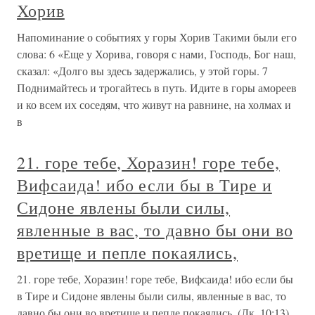
Хорив
Напоминание о событиях у горы Хорив Такими были его
слова: 6 «Еще у Хорива, говоря с нами, Господь, Бог наш,
сказал: «Долго вы здесь задержались, у этой горы. 7
Поднимайтесь и трогайтесь в путь. Идите в горы амореев
и ко всем их соседям, что живут на равнине, на холмах и
в
21. горе тебе, Хоразин! горе тебе,
Вифсаида! ибо если бы в Тире и
Сидоне явлены были силы,
явленные в вас, то давно бы они во
вретище и пепле покаялись,
21. горе тебе, Хоразин! горе тебе, Вифсаида! ибо если бы
в Тире и Сидоне явлены были силы, явленные в вас, то
давно бы они во вретище и пепле покаялись, (Лк. 10:13).