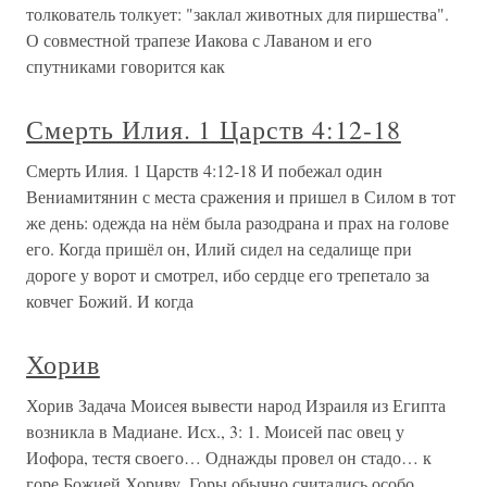
толкователь толкует: "заклал животных для пиршества".
О совместной трапезе Иакова с Лаваном и его
спутниками говорится как
Смерть Илия. 1 Царств 4:12-18
Смерть Илия. 1 Царств 4:12-18 И побежал один
Вениамитянин с места сражения и пришел в Силом в тот
же день: одежда на нём была разодрана и прах на голове
его. Когда пришёл он, Илий сидел на седалище при
дороге у ворот и смотрел, ибо сердце его трепетало за
ковчег Божий. И когда
Хорив
Хорив Задача Моисея вывести народ Израиля из Египта
возникла в Мадиане. Исх., 3: 1. Моисей пас овец у
Иофора, тестя своего… Однажды провел он стадо… к
горе Божией Хориву. Горы обычно считались особо