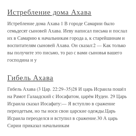
Истребление дома Ахава
Истребление дома Ахава 1 В городе Самарии было
семьдесят сыновей Ахава. Иеву написал письма и послал
их в Самарию к начальникам города a, к старейшинам и
воспитателям сыновей Ахава. Он сказал:2 — Как только
вы получите это письмо, то раз с вами сыновья вашего
господина и у
Гибель Ахава
Гибель Ахава (3 Цар. 22:29–35)28 И царь Исраила пошёл
на Рамот Галаадский с Иосафатом, царём Иудеи. 29 Царь
Исраила сказал Иосафату:— Я вступлю в сражение
переодетым, но ты носи свои царские одежды.Царь
Исраила переоделся и вступил в сражение.30 А царь
Сирии приказал начальникам