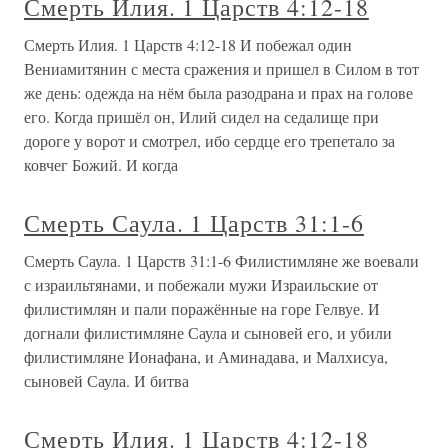
Смерть Илия. 1 Царств 4:12-18
Смерть Илия. 1 Царств 4:12-18 И побежал один
Вениамитянин с места сражения и пришел в Силом в тот
же день: одежда на нём была разодрана и прах на голове
его. Когда пришёл он, Илий сидел на седалище при
дороге у ворот и смотрел, ибо сердце его трепетало за
ковчег Божий. И когда
Смерть Саула. 1 Царств 31:1-6
Смерть Саула. 1 Царств 31:1-6 Филистимляне же воевали
с израильтянами, и побежали мужи Израильские от
филистимлян и пали поражённые на горе Гелвуе. И
догнали филистимляне Саула и сыновей его, и убили
филистимляне Ионафана, и Аминадава, и Малхисуа,
сыновей Саула. И битва
Смерть Илия. 1 Царств 4:12-18