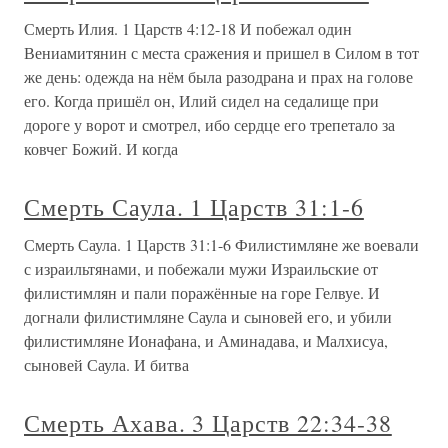
Смерть Илия. 1 Царств 4:12-18 И побежал один
Вениамитянин с места сражения и пришел в Силом в тот
же день: одежда на нём была разодрана и прах на голове
его. Когда пришёл он, Илий сидел на седалище при
дороге у ворот и смотрел, ибо сердце его трепетало за
ковчег Божий. И когда
Смерть Саула. 1 Царств 31:1-6
Смерть Саула. 1 Царств 31:1-6 Филистимляне же воевали
с израильтянами, и побежали мужи Израильские от
филистимлян и пали поражённые на горе Гелвуе. И
догнали филистимляне Саула и сыновей его, и убили
филистимляне Ионафана, и Аминадава, и Малхисуа,
сыновей Саула. И битва
Смерть Ахава. 3 Царств 22:34-38