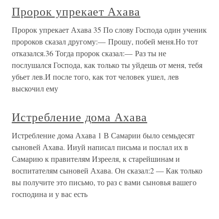
Пророк упрекает Ахава
Пророк упрекает Ахава 35 По слову Господа один ученик
пророков сказал другому:— Прошу, побей меня.Но тот
отказался.36 Тогда пророк сказал:— Раз ты не
послушался Господа, как только ты уйдешь от меня, тебя
убьет лев.И после того, как тот человек ушел, лев
выскочил ему
Истребление дома Ахава
Истребление дома Ахава 1 В Самарии было семьдесят
сыновей Ахава. Ииуй написал письма и послал их в
Самарию к правителям Изрееля, к старейшинам и
воспитателям сыновей Ахава. Он сказал:2 — Как только
вы получите это письмо, то раз с вами сыновья вашего
господина и у вас есть