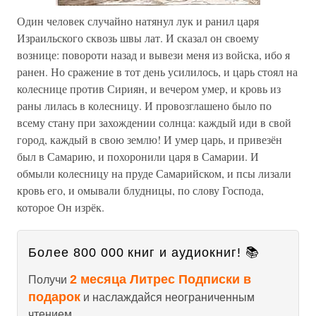
Один человек случайно натянул лук и ранил царя
Израильского сквозь швы лат. И сказал он своему
вознице: повороти назад и вывези меня из войска, ибо я
ранен. Но сражение в тот день усилилось, и царь стоял на
колеснице против Сириян, и вечером умер, и кровь из
раны лилась в колесницу. И провозглашено было по
всему стану при захождении солнца: каждый иди в свой
город, каждый в свою землю! И умер царь, и привезён
был в Самарию, и похоронили царя в Самарии. И
обмыли колесницу на пруде Самарийском, и псы лизали
кровь его, и омывали блудницы, по слову Господа,
которое Он изрёк.
Более 800 000 книг и аудиокниг! 📚
2 месяца Литрес Подписки в
Получи
подарок
и наслаждайся неограниченным
чтением