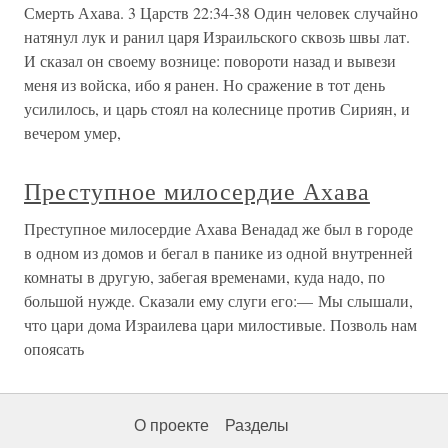
Смерть Ахава. 3 Царств 22:34-38 Один человек случайно
натянул лук и ранил царя Израильского сквозь швы лат.
И сказал он своему вознице: повороти назад и вывези
меня из войска, ибо я ранен. Но сражение в тот день
усилилось, и царь стоял на колеснице против Сириян, и
вечером умер,
Преступное милосердие Ахава
Преступное милосердие Ахава Венадад же был в городе
в одном из домов и бегал в панике из одной внутренней
комнаты в другую, забегая временами, куда надо, по
большой нужде. Сказали ему слуги его:— Мы слышали,
что цари дома Израилева цари милостивые. Позволь нам
опоясать
О проекте
Разделы