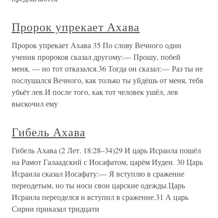
Пророк упрекает Ахава
Пророк упрекает Ахава 35 По слову Вечного один
ученик пророков сказал другому:— Прошу, побей
меня, — но тот отказался.36 Тогда он сказал:— Раз ты не
послушался Вечного, как только ты уйдёшь от меня, тебя
убьёт лев.И после того, как тот человек ушёл, лев
выскочил ему
Гибель Ахава
Гибель Ахава (2 Лет. 18:28–34)29 И царь Исраила пошёл
на Рамот Галаадский с Иосафатом, царём Иудеи. 30 Царь
Исраила сказал Иосафату:— Я вступлю в сражение
переодетым, но ты носи свои царские одежды.Царь
Исраила переоделся и вступил в сражение.31 А царь
Сирии приказал тридцати