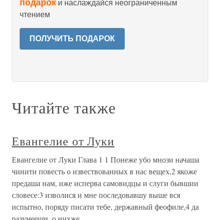
подарок
и наслаждайся неограниченным
чтением
ПОЛУЧИТЬ ПОДАРОК
Читайте также
Евангелие от Луки
Евангелие от Луки Глава 1 1 Понеже убо мнози начаша
чинити повесть о извествованных в нас вещех,2 якоже
предаша нам, иже исперва самовидцы и слуги бывшии
словесе:3 изволися и мне последовавшу выше вся
испытно, поряду писати тебе, державный феофиле,4 да
разумееши, о нихже