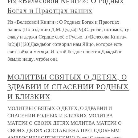
Из «Велесовой Книги»: О Родных
Богах и Праотцах наших
Из «Велесовой Книги»: О Родных Богах и Праотцах
наших (По изданию Д.М. Дудко[19])Слушай, потомок, ту
славу и держи Сердце своё с Русью...(«Велесова Книга»,
8(2))[1][20]Даждьбог сотворил нам Яйцо, которое есть
свет звёзд и месяца. И в той бездне повесил Даждьбог
Землю нашу, чтобы она
МОЛИТВЫ СВЯТЫХ О ДЕТЯХ, О
ЗДРАВИИ И СПАСЕНИИ РОДНЫХ
И БЛИЗКИХ
МОЛИТВЫ СВЯТЫХ О ДЕТЯХ, О ЗДРАВИИ И
СПАСЕНИИ РОДНЫХ И БЛИЗКИХ МОЛИТВА
МАТЕРИ О СВОИХ ДЕТЯХ МОЛИТВА МАТЕРИ О
СВОИХ ДЕТЯХ (СОСТАВЛЕНА ПРЕПОДОБНЫМ
АМВРОСИЕМ ОПТИНСКИМ) Боже! Создатель всех