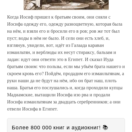
Когда Иосиф пришел к братьям своим, они сняли с
Иосифа одежду его, одежду разноцветную, которая была
на нём, и взяли его и бросили его в ров; ров же тот был
пуст; воды в нём не было. И сели они есть хлеб, и,
взглянув, увидели, вот, идёт из Галаада караван
измаильтян, и верблюды их несут стираксу, бальзам и
ладан: идут они отвезти это в Египет. И сказал Иуда
братьям своим: что пользы, если мы убьём брата нашего и
скроем кровь его? Пойдём, продадим его измаильтянам, а
руки наши да не будут на нём, ибо он брат наш, плоть
наша. Братья его послушались и, когда проходили купцы
Мадиамские, вытащили Иосифа изо рва и продали
Иосифа измаильтянам за двадцать серебренников; а они
отвели Иосифа в Египет.
Более 800 000 книг и аудиокниг! 📚