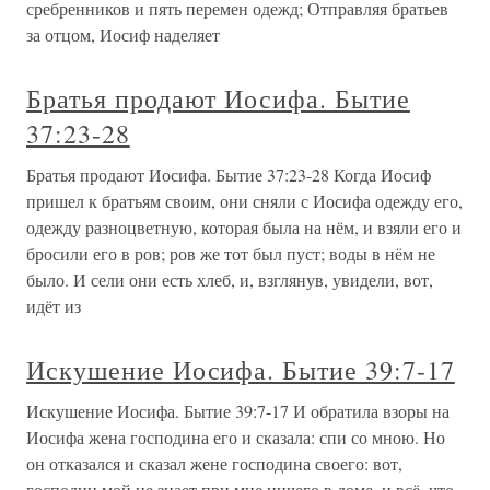
сребренников и пять перемен одежд; Отправляя братьев
за отцом, Иосиф наделяет
Братья продают Иосифа. Бытие
37:23-28
Братья продают Иосифа. Бытие 37:23-28 Когда Иосиф
пришел к братьям своим, они сняли с Иосифа одежду его,
одежду разноцветную, которая была на нём, и взяли его и
бросили его в ров; ров же тот был пуст; воды в нём не
было. И сели они есть хлеб, и, взглянув, увидели, вот,
идёт из
Искушение Иосифа. Бытие 39:7-17
Искушение Иосифа. Бытие 39:7-17 И обратила взоры на
Иосифа жена господина его и сказала: спи со мною. Но
он отказался и сказал жене господина своего: вот,
господин мой не знает при мне ничего в доме, и всё, что