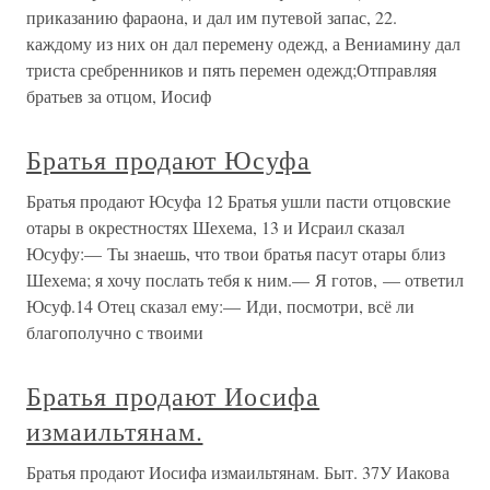
приказанию фараона, и дал им путевой запас, 22.
каждому из них он дал перемену одежд, а Вениамину дал
триста сребренников и пять перемен одежд;Отправляя
братьев за отцом, Иосиф
Братья продают Юсуфа
Братья продают Юсуфа 12 Братья ушли пасти отцовские
отары в окрестностях Шехема, 13 и Исраил сказал
Юсуфу:— Ты знаешь, что твои братья пасут отары близ
Шехема; я хочу послать тебя к ним.— Я готов, — ответил
Юсуф.14 Отец сказал ему:— Иди, посмотри, всё ли
благополучно с твоими
Братья продают Иосифа
измаильтянам.
Братья продают Иосифа измаильтянам. Быт. 37У Иакова