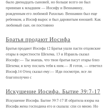
было двенадцать сыновей, но больше всего он был
привязан к младшим — Иосифу и Вениамину,
рожденным его любимой Рахилью. Вениамин был еще
ребенком, а Иосиф вырос и был даровитым юношей. Как
любимый сын, он постоянно
Братья продают Иосифа
Братья продают Иосифа 12 Братья ушли пасти отцовские
отары в окрестности Шехема, 13 и Израиль сказал
Иосифу:— Ты знаешь, что твои братья пасут отары близ
Шехема; я хочу послать тебя к ним.— Я готов, — ответил
Иосиф.14 Отец сказал ему:— Иди посмотри, все ли
благополучно с
Искушение Иосифа. Бытие 39:7-17
Искушение Иосифа. Бытие 39:7-17 И обратила взоры на
Иосифа жена господина его и сказала: спи со мною. Но