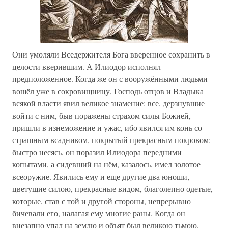
Они умоляли Вседержителя Бога вверенное сохранить в
целости вверившим. А Илиодор исполнял
предположенное. Когда же он с вооружёнными людьми
вошёл уже в сокровищницу, Господь отцов и Владыка
всякой власти явил великое знамение: все, дерзнувшие
войти с ним, быв поражены страхом силы Божией,
пришли в изнеможение и ужас, ибо явился им конь со
страшным всадником, покрытый прекрасным покровом:
быстро несясь, он поразил Илиодора передними
копытами, а сидевший на нём, казалось, имел золотое
всеоружие. Явились ему и еще другие два юноши,
цветущие силою, прекрасные видом, благолепно одетые,
которые, став с той и другой стороны, непрерывно
бичевали его, налагая ему многие раны. Когда он
внезапно упал на землю и объят был великою тьмою,