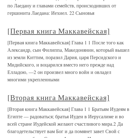
по Лаедану и главами семейств, происходивших от
гершонита Лаедана: Иехиел. 22 Сыновья
[Первая книга Маккавейская]
[Первая книга Маккавейская] Глава 1 1 После того как
Александр, сын Филиппа, Македонянин, который вышел
из земли Киттим, поразил Дария, царя Персидского и
Мидийского, и воцарился вместо него прежде над
Елладою, —2 он произвел много войн и овладел
многими укрепленными
[Вторая книга Маккавейская]
[Вторая книга Маккавейская] Глава 1 1 Братьям Иудеям в
Египте — радоваться; братья Иудеи в Иерусалиме и во
всей стране Иудейской желают счастливого мира.2 Да
благодетельствует вам Бог и да помянет завет Свой с