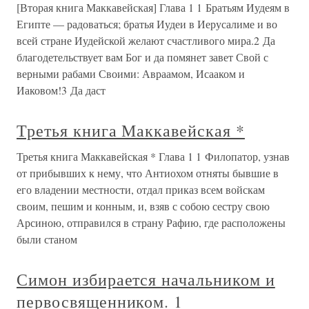
[Вторая книга Маккавейская] Глава 1 1 Братьям Иудеям в
Египте — радоваться; братья Иудеи в Иерусалиме и во
всей стране Иудейской желают счастливого мира.2 Да
благодетельствует вам Бог и да помянет завет Свой с
верными рабами Своими: Авраамом, Исааком и
Иаковом!3 Да даст
Третья книга Маккавейская *
Третья книга Маккавейская * Глава 1 1 Филопатор, узнав
от прибывших к нему, что Антиохом отняты бывшие в
его владении местности, отдал приказ всем войскам
своим, пешим и конным, и, взяв с собою сестру свою
Арсиною, отправился в страну Рафию, где расположены
были станом
Симон избирается начальником и
первосвященником. 1