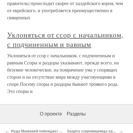
правитель) происходит скорее от халдейского корня, чем
от еврейского, и употребляется преимущественно в
священных
Уклоняться от ссор с начальником,
с подчиненным и равным
Уклоняться от ссор с начальником, с подчиненным и
равным Ссоры и раздоры указывают, прежде всего, на
безумие человеческое, на помрачение ума у спорящих
сторон и на отсутствие мира между участвующими в
споре.Посему споры и раздоры бывают троякого рода.
Это споры и
О проекте
Разделы
←
→
Иуда Маккавей побеждает врагов и очищает храм. 1 Маккавейская 4:36-40
Защита сокровищницы храма от разграбления. 2 Маккавейская 3:22-27