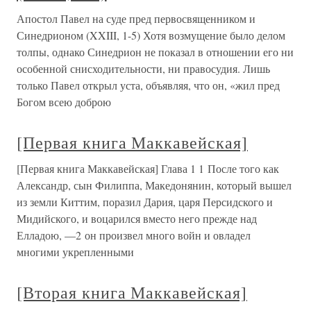
Апостол Павел на суде пред первосвященником и
Синедрионом (XXIII, 1-5) Хотя возмущение было делом
толпы, однако Синедрион не показал в отношении его ни
особенной снисходительности, ни правосудия. Лишь
только Павел открыл уста, объявляя, что он, «жил пред
Богом всею доброю
[Первая книга Маккавейская]
[Первая книга Маккавейская] Глава 1 1 После того как
Александр, сын Филиппа, Македонянин, который вышел
из земли Киттим, поразил Дария, царя Персидского и
Мидийского, и воцарился вместо него прежде над
Елладою, —2 он произвел много войн и овладел
многими укрепленными
[Вторая книга Маккавейская]