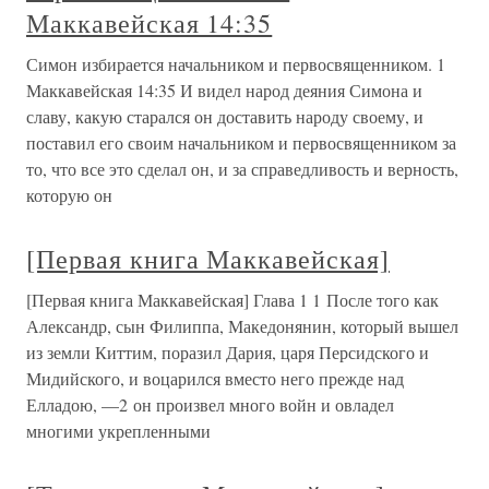
Маккавейская 14:35
Симон избирается начальником и первосвященником. 1
Маккавейская 14:35 И видел народ деяния Симона и
славу, какую старался он доставить народу своему, и
поставил его своим начальником и первосвященником за
то, что все это сделал он, и за справедливость и верность,
которую он
[Первая книга Маккавейская]
[Первая книга Маккавейская] Глава 1 1 После того как
Александр, сын Филиппа, Македонянин, который вышел
из земли Киттим, поразил Дария, царя Персидского и
Мидийского, и воцарился вместо него прежде над
Елладою, —2 он произвел много войн и овладел
многими укрепленными