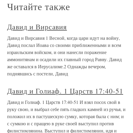
Читайте также
Давид и Вирсавия
Давид и Вирсавия 1 Весной, когда цари идут на войну,
Давид послал Иоава со своими приближенными и всем
израильским войском, и они нанесли поражение
аммонитянам и осадили их главный город Равву. Давид
же оставался в Иерусалиме.2 Однажды вечером,
поднявшись с постели, Давид
Давид и Голиаф. 1 Царств 17:40-51
Давид и Голиаф. 1 Царств 17:40-51 И взял посох свой в
руку свою, и выбрал себе пять гладких камней из ручья, и
положил их в пастушескую сумку, которая была с ним; и
с сумкою и с пращею в руке своей выступил против
филистимлянина. Выступил и филистимлянин, идя и