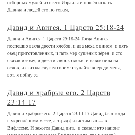
отборных мужей из всего Израиля и пошёл искать
Давида и людей его по горам,
Давид и Авигея. 1 Царств 25:18-24
Давид и Авигея. 1 Царств 25:18-24 Тогда Авигея
поспешно взяла двести хлебов, и два меха с вином, и пять
овец приготовленных, и пять мер сушёных зёрен, и сто
связок изюму, и двести связок смокв, и навьючила на
ослов, и сказала слугам своим: ступайте впереди меня,
вот, я пойду за
Давид и храбрые его. 2 Царств
23:14-17
Давид и храбрые его. 2 Царств 23:14-17 Давид был тогда
в укреплённом месте, а отряд филистимлян — в
Вифлееме. И захотел Давид пить, и сказал: кто напоит
меня водою из колодезя Вифлеемского, что у ворот?