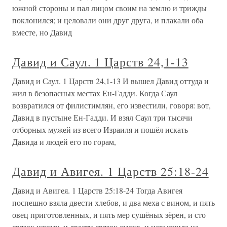
южной стороны и пал лицом своим на землю и трижды
поклонился; и целовали они друг друга, и плакали оба
вместе, но Давид
Давид и Саул. 1 Царств 24,1-13
Давид и Саул. 1 Царств 24,1-13 И вышел Давид оттуда и
жил в безопасных местах Ен-Гадди. Когда Саул
возвратился от филистимлян, его известили, говоря: вот,
Давид в пустыне Ен-Гадди. И взял Саул три тысячи
отборных мужей из всего Израиля и пошёл искать
Давида и людей его по горам,
Давид и Авигея. 1 Царств 25:18-24
Давид и Авигея. 1 Царств 25:18-24 Тогда Авигея
поспешно взяла двести хлебов, и два меха с вином, и пять
овец приготовленных, и пять мер сушёных зёрен, и сто
связок изюму, и двести связок смокв, и навьючила на