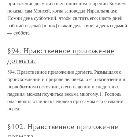
приложение догмата о шестидневном творении Божием
показал сам Моисей, когда заповедал Израильтянам:
Помни день субботний, чтобы святить его; шесть дней
работай и делай [в них] всякие дела твои, а день седьмой
— суббота
§94. Нравственное приложение
догмата.
§94. Нравственное приложение догмата. Размышляя о
происхождении и природе человека, о его назначении и
первобытном состоянии, о его падении и следствиях
падения, можем поучиться весьма многому.1) Господь
благоволил отличить человека при самом его создании —
перед
§102. Нравственное приложение
догмата.