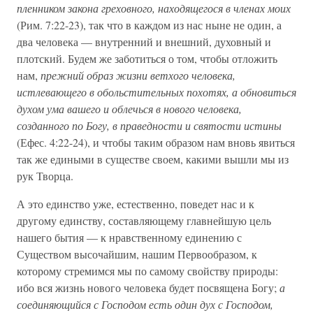
пленником закона греховного, находящегося в членах моих
(Рим. 7:22-23), так что в каждом из нас ныне не один, а
два человека — внутренний и внешний, ду­ховный и
плотский. Будем же заботиться о том, чтобы отложить
нам,
прежний образ жизни ветхого человека,
истлевающего в обольстительных похотях, а обновиться
духом ума вашего и облечься в нового человека,
созданного по Богу, в праведности и святости истины
(Ефес. 4:22-24), и чтобы таким образом нам вновь явиться
так же еди­ными в существе своем, какими вышли мы из
рук Творца.
А это единство уже, естественно, поведет нас и к
другому единству, составляющему главнейшую цель
нашего бытия — к нравственному единению с
Существом высочайшим, нашим Первообразом, к
которому стремимся мы по самому свойству при­роды:
ибо вся жизнь нового человека будет посвящена Богу;
а
соединяющийся с Господом есть один дух с Господом,