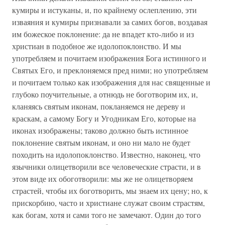
кумиры и истуканы, и, по крайнему ослеплению, эти
изваяния и кумиры признавали за самих богов, воздавая
им божеское поклонение: да не впадет кто-либо и из
христиан в подобное же идолопоклонство. И мы
употребляем и почитаем изображения Бога истинного и
Святых Его, и преклоняемся пред ними; но употребляем
и почитаем только как изображения для нас священные и
глубоко поучительные, а отнюдь не боготворим их, и,
кланяясь святым иконам, покланяемся не дереву и
краскам, а самому Богу и Угодникам Его, которые на
иконах изображены; таково должно быть истинное
поклонение святым иконам, и оно ни мало не будет
походить на идолопоклонство. Известно, наконец, что
язычники олицетворили все человеческие страсти, и в
этом виде их обоготворили: мы же не олицетворяем
страстей, чтобы их боготворить, мы знаем их цену; но, к
прискорбию, часто и христиане служат своим страстям,
как богам, хотя и сами того не замечают. Один до того