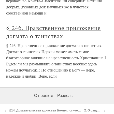
веровать во Христа–Спасителя, ни совершать истинно
добрых, духовных дел: научимся же в чувствах
собственной немощи и
§ 246. Нравственное приложение
догмата о таинствах.
§ 246. Нравственное приложение догмата о таинствах.
Догмат о таинствах Церкви может иметь самое
благотворное влияние на нравственность Христианина.I.
Будем ли мы размышлять о таинствах вообще: здесь
можем поучаться:1) По отношению к Богу — вере,
надежде и любви. Вере, если
О проекте
Разделы
←
→
§14. Доказательства единства Божия логические, какие употребляли святые Отцы и учители Церкви.
2. О существе Божием.