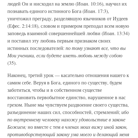
людей Он и нисходил на землю (Иоан. 10:16), научил их
познавать единого истинного Бога (Иоан. 17:3),
уничтожил пре­граду, разделявшую язычников от Иудеев
(Ефес. 2:14:18), словом и примером преподал всем новую
заповедь взаимной совершеннейшей любви (Иоан. 13:34)
и поставил эту любовь первым признаком своих
истинных последователей:
по тому узнают все, что вы
Мои ученики, если будете иметь любовь между собою
(35).
Наконец, третий урок — касательно отношения нашего к
самим себе. Веруя в Бога, единого по существу, будем
заботиться, чтобы и в собственном существе
восстановить первобытное един­ство, нарушенное в нас
грехом. Ныне мы чувствуем раздвоение своего существа,
разъединение наших сил, способностей, стремлений;
ибо
по внутреннему человеку нахожу удовольствие в законе
Божием;
но вместе с тем
в членах моих вижу иной закон,
противоборствующий закону ума моего и делающий меня