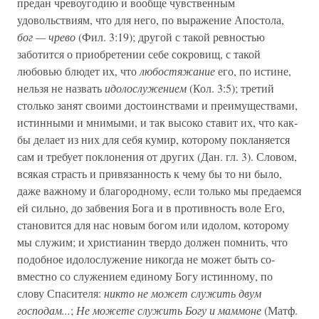
предан чревоугодию и вообще чувственным
удовольствиям, что для него, по выражение Апостола,
бог — чрево
(Фил. 3:19); другой с такой ревностью
заботится о приобретении себе сокровищ, с такой
любовью блюдет их, что
любостяжание
его, по истине,
нельзя не назвать
идолослужением
(Кол. 3:5); третий
столько занят своими достоинствами и преимуществами,
истинными и мнимыми, и так высоко ставит их, что как-
бы делает из них для себя кумир, которому покланяется
сам и требует поклонения от других (Дан. гл. 3). Словом,
всякая страсть и привязанность к чему бы то ни было,
даже важному и благород­ному, если только мы предаемся
ей сильно, до забвения Бога и в противность воле Его,
становится для нас новым богом или идолом, которому
мы служим; и христианин твердо должен помнить, что
подобное идолослужение никогда не может быть со­
вместно со служением единому Богу истинному, по
слову Спасителя:
никто не может служить двум
господам...
;
Не можете служить Богу и маммоне
(Матф.