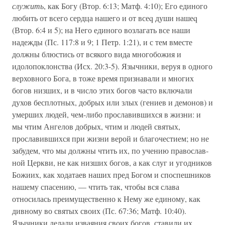
служить
, как Богу (Втор. 6:13; Матф. 4:10); Его единого
любить от всего сердца нашего и от всеq души нашеq
(Втор. 6:4 и 5); на Него единого возлагать все наши
надежды (Пс. 117:8 и 9; 1 Петр. 1:21), и с тем вместе
должны блюстись от всякого вида многобожия и
идолопоклонства (Исх. 20:3-5). Язычники, веруя в одного
верховного Бога, в тоже время признавали и многих
богов низших, и в число этих богов часто включали
духов бесплотных, добрых или злых (гениев и демонов) и
умерших людей, чем-либо прославившихся в жизни: и
мы чтим Ангелов добрых, чтим и людей святых,
прославившихся при жизни верой и благочестием; но не
забудем, что мы должны чтить их, по учению православ­
ной Церкви, не как низших богов, а как слуг и угодников
Божиих, как ходатаев наших пред Богом и споспешников
нашему спасению, — чтить так, чтобы вся слава
относилась пре­имущественно к Нему же единому, как
дивному во святых своих (Пс. 67:36; Матф. 10:40).
Язычники делали изваяния своих богов, ставили их