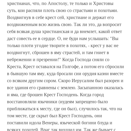
христианах, что, по Апостолу, те только и Христовы
суть, кои распяли плоть свою со страстьми и похотьми.
Воздвигнув в себе крест сей, христиане и держат его
воздвиженным всю жизнь свою. Так ли это, да вопросит
себя всякая душа христианская и да внемлет, какой ответ
даст совесть ее в сердце. О, не буди нам услышать: "Вы
только плоти угодие творите в похотях, - крест у вас не
воздвигнут, сброшен в яму страстей, и там гниет в
небрежении и презрении!" Когда Господа сняли со
Креста, Крест оставался на Голгофе, а потом его сбросили
в бывшую там яму, куда бросали сии орудия казни вместе
со всяким другим сором. Скоро Иерусалим был разорен и
все здания его сравнены с землею. Засыпанною оказалась
и яма, где брошен Крест Господень. Когда город
восстановляли язычники (иудеям запрещено было
приближаться к месту, где он был), случилось так, что на
том месте, где скрыт был Крест Господень, они
поставили идола Венеры, языческой богини блуда и
всяких похотей. Враг так внушил им. Так же бывает с