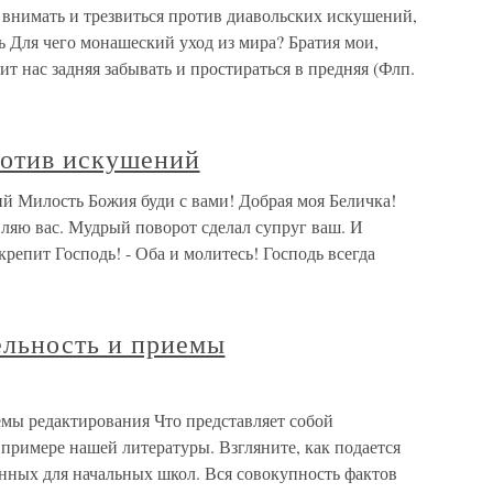
 внимать и трезвиться против диавольских искушений,
ть Для чего монашеский уход из мира? Братия мои,
т нас задняя забывать и простираться в предняя (Флп.
ротив искушений
й Милость Божия буди с вами! Добрая моя Беличка!
ляю вас. Мудрый поворот сделал супруг ваш. И
укрепит Господь! - Оба и молитесь! Господь всегда
ельность и приемы
емы редактирования Что представляет собой
примере нашей литературы. Взгляните, как подается
енных для начальных школ. Вся совокупность фактов