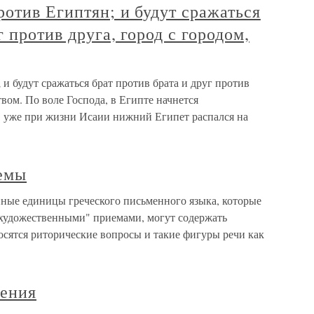
ротив Египтян; и будут сражаться
г против друга, город с городом,
и будут сражаться брат против брата и друг против
твом. По воле Господа, в Египте начнется
, уже при жизни Исаии нижний Египет распался на
емы
ные единицы греческого письменного языка, которые
художественными" приемами, могут содержать
ятся риторические вопросы и такие фигуры речи как
чения