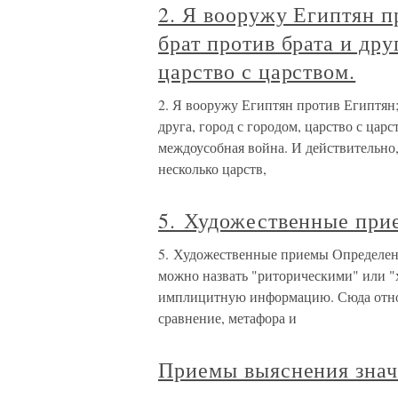
2. Я вооружу Египтян п
брат против брата и дру
царство с царством.
2. Я вооружу Египтян против Египтян; 
друга, город с городом, царство с царс
междоусобная война. И действительно
несколько царств,
5. Художественные при
5. Художественные приемы Определен
можно назвать "риторическими" или "
имплицитную информацию. Сюда относ
сравнение, метафора и
Приемы выяснения зна