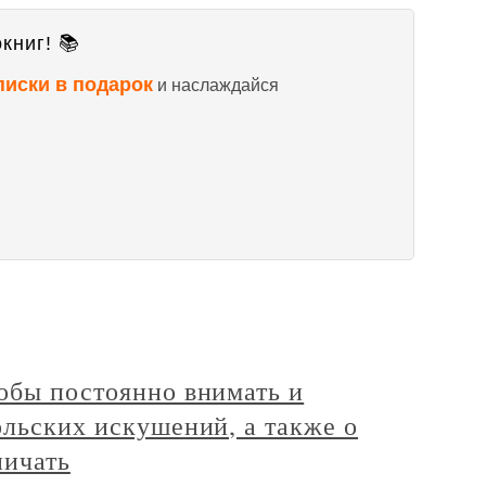
книг! 📚
писки в подарок
и наслаждайся
обы постоянно внимать и
ольских искушений, а также о
ничать