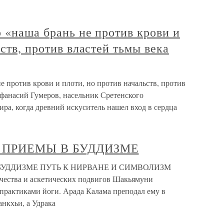
о «наша брань не против крови и
ств, против властей тьмы века
е против крови и плоти, но против начальств, против
Афанасий Гумеров, насельник Сретенского
ра, когда древний искуситель нашел вход в сердца
Е ПРИЕМЫ В БУДДИЗМЕ
 БУДДИЗМЕ ПУТЬ К НИРВАНЕ И СИМВОЛИЗМ
ства и аскетических подвигов Шакьямуни
 практиками йоги. Арада Калама преподал ему в
нкхьи, а Удрака