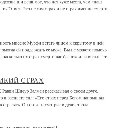
подсознании решимот, что нет хуже места, чем «наш
лать?Ответ: Это не сам страх и не страх именно смерти,
ость миссис Мурфи встать лицом к скрытому в ней
 помогла ей поддержать ее мужа. Вы не можете помочь
, насколько их страх смерти вас беспокоит и вызывает
ИКИЙ СТРАХ
и Шнеур Залман рассказывал о своем друге,
р в расцвете сил: «Его страх перед Богом напоминал
асстрелять. Он стоит и смотрит в дуло ствола,