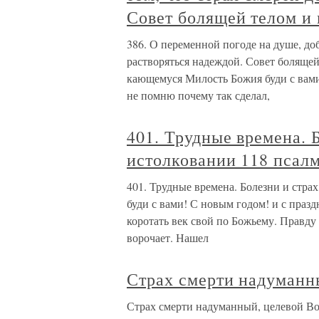
Совет болящей телом и
386. О переменной погоде на душе, до
растворяться надеждой. Совет боляще
кающемуся Милость Божия буди с вами
не помню почему так сделал,
401. Трудные времена. 
истолковании 118 псал
401. Трудные времена. Болезни и стра
буди с вами! С новым годом! и с пра
коротать век свой по Божьему. Правду 
ворочает. Нашел
Страх смерти надуманн
Страх смерти надуманный, целевой Воп