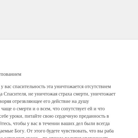
 упованием
 у вас спасительность эта уничтожается отсутствием
а Спасителя, не уничтожая страха смерти, уничтожает
воряя отрезвляющее его действие на душу
аще о смерти и о всем, что сопутствует ей и что
я себе уроки, питайте свою сердечную преданность в
тесь, чтобы у вас в течении ваших дел были всегда
аемые Богу. От этого будете чувствовать, что вы раба
 оставляет своих,.. то отсюда родится уверенность,