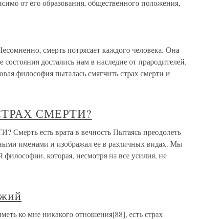
исимо от его образования, общественного положения,
сомненно, смерть потрясает каждого человека. Она
е состояния достались нам в наследие от прародителей,
вая философия пыталась смягчить страх смерти и
ТРАХ СМЕРТИ?
ерть есть врата в вечность Пытаясь преодолеть
азными именами и изображал ее в различных видах. Мы
 философии, которая, несмотря на все усилия, не
ожий
меть ко мне никакого отношения[88], есть страх