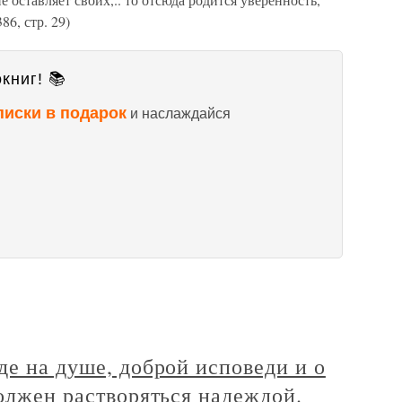
86, стр. 29)
книг! 📚
писки в подарок
и наслаждайся
де на душе, доброй исповеди и о
должен растворяться надеждой.