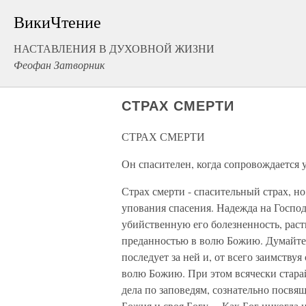
ВикиЧтение
НАСТАВЛЕНИЯ В ДУХОВНОЙ ЖИЗНИ
Феофан Затворник
СТРАХ СМЕРТИ
СТРАХ СМЕРТИ
Он спасителен, когда сопровождается
Страх смерти - спасительный страх, но
упования спасения. Надежда на Господ
убийственную его болезненность, раст
преданностью в волю Божию. Думайте ч
последует за ней и, от всего заимству
волю Божию. При этом всячески старай
дела по заповедям, сознательно посвящ
Божия и своя Богу… Как Бог никогда не