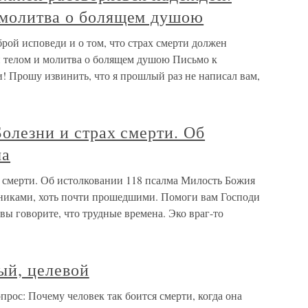
 молитва о болящем душою
брой исповеди и о том, что страх смерти должен
й телом и молитва о болящем душою Письмо к
! Прошу извинить, что я прошлый раз не написал вам,
Болезни и страх смерти. Об
ма
х смерти. Об истолковании 118 псалма Милость Божия
здниками, хоть почти прошедшими. Помоги вам Господи
вы говорите, что трудные времена. Эко враг-то
ый, целевой
рос: Почему человек так боится смерти, когда она