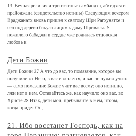
13. Вечная религия и три истины: самбандха, абхидхея и
прайоджана (свидетельство истины) Следующим вечером
Враджанатх вновь пришел к святому Шри Рагхунатхе и
сел под дерево бакула лицом к дому Шривасы. У
пожилого бабаджи в сердце уже родилась отцовская
любовь к
Дети Божии
Дети Божии 27 А что до вас, то помазание, которое вы
получили от Него, в вас и остается, и вас не нужно учить
— само помазание Божие учит вас всему; оно истинно,
лжи нет в нем. Оставайтесь же, как научило оно вас, во
Христе.28 Итак, дети мои, пребывайте в Нем, чтобы,
когда придет Он,
21. Ибо восстанет Господь, как на
горе Перациме; разгневается, как