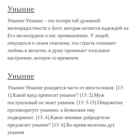
Уныние
Уныние Уныние – это потеря той духовной
жизнерадостности о Боге, которая питается надеждой на
Его милосердное о нас промышление. У людей,
пекущихся о своем спасении, эта страсть отнимает
любовь к молитве, в душу проникает тоскливое
настроение, которое со временем
Уныние
Уныние Уныние рождается часто от многословия. [13:
1].Какой вред приносит уныние? [13: 2].Муж
послушливый не знает уныния. [13: 3-15].Общежитие
противоратует унынию, а безмолвие ему
подвержено. [13: 4].Какие мнимые добродетели
предлагает уныние? [13: 6].Во время молитвы дух
уныния