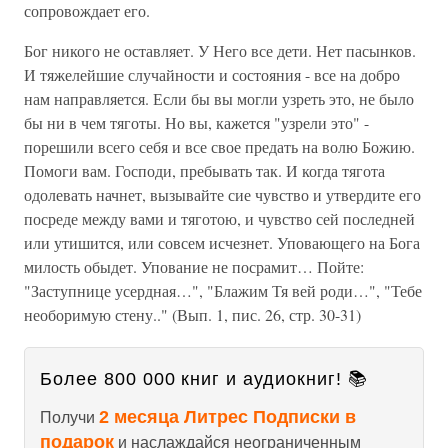
сопровождает его.
Бог никого не оставляет. У Него все дети. Нет пасынков.
И тяжелейшие случайности и состояния - все на добро
нам направляется. Если бы вы могли узреть это, не было
бы ни в чем тяготы. Но вы, кажется "узрели это" -
порешили всего себя и все свое предать на волю Божию.
Помоги вам. Господи, пребывать так. И когда тягота
одолевать начнет, вызывайте сие чувство и утвердите его
посреде между вами и тяготою, и чувство сей последней
или утишится, или совсем исчезнет. Уповающего на Бога
милость обыдет. Упование не посрамит… Пойте:
"Заступнице усердная…", "Блажим Тя вей роди…", "Тебе
необоримую стену.." (Вып. 1, пис. 26, стр. 30-31)
Более 800 000 книг и аудиокниг! 📚
2 месяца Литрес Подписки в
Получи
подарок
и наслаждайся неограниченным