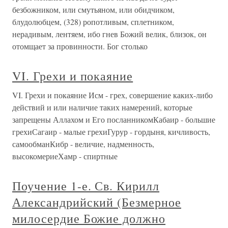
безбожником, или смутьяном, или обидчиком,
блудолюбцем, (328) ропотливым, сплетником,
нерадивым, лентяем, ибо гнев Божий велик, близок, он
отомщает за провинности. Бог столько
VI. Грехи и покаяние
VI. Грехи и покаяние Исм - грех, совершение каких-либо
действий и или наличие таких намерений, которые
запрещены Аллахом и Его посланникомКабаир - большие
грехиСагаир - малые грехиГурур - гордыня, кичливость,
самообманКибр - величие, надменность,
высокомериеХамр - спиртные
Поучение 1-е. Св. Кирилл
Александрийский (Безмерное
милосердие Божие должно