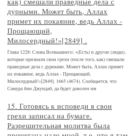
как) смешали праведные дела с
дурными. Может быть, Аллах
примет их покаяние, ведь Аллах -
Прощающий,
Милосердный!»[2849] .
Глава 1228: Слова Всевышнего: «(Есть) и другие (люди),
которые признали свои грехи (после того, как) смешали
праведные дела с дурными. Может быть, Аллах примет
их покаяние, ведь Аллах - Прощающий,
Милосердный!»[2849]. 1665 (4674). Сообщается, что
Самура бин Джундаб, да будет доволен им
15. Готовясь к исповеди я свои
грехи записал на бумаге.
Разрешительная молитва была
прочитана надо мной. т.е. что я там