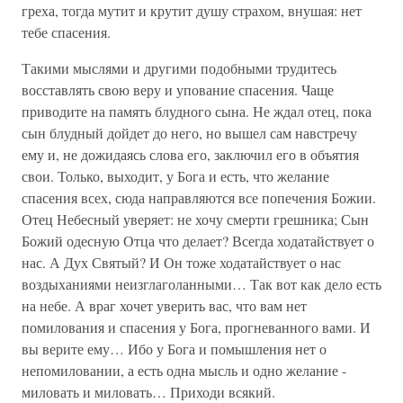
греха, тогда мутит и крутит душу страхом, внушая: нет
тебе спасения.
Такими мыслями и другими подобными трудитесь
восставлять свою веру и упование спасения. Чаще
приводите на память блудного сына. Не ждал отец, пока
сын блудный дойдет до него, но вышел сам навстречу
ему и, не дожидаясь слова его, заключил его в объятия
свои. Только, выходит, у Бога и есть, что желание
спасения всех, сюда направляются все попечения Божии.
Отец Небесный уверяет: не хочу смерти грешника; Сын
Божий одесную Отца что делает? Всегда ходатайствует о
нас. А Дух Святый? И Он тоже ходатайствует о нас
воздыханиями неизглаголанными… Так вот как дело есть
на небе. А враг хочет уверить вас, что вам нет
помилования и спасения у Бога, прогневанного вами. И
вы верите ему… Ибо у Бога и помышления нет о
непомиловании, а есть одна мысль и одно желание -
миловать и миловать… Приходи всякий.