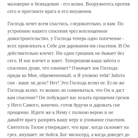
маловерие и безнадежие - его козни. Вооружитесь против
сего и прогоните врага и его внушения.
Господь хочет всем спастись, следовательно, и вам. По
устроению нашего спасения чрез воплощенное
домостроительство, у Господа теперь одно попечение -
всех привлекать к Себе для дарования им спасения. И Он
действительно влечет. Ни один грешник не бывает без
сего. И нас влечет и зовет. Теперешняя ваша забота о
спасении души, что означает? Означает зов Господа:
приди ко Мне, обремененный, и Я упокою тебя! Забота
сия - ваше ли дело? Нет! Это Господь всеял ее. Если же
Господь всеял, то можно ли сомневаться, что Он и даст
вам спасение? Он побуждает вас искать прощения грехов
у Него Самого, конечно, готов будучи и даровать сие
прощение. Идите же к Нему с полною верою и не
давайте врагу разорять вашу веру и упование спасения.
Святитель Тихон утверждает, что враг, когда склоняет на
грех, внушает: не бойся, Бог милосерд, а когда доведет до