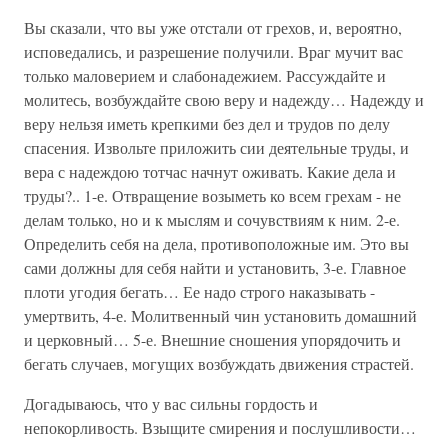
Вы сказали, что вы уже отстали от грехов, и, вероятно,
исповедались, и разрешение получили. Враг мучит вас
только маловерием и слабонадежием. Рассуждайте и
молитесь, возбуждайте свою веру и надежду… Надежду и
веру нельзя иметь крепкими без дел и трудов по делу
спасения. Извольте приложить сии деятельные труды, и
вера с надеждою тотчас начнут оживать. Какие дела и
труды?.. 1-е. Отвращение возыметь ко всем грехам - не
делам только, но и к мыслям и сочувствиям к ним. 2-е.
Определить себя на дела, противоположные им. Это вы
сами должны для себя найти и установить, 3-е. Главное
плоти угодия бегать… Ее надо строго наказывать -
умертвить, 4-е. Молитвенный чин установить домашний
и церковный… 5-е. Внешние сношения упорядочить и
бегать случаев, могущих возбуждать движения страстей.
Догадываюсь, что у вас сильны гордость и
непокорливость. Взыщите смирения и послушливости…