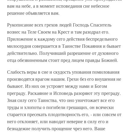
вам на небе, а в момент исповедания сие небесное
решение объявляется вам.
Рукописание всех грехов людей Господь Спаситель
вознес на Теле Своем на Крест и там разодрал его.
Приложение к каждому сего действия беспредельного
милосердия совершается в Таинстве Покаяния и бывает
действительно. Получивший разрешение от духовного
отца обезвиненным стоит пред лицем правды Божией.
Слабость веры в сие и скудость упования помилования
производятся врагом нашим. Грехи без его внушения не
бывают. Из них он устрояет между нами и Богом
преграду. Раскаяние и Исповедь разоряют эту преграду.
Зная силу сего Таинства, что оно уничтожает все его
труды и хлопоты о погибели грешащих, он всячески
старается пресекать плодотворность его, - или совсем от
него отклоняет, или наводит неверие в силу его и
безнадежие получить прощение чрез него. Ваше