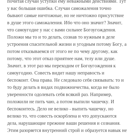
почитая случаи уступки ему неважными действиями. Тут
у вас большая ошибка. Случаи саможаления точно
бывают самые ничтожные, но не ничтожно присутствие
в душе этого саможаления. Ибо что оно значит? Значит,
что самоугодие у нас с вами сильнее Богоугождения.
Положи мы то и то делать, сознав то нужным в деле
устроения спасительной жизни и угодным потому Богу, а
потом отказываемся от этого не по чему другому, как
потому, что этот отказ приятнее нам, телу или душе.
Значит, в этот раз мы переходим от Богоугождения к
самоугодию. Совесть видит нашу неправость и
беспокоит. Она права. Не следовало себя связывать: то и
то буду делать в видах подвижничества, когда не было
уверенности одолевать себя всякий раз. Например,
положили не пить чаю, а потом выпили чашечку. И
беспокоитесь. Дело не велико - выпить чашечку, но
велико то, что совесть оскорблена и что допускаются
дела, нарушающие прежние ваши решения и сознания.
Этим разоряется внутренний строй и образуется навык не