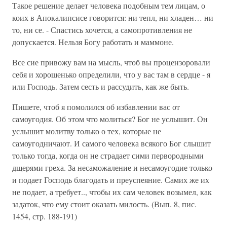
Такое решение делает человека подобным тем лицам, о
коих в Апокалипсисе говорится: ни тепл, ни хладен… ни
то, ни се. - Спастись хочется, а самопротивления не
допускается. Нельзя Богу работать и маммоне.
Все сие привожу вам на мысль, чтоб вы процензоровали
себя и хорошенько определили, что у вас там в сердце - я
или Господь. Затем сесть и рассудить, как же быть.
Пишете, чтоб я помолился об избавлении вас от
самоугодия. Об этом что молиться? Бог не услышит. Он
услышит молитву только о тех, которые не
самоугодничают. И самого человека всякого Бог слышит
только тогда, когда он не страдает сими первородными
дщерями греха. За несаможаление и несамоугодие только
и подает Господь благодать и преуспеяние. Самих же их
не подает, а требует.., чтобы их сам человек возымел, как
задаток, что ему стоит оказать милость. (Вып. 8, пис.
1454, стр. 188-191)