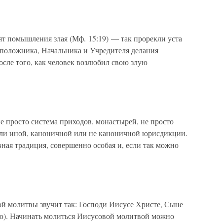
ят помышления злая (Мф. 15:19) — так прорекли уста
положника, Начальника и Учредителя делания
осле того, как человек возлюбил свою злую
е просто система приходов, монастырей, не просто
или иной, каноничной или не каноничной юрисдикции.
вная традиция, совершенно особая и, если так можно
й молитвы звучит так: Господи Иисусе Христе, Сыне
ю). Начинать молиться Иисусовой молитвой можно