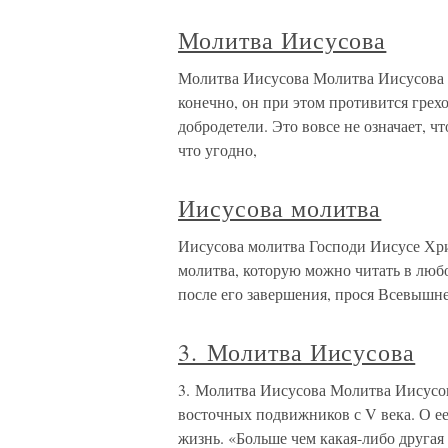
Молитва Иисусова
Молитва Иисусова Молитва Иисусова пр
конечно, он при этом противится гре
добродетели. Это вовсе не означает, ч
что угодно,
Иисусова молитва
Иисусова молитва Господи Иисусе Хри
молитва, которую можно читать в любо
после его завершения, прося Всевышне
3. Молитва Иисусова
3. Молитва Иисусова Молитва Иисусо
восточных подвижников с V века. О ее 
жизнь. «Больше чем какая-либо другая