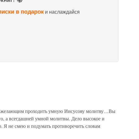
книг! 📚
писки в подарок
и наслаждайся
елающим проходить умную Иисусову молитву…Вы
о, а всегдашней умной молитвы. Дело высокое и
 Я не смею и подумать противоречить словам