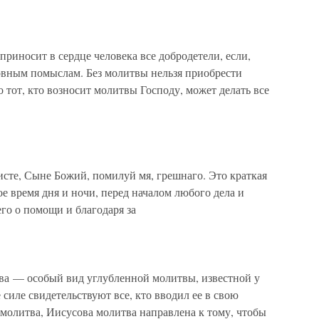
иносит в сердце человека все добродетели, если,
ховным помыслам. Без молитвы нельзя приобрести
то тот, кто возносит молитвы Господу, может делать все
сте, Сыне Божий, помилуй мя, грешнаго. Это краткая
е время дня и ночи, перед началом любого дела и
го о помощи и благодаря за
ва — особый вид углубленной молитвы, известной у
силе свидетельствуют все, кто вводил ее в свою
 молитва, Иисусова молитва направлена к тому, чтобы