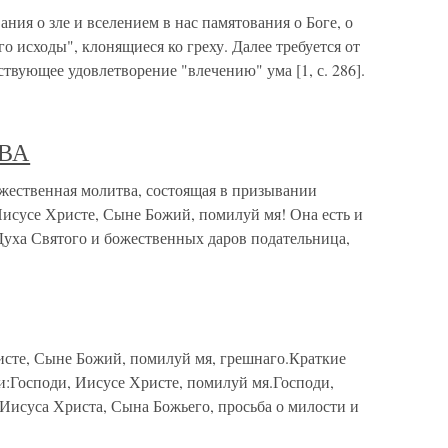
ия о зле и вселением в нас памятования о Боге, о
о исходы", клонящиеся ко греху. Далее требуется от
твующее удовлетворение "влечению" ума [1, с. 286].
ОВА
ственная молитва, состоящая в призывании
Иисусе Христе, Сыне Божий, помилуй мя! Она есть и
 Духа Святого и божественных даров подательница,
сте, Сыне Божий, помилуй мя, грешнаго.Краткие
и:Господи, Иисусе Христе, помилуй мя.Господи,
Иисуса Христа, Сына Божьего, просьба о милости и