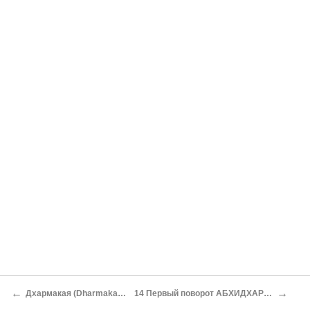
←
→
Дхармакая (Dharmakaya)
14 Первый поворот АБХИДХАРМА