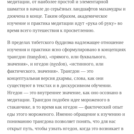
медитации, от наиболее простой и элементарной
шаматхи в начале до серьёзных ландшафтов махамудры и
дзокчена в конце. Таким образом, академическое
изучение и практика медитации идут «рука об руку» во
время всего путешествия к просветлению.
В пределах тибетского буддизма надлежащее отношение
изучения и практики ясно сформулировано в концепциях
трангдон (trangdon), «прямого, или буквального,
значения», и нгедон (ngedon), «истинного, или
фактического, значения». Трангдон — это
концептуальная версия дхармы, слова, как они
существуют в текстах и в дискурсивном обучении.
Нгедон — это внутреннее значение, как оно осознано в
медитации. Трангдон подобен идее мороженого в
стаканчике, в то время как нгедон — фактический опыт
еды этого мороженого. Именно обращение к изучению и
пониманию трангдона позволяет понять, что для нас
открыт путь, чтобы узнать нгедон, когда это возникает в