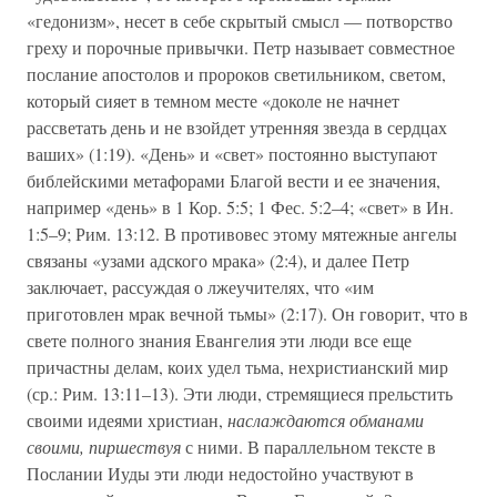
«гедонизм», несет в себе скрытый смысл — потворство
греху и порочные привычки. Петр называет совместное
послание апостолов и пророков светильником, светом,
который сияет в темном месте «доколе не начнет
рассветать день и не взойдет утренняя звезда в сердцах
ваших» (1:19). «День» и «свет» постоянно выступают
библейскими метафорами Благой вести и ее значения,
например «день» в 1 Кор. 5:5; 1 Фес. 5:2–4; «свет» в Ин.
1:5–9; Рим. 13:12. В противовес этому мятежные ангелы
связаны «узами адского мрака» (2:4), и далее Петр
заключает, рассуждая о лжеучителях, что «им
приготовлен мрак вечной тьмы» (2:17). Он говорит, что в
свете полного знания Евангелия эти люди все еще
причастны делам, коих удел тьма, нехристианский мир
(ср.: Рим. 13:11–13). Эти люди, стремящиеся прельстить
своими идеями христиан,
наслаждаются обманами
своими, пиршествуя
с ними. В параллельном тексте в
Послании Иуды эти люди недостойно участвуют в