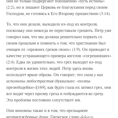
они не только подвергают поношению «путь истины»
(2:2), но и лишают Церковь ее благоухания перед своим
Господом, не готовясь к Его Второму пришествию (3:14).
То, что они делали, выходило из–под их контроля,
поскольку они никогда не переставали грешить. Петр уже
говорил нам, что мы должны решительно порвать со
своим прошлым и помнить о том, что христианин был
очищен от «прежних грехов своих» (1:9). Он приводит в
качестве устрашающего примера ангелов «согрешивших»
(2:4). Едва ли удивительно, что грех выходит из–под
контроля в жизни этих людей. Петр здесь вновь
использует яркие образы. Он говорит, что
глаза у них
исполнены любострастия
(буквально: «полны
прелюбодейки»)[169], как будто глаза их затмил грех, они
все видят через призму греха и побуждаются ко греху.
Эта проблема постоянно сопутствует им.
Они виновны также и в том, что
прельщают
неутвержденные души.
Греческое слово
deleazo,