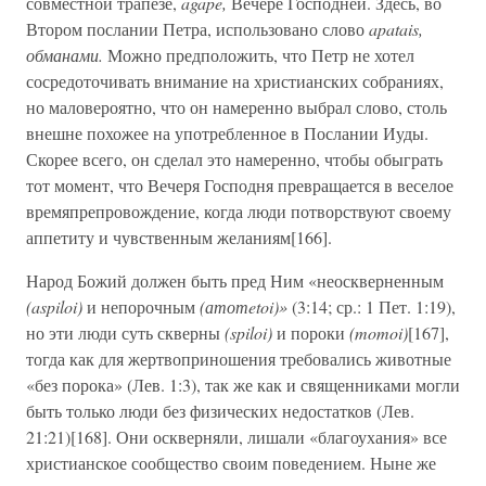
совместной трапезе,
agape,
Вечере Господней. Здесь, во
Втором послании Петра, использовано слово
apatais,
обманами.
Можно предположить, что Петр не хотел
сосредоточивать внимание на христианских собраниях,
но маловероятно, что он намеренно выбрал слово, столь
внешне похожее на употребленное в Послании Иуды.
Скорее всего, он сделал это намеренно, чтобы обыграть
тот момент, что Вечеря Господня превращается в веселое
времяпрепровождение, когда люди потворствуют своему
аппетиту и чувственным желаниям[166].
Народ Божий должен быть пред Ним «неоскверненным
(aspiloi)
и непорочным
(атотetoi)»
(3:14; ср.: 1 Пет. 1:19),
но эти люди суть скверны
(spiloi)
и пороки
(momoi)
[167],
тогда как для жертвоприношения требовались животные
«без порока» (Лев. 1:3), так же как и священниками могли
быть только люди без физических недостатков (Лев.
21:21)[168]. Они оскверняли, лишали «благоухания» все
христианское сообщество своим поведением. Ныне же