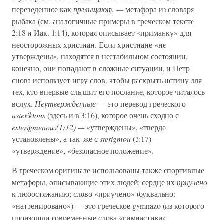
переведенное как
прельщают, —
метафора из словаря
рыбака (см. аналогичные примеры в греческом тексте
2:18 и Иак. 1:14), которая описывает «приманку» для
неосторожных христиан. Если христиане «не
утверждены», находятся в нестабильном состоянии,
конечно, они попадают в сложные ситуации, и Петр
снова использует игру слов, чтобы раскрыть истину для
тех, кто впервые слышит его послание, которое читалось
вслух.
Неутвержденные
— это перевод греческого
asteriktous
(здесь и в 3:16), которое очень сходно с
esterigmenous(1:12) —
«утверждены», «твердо
установлены», а так–же с
sterigmou
(3:17) —
«утверждение», «безопасное положение».
В греческом оригинале использованы также спортивные
метафоры, описывающие этих людей: сердце их
приучено
к любостяжанию; слово «приучено» (буквально:
«натренировано») — это греческое gymnazo (из которого
произошли современные слова «гимнастика»,