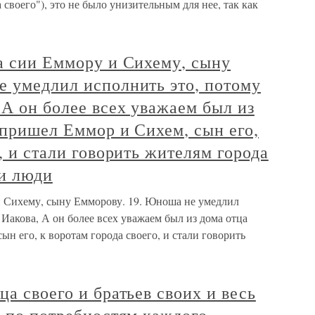
ца своего"), это не было унизительным для нее, так как
а сии Еммору и Сихему, сыну
е умедлил исполнить это, потому
 А он более всех уважаем был из
И пришел Еммор и Сихем, сын его,
, и стали говорить жителям города
ии люди
и Сихему, сыну Емморову. 19. Юноша не умедлил
 Иакова, А он более всех уважаем был из дома отца
ын его, к воротам города своего, и стали говорить
а своего и братьев своих и весь