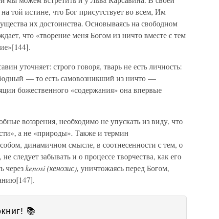
 на той истине, что Бог присутствует во всем, Им
существа их достоинства. Основываясь на свободном
дает, что «творение меня Богом из ничто вместе с тем
ие»[144].
авин уточняет: строго говоря, тварь не есть личность:
вободный — то есть самовозникший из ничто —
яции божественного «содержания» она впервые
бные воззрения, необходимо не упускать из виду, что
сти», а не «природы». Также и термин
собом, динамичном смысле, в соотнесенности с тем, о
 не следует забывать и о процессе творчества, как его
ь через
kenosi (кенозис),
уничтожаясь перед Богом,
анию[147].
книг! 📚