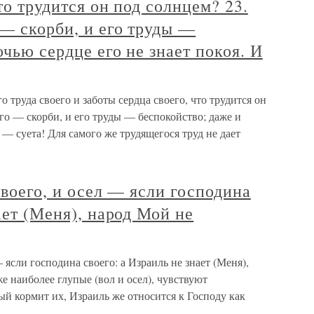
то трудится он под солнцем? 23.
 — скорби, и его труды —
чью сердце его не знает покоя. И
го труда своего и заботы сердца своего, что трудится он
его — скорби, и его труды — беспокойство; даже и
о — суета! Для самого же трудящегося труд не дает
своего, и осел — ясли господина
ает (Меня), народ Мой не
— ясли господина своего: а Израиль не знает (Меня),
е наиболее глупые (вол и осел), чувствуют
ый кормит их, Израиль же относится к Господу как