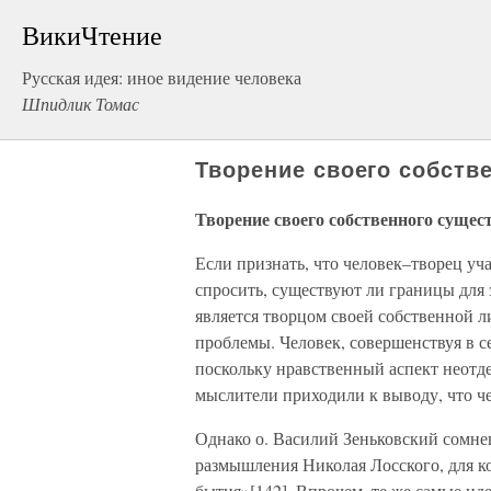
ВикиЧтение
Русская идея: иное видение человека
Шпидлик Томас
Творение своего собств
Творение своего собственного сущес
Если признать, что человек–творец уча
спросить, существуют ли границы для 
является творцом своей собственной л
проблемы. Человек, совершенствуя в с
поскольку нравственный аспект неотде
мыслители приходили к выводу, что че
Однако о. Василий Зеньковский сомне
размышления Николая Лосского, для ко
бытия»[142]. Впрочем, те же самые ид