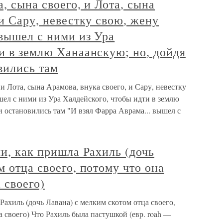
, сына своего, и Лота, сына
 и Сару, невестку свою, жену
 вышел с ними из Ура
и в землю Ханаанскую; но, дойдя
вились там
 и Лота, сына Арамова, внука своего, и Сару, невестку
шел с ними из Ура Халдейского, чтобы идти в землю
и остановились там "И взял Фарра Аврама... вышел с
ми, как пришла Рахиль (дочь
м отца своего, потому что она
 своего)
Рахиль (дочь Лавана) с мелким скотом отца своего,
а своего) Что Рахиль была пастушкой (евр. roah —