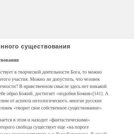
енного существования
твования
ствует в творческой деятельности Бога, то можно
этого участия. Можно ли допустить, что человек
ичности? В нравственном смысле здесь нет никакой
ебе образ Божий, достигает «подобия Божия»[141]. А
лим от аспекта онтологического, многие русские
ловек «творит свое собственное существование».
вается в этом и находит «фантастическими»
торого свобода существует еще «на пороге
еи мы можем встретить и у Льва Карсавина. В своей