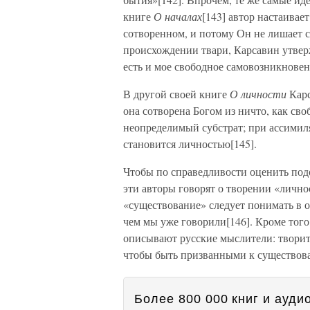
книге
О началах
[143] автор настаивает
сотворенном, и потому Он не лишает 
происхождении твари, Карсавин утверж
есть и мое свободное самовозникновен
В другой своей книге
О личности
Карс
она сотворена Богом из ничто, как с
неопределимый субстрат; при ассимил
становится личностью[145].
Чтобы по справедливости оценить подо
эти авторы говорят о творении «лично
«существование» следует понимать в о
чем мы уже говорили[146]. Кроме того,
описывают русские мыслители: творит
чтобы быть призванными к существов
Более 800 000 книг и аудио