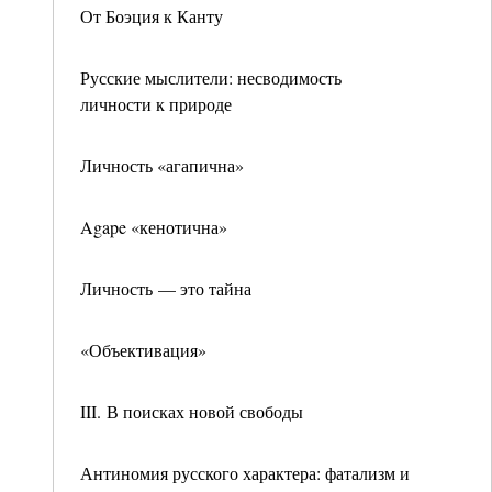
От Боэция к Канту
Русские мыслители: несводимость
личности к природе
Личность «агапична»
Agape «кенотична»
Личность — это тайна
«Объективация»
III. В поисках новой свободы
Антиномия русского характера: фатализм и