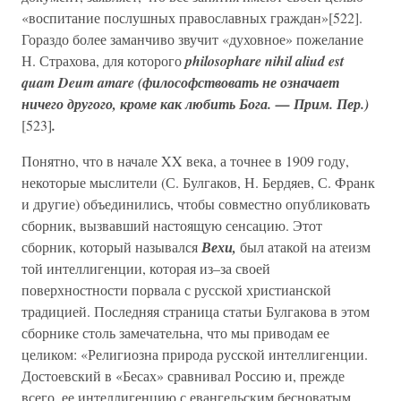
«воспитание послушных православных граждан»[522].
Гораздо более заманчиво звучит «духовное» пожелание
Н. Страхова, для которого
philosophare nihil aliud est
quam Deum amare (философствовать не означает
ничего другого, кроме как любить Бога. — Прим. Пер.)
[523]
.
Понятно, что в начале XX века, а точнее в 1909 году,
некоторые мыслители (С. Булгаков, Н. Бердяев, С. Франк
и другие) объединились, чтобы совместно опубликовать
сборник, вызвавший настоящую сенсацию. Этот
сборник, который назывался
Вехи,
был атакой на атеизм
той интеллигенции, которая из–за своей
поверхностности порвала с русской христианской
традицией. Последняя страница статьи Булгакова в этом
сборнике столь замечательна, что мы приводам ее
целиком: «Религиозна природа русской интеллигенции.
Достоевский в «Бесах» сравнивал Россию и, прежде
всего, ее интеллигенцию с евангельским бесноватым,