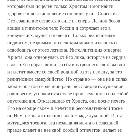
который был исцелен только Христом и мог найти
здоровье и восстановление сил лишь у ног Спасителя.
Это сравнение остается в силе и теперь. Легион бесов
вошел в гигантское тело России и сотрясает его в
конвульсиях, мучит и калечит. Только религиозным
подвигом, незримым, но великим можно излечить ее,
освободить от этого легиона. Интеллигенция отвергла
Христа, она отвернулась от Его лика, исторгла из сердца
своего Его образ, лишила себя внутреннего света жизни
и платит вместе со своей родиной за эту измену, за это
религиозное самоубийство. Но странно — она не в силах
забыть об этой сердечной ране, восстановить душевное
равновесие, успокоиться после произведенного над собой
опустошения. Отказавшись от Христа, она носит печать
Его на сердце своем и мечется в бессознательной тоске
по Нем, не зная утоления своей жажде духовной. И эта
мятущаяся тревога, эта нездешняя мечта о нездешней
правде кладет на нее свой особый отпечаток, делает ее