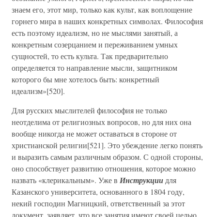
знаем его, этот мир, только как культ, как воплощение
горнего мира в наших конкретных символах. Философия
есть поэтому идеализм, но не мыслями занятый, а
конкретным созерцанием и переживанием умных
сущностей, то есть культа. Так предварительно
определяется то направление мысли, защитником
которого бы мне хотелось быть: конкретный
идеализм»[520].
Для русских мыслителей философия не только
неотделима от религиозных вопросов, но для них она
вообще никогда не может оставаться в стороне от
христианской религии[521]. Это убеждение легко понять
и выразить самым различным образом. С одной стороны,
оно способствует развитию отношения, которое можно
назвать «клерикальным». Уже в
Инструкции
для
Казанского университета, основанного в 1804 году,
некий господин Магницкий, ответственный за этот
документ, заявляет, что все занятия имеют своей целью