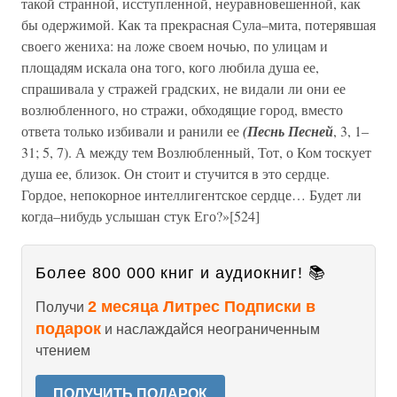
такой странной, исступленной, неуравновешенной, как
бы одержимой. Как та прекрасная Сула–мита, потерявшая
своего жениха: на ложе своем ночью, по улицам и
площадям искала она того, кого любила душа ее,
спрашивала у стражей градских, не видали ли они ее
возлюбленного, но стражи, обходящие город, вместо
ответа только избивали и ранили ее
(Песнь Песней
, 3, 1–
31; 5, 7). А между тем Возлюбленный, Тот, о Ком тоскует
душа ее, близок. Он стоит и стучится в это сердце.
Гордое, непокорное интеллигентское сердце… Будет ли
когда–нибудь услышан стук Его?»[524]
Более 800 000 книг и аудиокниг! 📚
2 месяца Литрес Подписки в
Получи
подарок
и наслаждайся неограниченным
чтением
ПОЛУЧИТЬ ПОДАРОК