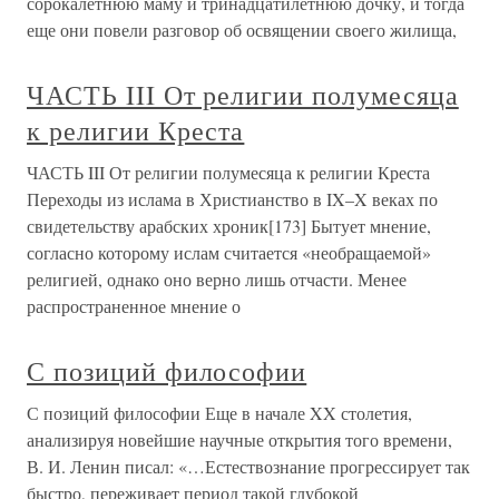
сорокалетнюю маму и тринадцатилетнюю дочку, и тогда
еще они повели разговор об освящении своего жилища,
ЧАСТЬ III От религии полумесяца
к религии Креста
ЧАСТЬ III От религии полумесяца к религии Креста
Переходы из ислама в Христианство в IX–X веках по
свидетельству арабских хроник[173] Бытует мнение,
согласно которому ислам считается «необращаемой»
религией, однако оно верно лишь отчасти. Менее
распространенное мнение о
С позиций философии
С позиций философии Еще в начале XX столетия,
анализируя новейшие научные открытия того времени,
В. И. Ленин писал: «…Естествознание прогрессирует так
быстро, переживает период такой глубокой