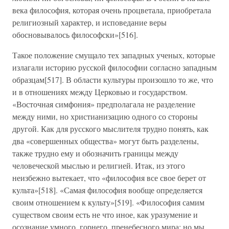
века философия, которая очень процветала, приобретала
религиозный характер, и исповедание веры
обосновывалось философски»[516].
Такое положение смущало тех западных ученых, которые
излагали историю русской философии согласно западным
образцам[517]. В области культуры произошло то же, что
и в отношениях между Церковью и государством.
«Восточная симфония» предполагала не разделение
между ними, но христианизацию одного со стороны
другой. Как для русского мыслителя трудно понять, как
два «совершенных общества» могут быть разделены,
также трудно ему и обозначить границы между
человеческой мыслью и религией. Итак, из этого
неизбежно вытекает, что «философия все свое берет от
культа»[518]. «Самая философия вообще определяется
своим отношением к культу»[519]. «Философия самим
существом своим есть не что иное, как уразумение и
осознание умного, горнего, пренебесного мира; но мы