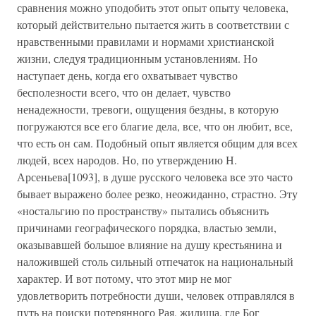
сравнения можно уподобить этот опыт опыту человека,
который действительно пытается жить в соответствии с
нравственными правилами и нормами христианской
жизни, следуя традиционным установлениям. Но
наступает день, когда его охватывает чувство
бесполезности всего, что он делает, чувство
ненадежности, тревоги, ощущения бездны, в которую
погружаются все его благие дела, все, что он любит, все,
что есть он сам. Подобный опыт является общим для всех
людей, всех народов. Но, по утверждению Н.
Арсеньева[1093], в душе русского человека все это часто
бывает выражено более резко, неожиданно, страстно. Эту
«ностальгию по пространству» пытались объяснить
причинами географического порядка, властью земли,
оказывавшей большое влияние на душу крестьянина и
наложившей столь сильный отпечаток на национальный
характер. И вот потому, что этот мир не мог
удовлетворить потребности души, человек отправлялся в
путь на поиски потерянного Рая, жилища, где Бог