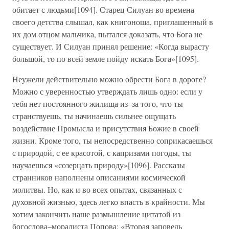
обитает с людьми[1094]. Старец Силуан во времена
своего детства слышал, как книгоноша, приглашенный в
их дом отцом мальчика, пытался доказать, что Бога не
существует. И Силуан принял решение: «Когда вырасту
большой, то по всей земле пойду искать Бога»[1095].
Неужели действительно можно обрести Бога в дороге?
Можно с уверенностью утверждать лишь одно: если у
тебя нет постоянного жилища из–за того, что ты
странствуешь, ты начинаешь сильнее ощущать
воздействие Промысла и присутствия Божие в своей
жизни. Кроме того, ты непосредственно соприкасаешься
с природой, с ее красотой, с капризами погоды, ты
научаешься «созерцать природу»[1096]. Рассказы
странников наполнены описаниями космической
молитвы. Но, как и во всех опытах, связанных с
духовной жизнью, здесь легко впасть в крайности. Мы
хотим закончить наше размышление цитатой из
богослова–моралиста Попова: «Вторая заповедь