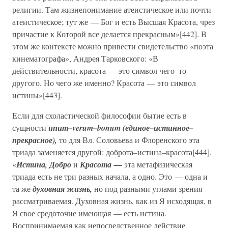
религии. Там жизнепонимание атеистическое или почти
атеистическое; тут же — Бог и есть Высшая Красота, чрез
причастие к Которой все делается прекрасным»[442]. В
этом же контексте можно привести свидетельство «поэта
кинематографа», Андрея Тарковского: «В
действительности, красота — это символ чего–то
другого. Но чего же именно? Красота — это символ
истины»[443].
Если для схоластической философии бытие есть в
сущности
ипит–verum–bonum (единое–истинное–
прекрасное),
то для Вл. Соловьева и Флоренского эта
триада заменяется другой: доброта–истина–красота[444].
«
Истина, Добро
и
Красота —
эта метафизическая
триада есть не три разных начала, а одно. Это — одна и
та же
духовная жизнь,
но под разными углами зрения
рассматриваемая. Духовная жизнь, как из Я исходящая, в
Я свое средоточие имеющая — есть истина.
Воспринимаемая как непосредственное действие