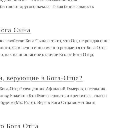
 бытию от другого начала. Такая безначальность
Бога Сына
е свойство Бога Сына есть то, что Он, не рождая и не
нного, Сам вечно и неизменно рождается от Бога Отца.
, как на ипостасное отличие Его от Бога Отца,
и, верующие в Бога-Отца?
 Бога-Отца? священник Афанасий Гумеров, насельник
ову Божию: «Кто будет веровать и креститься, спасен
н будет» (Мк.16:16). Вера в Бога Отца может быть
о Бога Отца