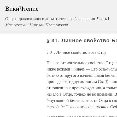
ВикиЧтение
Очерк православного догматического богословия. Часть I
Малиновский Николай Платонович
§ 31. Личное свойство Б
§ 31. Личное свойство Бога Отца
Первое отличительное свойство Отца ес
ниже рожден», иначе — Его
безначал
бытию от другого начала. Такая безна
принадлежит другим лицам Св. Троицы
отношению к происхождению, а тольк
начало в Отце, только не во времени.
безусловной безначальности Отца в сл
тако даде Сынови живот имети в Себ
Богу Отцу, кроме безначальности, пр