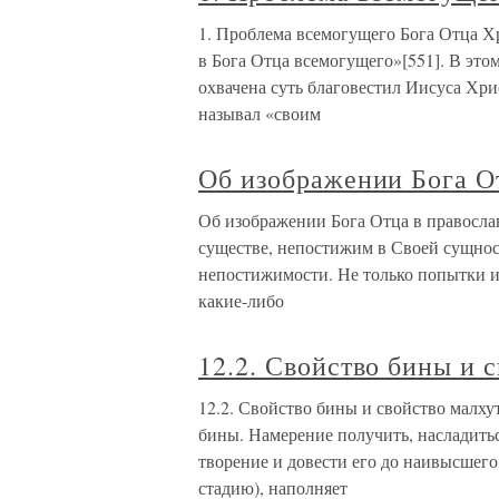
1. Проблема всемогущего Бога Отца Х
в Бога Отца всемогущего»[551]. В эт
охвачена суть благовестил Иисуса Хри
называл «своим
Об изображении Бога О
Об изображении Бога Отца в правосла
существе, непостижим в Своей сущнос
непостижимости. Не только попытки и
какие-либо
12.2. Свойство бины и 
12.2. Свойство бины и свойство малху
бины. Намерение получить, насладитьс
творение и довести его до наивысшего
стадию), наполняет