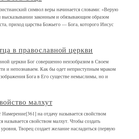
ристианский символ веры начинается словами: «Верую
ом высказывании законным и обязывающим образом
ста, приход царства Божьего — Бога, которого Иисус
тца в православной церкви
вной церкви Бог совершенно неизобразим в Своем
ти и непознаваем. Как бы одет неприступным мраком
зображения Бога в Его существе немыслимы, но и
свойство малхут
т Намерение[361] на отдачу называется свойством
я называется свойством малхут. Чтобы создать
 уровня, Творец создает желание насладиться (первую