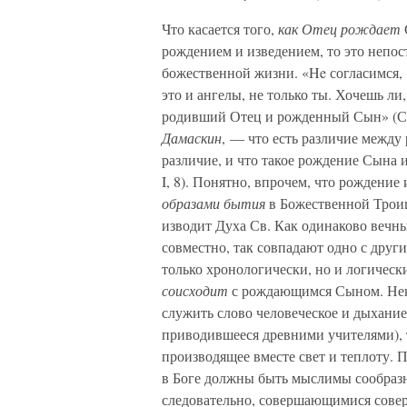
Что касается того,
как Отец рождает
рождением и изведением, то это непо
божественной жизни. «He согласимся
это и ангелы, не только ты. Хочешь ли
родивший Отец и рожденный Сын» (Сл.
Дамаскин
, — что есть различие между
различие, и что такое рождение Сына и
I, 8). Понятно, впрочем, что рождени
образами бытия
в Божественной Троиц
изводит Духа Св. Как одинаково вечны
совместно, так совпадают одно с друг
только хронологически, но и логичес
соисходит
с рождающимся Сыном. Нек
служить слово человеческое и дыхание 
приводившееся древними учителями), 
производящее вместе свет и теплоту. П
в Боге должны быть мыслимы сообразн
следовательно, совершающимися сов