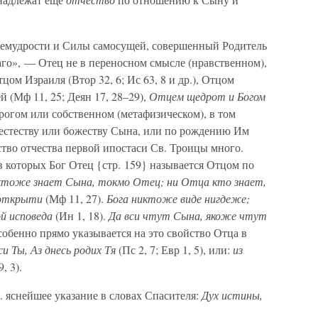
ремудрости и Силы самосущей, совершенный Родитель
о», — Отец не в переносном смысле (нравственном),
ом Израиля (Втор 32, 6; Ис 63, 8 и др.), Отцом
ей (Мф 11, 25; Деян 17, 28–29),
Отцем щедрот и Богом
строгом или собственном (метафизическом), в том
естеству или божеству Сына, или по рождению Им
тво отчества первой ипостаси Св. Троицы много.
 в которых Бог Отец {стр. 159} называется Отцом по
ктоже знает Сына, токмо Отец; ни Отца кто знает,
 открыти
(Мф 11, 27).
Бога никтоже виде нигдеже;
й исповеда
(Ин 1, 18).
Да вси чтут Сына, якоже чтут
особенно прямо указывается на это свойство Отца в
и Ты, Аз днесь родих Тя
(Пс 2, 7; Евр 1, 5), или:
из
, 3).
 яснейшее указание в словах Спасителя:
Дух истины,