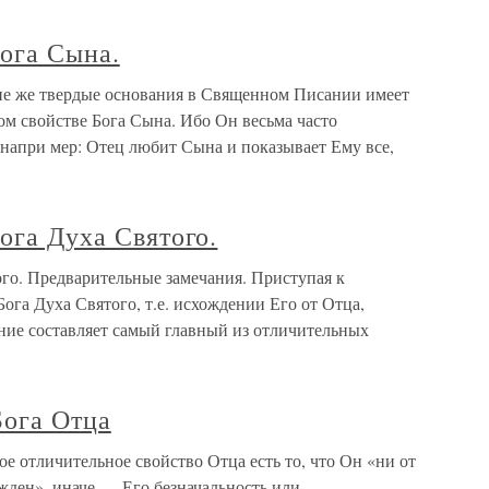
Бога Сына.
кие же твердые основания в Священном Писании имеет
ом свойстве Бога Сына. Ибо Он весьма часто
, напри мер: Отец любит Сына и показывает Ему все,
ога Духа Святого.
ого. Предварительные замечания. Приступая к
ога Духа Святого, т.е. исхождении Его от Отца,
ение составляет самый главный из отличительных
Бога Отца
ое отличительное свойство Отца есть то, что Он «ни от
ожден», иначе — Его безначальность или