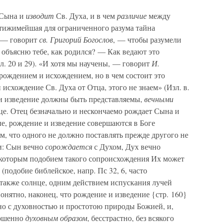
Сына и
изводит
Св. Духа, и в чем
различие
между
стижимейшая для ограниченного разума тайна
, — говорит
св. Григорий Богослов
, — чтобы разумели
, объясню тебе, как родился? — Как ведают это
 20 и 29). «И хотя мы научены, — говорит
И.
 рождением и исхождением, но в чем состоит это
 исхождение Св. Духа от Отца, этого не знаем» (Изл. в.
е и изведение должны быть представляемы,
вечными
е. Отец безначально и нескончаемо рождает Сына и
е, рождение и изведение совершаются в Боге
им, что одного не должно поставлять прежде другого не
ки: Сын вечно
сорождается
с Духом, Дух вечно
оторым подобием такого сопроисхождения Их может
(подобие библейское, напр. Пс 32, 6, часто
также солнце, одним действием испускания лучей
онятно, наконец, что рождение и изведение {стр. 160}
о с духовностью и простотою природы Божией, и,
ершенно
духовным образом
, бесстрастно, без всякого