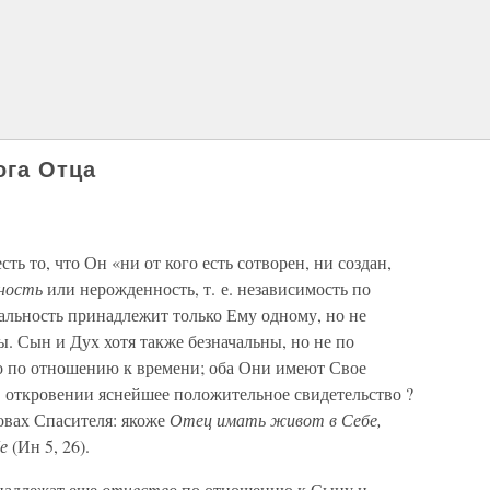
ога Отца
ть то, что Он «ни от кого есть сотворен, ни создан,
ьность
или нерожденность, т. е. независимость по
чальность принадлежит только Ему одному, но не
. Сын и Дух хотя также безначальны, но не по
о по отношению к времени; оба Они имеют Свое
 В откровении яснейшее положительное свидетельство ?
овах Спасителя: якоже
Отец имать живот в Себе,
е
(Ин 5, 26).
инадлежат еще
отчество
по отношению к Сыну и