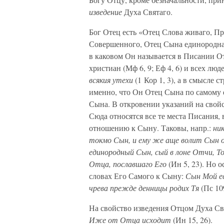
изведение
Духа Святаго.
Бог Отец есть «Отец Слова живаго, П
Совершенного, Отец Сына единороднаг
в каковом Он называется в Писании Отц
христиан (Мф 6, 9; Еф 4, 6) и всех люд
всякия утехи
(1 Кор 1, 3), а в смысле 
именно, что Он Отец Сына по самому 
Сына. В откровении указаний на свойс
Сюда относятся все те места Писания,
отношению к Сыну. Таковы, напр.:
ни
токмо Сын, и ему же аще волит Сын
единородный Сын, сый в лоне Отчи, То
Отца, пославшаго Его
(Ин 5, 23). Но 
словах Его Самого к Сыну:
Сын Мой ес
чрева прежде денницы родих Тя
(Пс 109
На свойство изведения Отцом Духа Св.
Иже от Отца исходит
(Ин 15, 26).