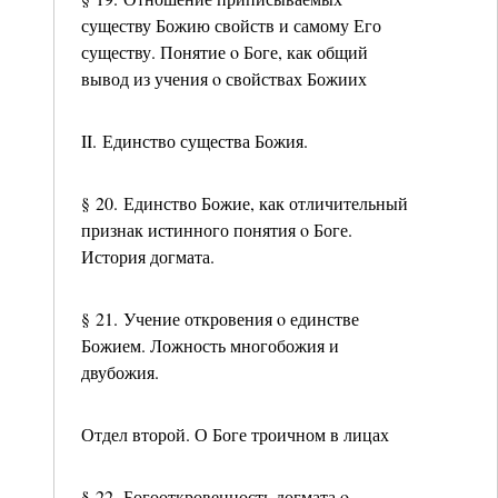
существу Божию свойств и самому Его
существу. Понятие ο Боге, как общий
вывод из учения ο свойствах Божиих
II. Единство существа Божия.
§ 20. Единство Божие, как отличительный
признак истинного понятия ο Боге.
История догмата.
§ 21. Учение откровения ο единстве
Божием. Ложность многобожия и
двубожия.
Отдел второй. О Боге троичном в лицах
§ 22. Богооткровенность догмата ο