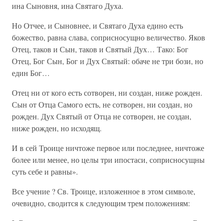
ина Сыновня, ина Святаго Духа.
Но Отчее, и Сыновнее, и Святаго Духа едино есть
божество, равна слава, соприсносущно величество. Яков
Отец, таков и Сын, таков и Святый Дух… Тако: Бог
Отец, Бог Сын, Бог и Дух Святый: обаче не три бози, но
един Бог…
Отец ни от кого есть сотворен, ни создан, ниже рожден.
Сын от Отца Самого есть, не сотворен, ни создан, но
рожден. Дух Святый от Отца не сотворен, не создан,
ниже рожден, но исходящ.
И в сей Троице ничтоже первое или последнее, ничтоже
более или менее, но целы три ипостаси, соприсносущны
суть себе и равны».
Все учение ? Св. Троице, изложенное в этом символе,
очевидно, сводится к следующим трем положениям: