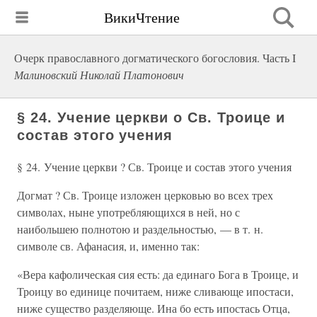
ВикиЧтение
Очерк православного догматического богословия. Часть I
Малиновский Николай Платонович
§ 24. Учение церкви ο Св. Троице и
состав этого учения
§ 24. Учение церкви ? Св. Троице и состав этого учения
Догмат ? Св. Троице изложен церковью во всех трех
символах, ныне употребляющихся в ней, но с
наибольшею полнотою и раздельностью, — в т. н.
символе св. Афанасия, и, именно так:
«Вера кафолическая сия есть: да единаго Бога в Троице, и
Троицу во единице почитаем, ниже сливающе ипостаси,
ниже существо разделяюще. Ина бо есть ипостась Отца,