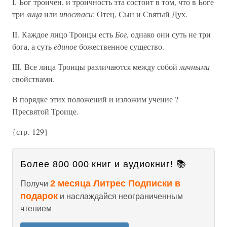
I. Бог троичен, и троичность эта состоит в том, что в Боге
три
лица
или
ипостаси
: Отец, Сын и Святый Дух.
II. Каждое лицо Троицы есть
Бог
, однако они суть не три
бога, а суть
единое
божественное существо.
III. Все лица Троицы различаются между собой
личными
свойствами.
В порядке этих положений и изложим учение ?
Пресвятой Троице.
{стр. 129}
Более 800 000 книг и аудиокниг! 📚
2 месяца Литрес Подписки в
Получи
подарок
и наслаждайся неограниченным
чтением