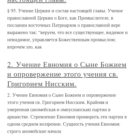
§ 95. Учение Церкви и состав настоящей главы. Учение
православной Церкви о Боге, как Промыслителе, в
послании восточных Патриархов о православной вере
выражено так: “веруем, что все существующее, видимое и
невидимое, управляется Божественным промыслом;
впрочем зло, как
2. Учение Евномия о Сыне Божием
и опровержение этого учения св.
Григорием Нисским.
2. Учение Евномия о Сыне Божием и опровержение
этого учения св. Григорием Нисским. Крайняя и
умеренная (аномейская и омиусианская) партии в
арианстве. Стремление Евномия примирить эти партии в
одном среднем воззрении. Сущность учения Евномия:
строго аномейские начала